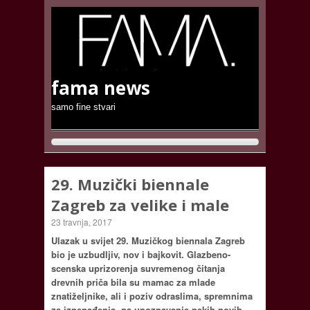
fama news
samo fine stvari
29. Muzički biennale
Zagreb za velike i male
23 travnja, 2017
Ulazak u svijet 29. Muzičkog biennala Zagreb
bio je uzbudljiv, nov i bajkovit. Glazbeno-
scenska uprizorenja suvremenog čitanja
drevnih priča bila su mamac za mlade
znatiželjnike, ali i poziv odraslima, spremnima
za iznenađenja, na upoznavanje nekih novih-