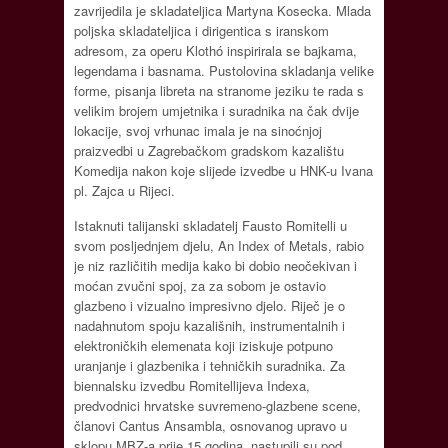
zavrijedila je skladateljica Martyna Kosecka. Mlada
poljska skladateljica i dirigentica s iranskom
adresom, za operu Klothó inspirirala se bajkama,
legendama i basnama. Pustolovina skladanja velike
forme, pisanja libreta na stranome jeziku te rada s
velikim brojem umjetnika i suradnika na čak dvije
lokacije, svoj vrhunac imala je na sinoćnjoj
praizvedbi u Zagrebačkom gradskom kazalištu
Komedija nakon koje slijede izvedbe u HNK-u Ivana
pl. Zajca u Rijeci.
Istaknuti talijanski skladatelj Fausto Romitelli u
svom posljednjem djelu, An Index of Metals, rabio
je niz različitih medija kako bi dobio neočekivan i
moćan zvučni spoj, za za sobom je ostavio
glazbeno i vizualno impresivno djelo. Riječ je o
nadahnutom spoju kazališnih, instrumentalnih i
elektroničkih elemenata koji iziskuje potpuno
uranjanje i glazbenika i tehničkih suradnika. Za
biennalsku izvedbu Romitellijeva Indexa,
predvodnici hrvatske suvremeno-glazbene scene,
članovi Cantus Ansambla, osnovanog upravo u
sklopu MBZ-a prije 15 godina, nastupili su pod