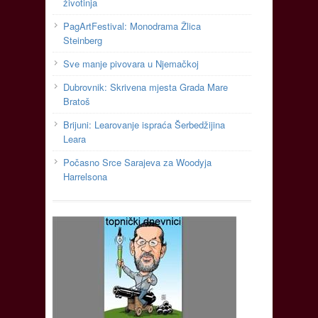
životinja
PagArtFestival: Monodrama Žlica
Steinberg
Sve manje pivovara u Njemačkoj
Dubrovnik: Skrivena mjesta Grada Mare
Bratoš
Brijuni: Learovanje ispraća Šerbedžijina
Leara
Počasno Srce Sarajeva za Woodyja
Harrelsona