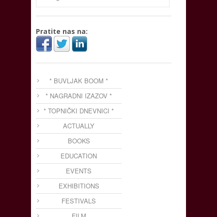
Pratite nas na:
* BUVLJAK BOOM *
* NAGRADNI IZAZOV *
* TOPNIČKI DNEVNICI *
ACTUALLY
BOOKS
EDUCATION
EVENTS
EXHIBITIONS
FESTIVALS
FILM