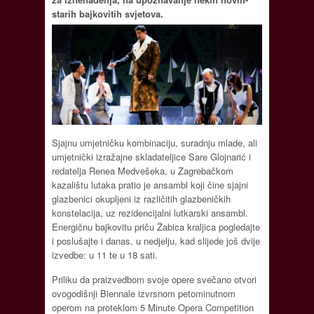
starih bajkovitih svjetova.
Sjajnu umjetničku kombinaciju, suradnju mlade, ali
umjetnički izražajne skladateljice Sare Glojnarić i
redatelja Renea Medvešeka, u Zagrebačkom
kazalištu lutaka pratio je ansambl koji čine sjajni
glazbenici okupljeni iz različitih glazbeničkih
konstelacija, uz rezidencijalni lutkarski ansambl.
Energičnu bajkovitu priču Žabica kraljica pogledajte
i poslušajte i danas, u nedjelju, kad slijede još dvije
izvedbe: u 11 te u 18 sati.
Priliku da praizvedbom svoje opere svečano otvori
ovogodišnji Biennale izvrsnom petominutnom
operom na proteklom 5 Minute Opera Competition