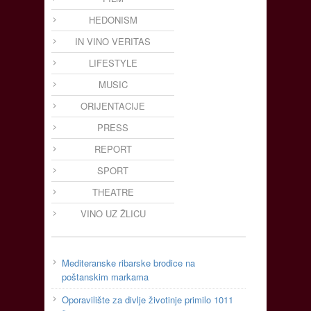
HEDONISM
IN VINO VERITAS
LIFESTYLE
MUSIC
ORIJENTACIJE
PRESS
REPORT
SPORT
THEATRE
VINO UZ ŽLICU
Mediteranske ribarske brodice na
poštanskim markama
Oporavilište za divlje životinje primilo 1011