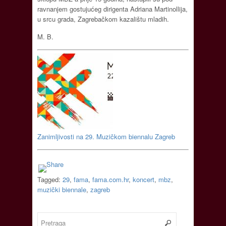
ravnanjem gostujućeg dirigenta Adriana Martinollija,
u srcu grada, Zagrebačkom kazalištu mladih.
M. B.
Zanimljivosti na 29. Muzičkom biennalu Zagreb
Tagged:
29
,
fama
,
fama.com.hr
,
koncert
,
mbz
,
muzički biennale
,
zagreb