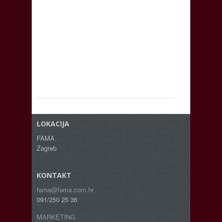
LOKACIJA
FAMA
Zagreb
KONTAKT
fama@fama.com.hr
091/250 25 36
MARKETING