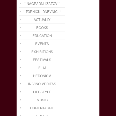
* NAGRADNI IZAZOV *
* TOPNIČKI DNEVNICI *
ACTUALLY
BOOKS
EDUCATION
EVENTS
EXHIBITIONS
FESTIVALS
FILM
HEDONISM
IN VINO VERITAS
LIFESTYLE
MUSIC
ORIJENTACIJE
PRESS