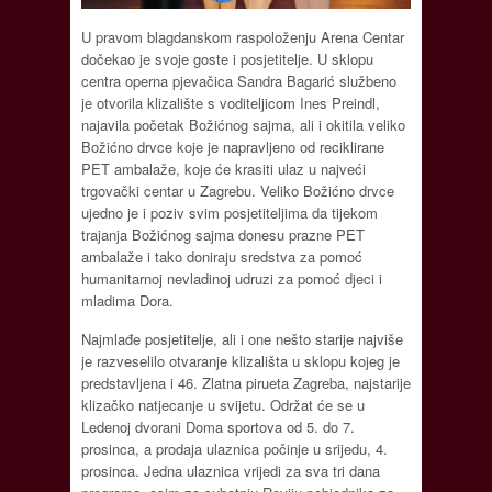
U pravom blagdanskom raspoloženju Arena Centar
dočekao je svoje goste i posjetitelje. U sklopu
centra operna pjevačica Sandra Bagarić službeno
je otvorila klizalište s voditeljicom Ines Preindl,
najavila početak Božićnog sajma, ali i okitila veliko
Božićno drvce koje je napravljeno od reciklirane
PET ambalaže, koje će krasiti ulaz u najveći
trgovački centar u Zagrebu. Veliko Božićno drvce
ujedno je i poziv svim posjetiteljima da tijekom
trajanja Božićnog sajma donesu prazne PET
ambalaže i tako doniraju sredstva za pomoć
humanitarnoj nevladinoj udruzi za pomoć djeci i
mladima Dora.
Najmlađe posjetitelje, ali i one nešto starije najviše
je razveselilo otvaranje klizališta u sklopu kojeg je
predstavljena i 46. Zlatna pirueta Zagreba, najstarije
klizačko natjecanje u svijetu. Održat će se u
Ledenoj dvorani Doma sportova od 5. do 7.
prosinca, a prodaja ulaznica počinje u srijedu, 4.
prosinca. Jedna ulaznica vrijedi za sva tri dana