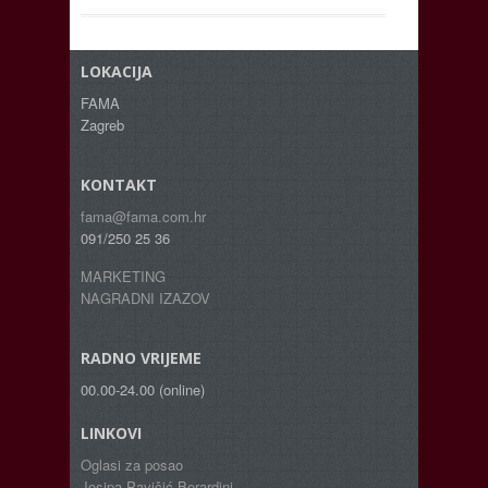
LOKACIJA
FAMA
Zagreb
KONTAKT
fama@fama.com.hr
091/250 25 36
MARKETING
NAGRADNI IZAZOV
RADNO VRIJEME
00.00-24.00 (online)
LINKOVI
Oglasi za posao
Josipa Pavičić Berardini