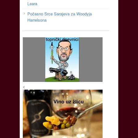
Leara
Počasno Srce Sarajeva za Woodyja
Harrelsona
<