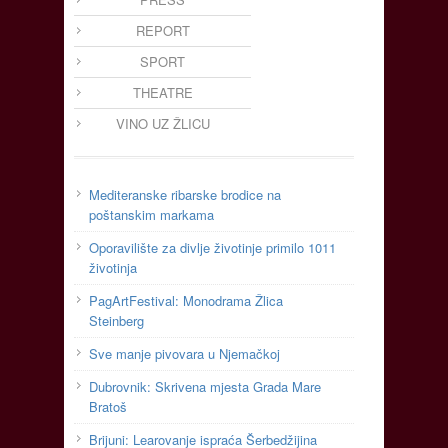
REPORT
SPORT
THEATRE
VINO UZ ŽLICU
Mediteranske ribarske brodice na
poštanskim markama
Oporavilište za divlje životinje primilo 1011
životinja
PagArtFestival: Monodrama Žlica
Steinberg
Sve manje pivovara u Njemačkoj
Dubrovnik: Skrivena mjesta Grada Mare
Bratoš
Brijuni: Learovanje ispraća Šerbedžijina