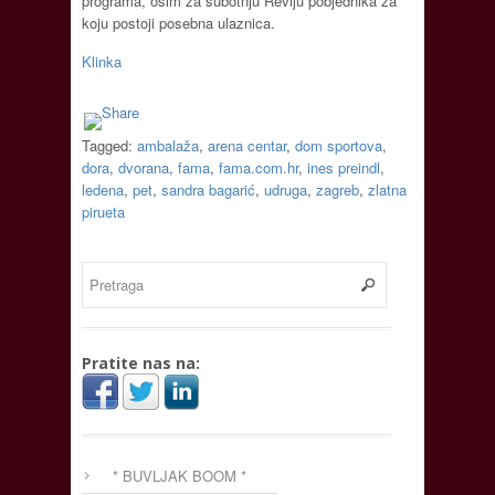
programa, osim za subotnju Reviju pobjednika za
koju postoji posebna ulaznica.
Klinka
Tagged:
ambalaža
,
arena centar
,
dom sportova
,
dora
,
dvorana
,
fama
,
fama.com.hr
,
ines preindl
,
ledena
,
pet
,
sandra bagarić
,
udruga
,
zagreb
,
zlatna
pirueta
Pratite nas na:
* BUVLJAK BOOM *