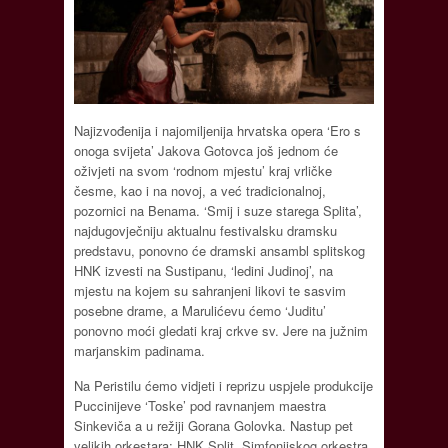
Najizvođenija i najomiljenija hrvatska opera ‘Ero s
onoga svijeta’ Jakova Gotovca još jednom će
oživjeti na svom ‘rodnom mjestu’ kraj vrličke
česme, kao i na novoj, a već tradicionalnoj,
pozornici na Benama. ‘Smij i suze starega Splita’,
najdugovječniju aktualnu festivalsku dramsku
predstavu, ponovno će dramski ansambl splitskog
HNK izvesti na Sustipanu, ‘ledini Judinoj’, na
mjestu na kojem su sahranjeni likovi te sasvim
posebne drame, a Marulićevu ćemo ‘Juditu’
ponovno moći gledati kraj crkve sv. Jere na južnim
marjanskim padinama.
Na Peristilu ćemo vidjeti i reprizu uspjele produkcije
Puccinijeve ‘Toske’ pod ravnanjem maestra
Sinkeviča a u režiji Gorana Golovka. Nastup pet
velikih orkestara: HNK Split, Simfonijskog orkestra