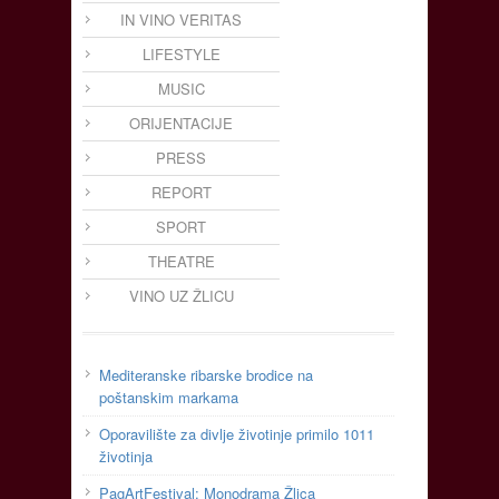
IN VINO VERITAS
LIFESTYLE
MUSIC
ORIJENTACIJE
PRESS
REPORT
SPORT
THEATRE
VINO UZ ŽLICU
Mediteranske ribarske brodice na
poštanskim markama
Oporavilište za divlje životinje primilo 1011
životinja
PagArtFestival: Monodrama Žlica