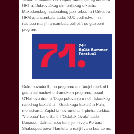
HRT-a, Dubrovačkog simfonijskog orkestra,
Makedonskog nacionalnog jazz orkestra i Orkestra
HRM-a, ansambala Lado, KUD Jedinstvo i niz
nastupa manjih ansambala obilježit će glazbeni
program.
Osim navedenih, na programu su i brojni reprizni i
gostujući naslovi u dramskom programu, poput
O’Neillove drame ‘Dugo putovanje u noć’ Istarskog
narodnog kazališta – Gradskoga kazališta Pula,
monodramâ ‘Zapisi iz nevremena’ Trpimira Jurkića,
‘Visibaba’ Lane Barić i ‘Ostatak života’ Lade
Bonacci, ‘Dalmatinske kuhinje’ Hrvoja Korbara i
Shakespeareova ‘Hamleta’ u režiji Ivana Lea Leme.