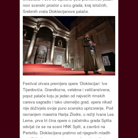
novi scenski prostor u srcu grada, kraj istočnih,
Srebrnih vrata Dioklecijanove palače.
Festival otvara premijera opere ‘Dioklecijan’ Ive
Tijardovića. Grandiozna, velebna i veličanstvena,
poput palače koju je jedan od najvećih rimskih
careva sagradio i tako utemeljio grad, opera nikad
nije doživjela svoje puno scensko uprizorenje. Pod
ravnanjem maestra Harija Zlodre, u režiji Ivana Lea
Leme, prva tri čina opere o začetniku grada Splita
odvijat će se na sceni HNK Split, a završni na
Peristilu. Dioklecijana pratimo od njegovih mladih