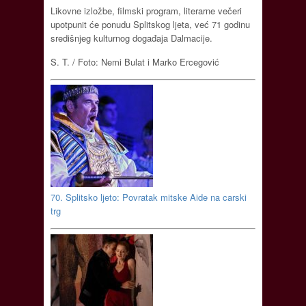
Likovne izložbe, filmski program, literarne večeri
upotpunit će ponudu Splitskog ljeta, već 71 godinu
središnjeg kulturnog događaja Dalmacije.
S. T. / Foto: Nemi Bulat i Marko Ercegović
70. Splitsko ljeto: Povratak mitske Aide na carski
trg