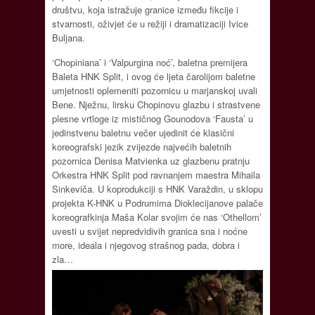
društvu, koja istražuje granice između fikcije i
stvarnosti, oživjet će u režiji i dramatizaciji Ivice
Buljana.
‘Chopiniana’ i ‘Valpurgina noć’, baletna premijera
Baleta HNK Split, i ovog će ljeta čarolijom baletne
umjetnosti oplemeniti pozornicu u marjanskoj uvali
Bene. Nježnu, lirsku Chopinovu glazbu i strastvene
plesne vrtloge iz mističnog Gounodova ‘Fausta’ u
jedinstvenu baletnu večer ujedinit će klasični
koreografski jezik zvijezde najvećih baletnih
pozornica Denisa Matvienka uz glazbenu pratnju
Orkestra HNK Split pod ravnanjem maestra Mihaila
Sinkeviča. U koprodukciji s HNK Varaždin, u sklopu
projekta K-HNK u Podrumima Dioklecijanove palače
koreografkinja Maša Kolar svojim će nas ‘Othellom’
uvesti u svijet nepredvidivih granica sna i noćne
more, ideala i njegovog strašnog pada, dobra i
zla…