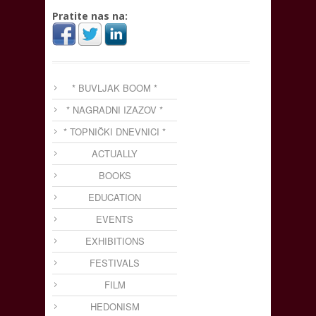
Pratite nas na:
* BUVLJAK BOOM *
* NAGRADNI IZAZOV *
* TOPNIČKI DNEVNICI *
ACTUALLY
BOOKS
EDUCATION
EVENTS
EXHIBITIONS
FESTIVALS
FILM
HEDONISM