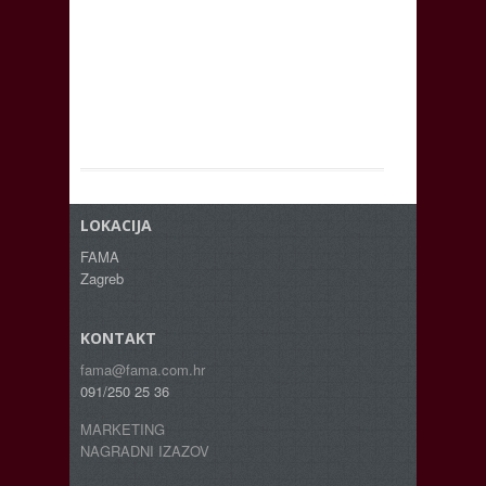
LOKACIJA
FAMA
Zagreb
KONTAKT
fama@fama.com.hr
091/250 25 36
MARKETING
NAGRADNI IZAZOV