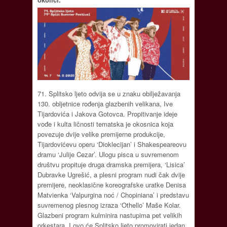
71. Splitsko ljeto odvija se u znaku obilježavanja
130. obljetnice rođenja glazbenih velikana, Ive
Tijardovića i Jakova Gotovca. Propitivanje ideje
vođe i kulta ličnosti tematska je okosnica koja
povezuje dvije velike premijerne produkcije,
Tijardovićevu operu ‘Dioklecijan’ i Shakespeareovu
dramu ‘Julije Cezar’. Ulogu pisca u suvremenom
društvu propituje druga dramska premijera, ‘Lisica’
Dubravke Ugrešić, a plesni program nudi čak dvije
premijere, neoklasične koreografske uratke Denisa
Matvienka ‘Valpurgina noć / Chopiniana’ i predstavu
suvremenog plesnog izraza ‘Othello’ Maše Kolar.
Glazbeni program kulminira nastupima pet velikih
orkestara. I ovo će Splitsko ljeto promovirati jedan