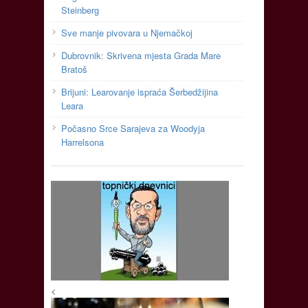
Steinberg
Sve manje pivovara u Njemačkoj
Dubrovnik: Skrivena mjesta Grada Mare
Bratoš
Brijuni: Learovanje ispraća Šerbedžijina
Leara
Počasno Srce Sarajeva za Woodyja
Harrelsona
<