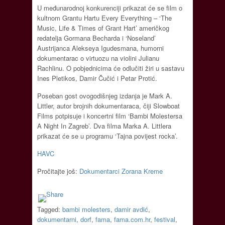
U međunarodnoj konkurenciji prikazat će se film o
kultnom Grantu Hartu Every Everything – ‘The
Music, Life & Times of Grant Hart’ američkog
redatelja Gormana Becharda i ‘Noseland’
Austrijanca Alekseya Igudesmana, humorni
dokumentarac o virtuozu na violini Julianu
Rachlinu. O pobjednicima će odlučiti žiri u sastavu
Ines Pletikos, Damir Čučić i Petar Protić.
Poseban gost ovogodišnjeg izdanja je Mark A.
Littler, autor brojnih dokumentaraca, čiji Slowboat
Films potpisuje i koncertni film ‘Bambi Molestersa
A Night In Zagreb’. Dva filma Marka A. Littlera
prikazat će se u programu ‘Tajna povijest rocka’.
HAVC
Pročitajte još:
Dokumentarci Zorana Kreme
Tagged:
bambi molesters
,
damir avdić
,
dokumentarni
,
dorf
,
fama
,
fama.com.hr
,
festival
,