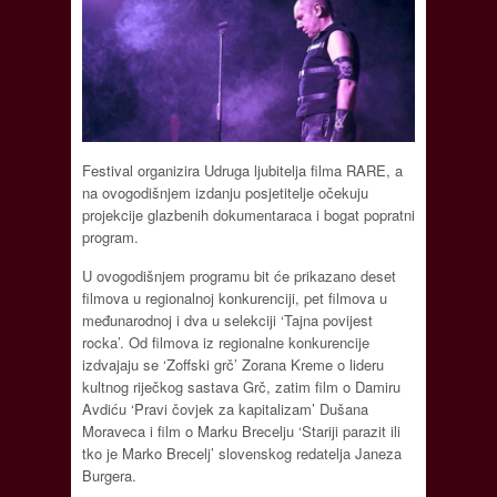
Festival organizira Udruga ljubitelja filma RARE, a
na ovogodišnjem izdanju posjetitelje očekuju
projekcije glazbenih dokumentaraca i bogat popratni
program.
U ovogodišnjem programu bit će prikazano deset
filmova u regionalnoj konkurenciji, pet filmova u
međunarodnoj i dva u selekciji ‘Tajna povijest
rocka’. Od filmova iz regionalne konkurencije
izdvajaju se ‘Zoffski grč’ Zorana Kreme o lideru
kultnog riječkog sastava Grč, zatim film o Damiru
Avdiću ‘Pravi čovjek za kapitalizam’ Dušana
Moraveca i film o Marku Brecelju ‘Stariji parazit ili
tko je Marko Brecelj’ slovenskog redatelja Janeza
Burgera.