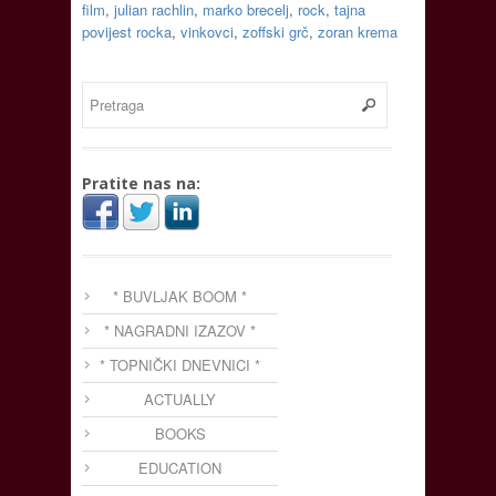
film
,
julian rachlin
,
marko brecelj
,
rock
,
tajna
povijest rocka
,
vinkovci
,
zoffski grč
,
zoran krema
Pratite nas na:
* BUVLJAK BOOM *
* NAGRADNI IZAZOV *
* TOPNIČKI DNEVNICI *
ACTUALLY
BOOKS
EDUCATION