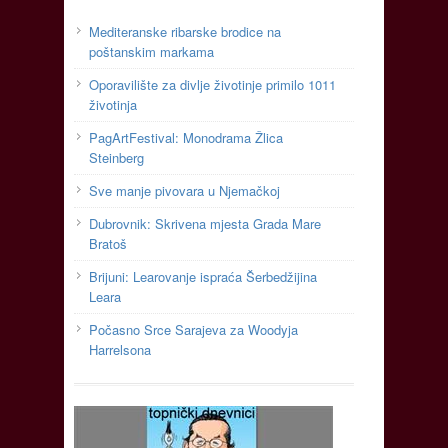
Mediteranske ribarske brodice na
poštanskim markama
Oporavilište za divlje životinje primilo 1011
životinja
PagArtFestival: Monodrama Žlica
Steinberg
Sve manje pivovara u Njemačkoj
Dubrovnik: Skrivena mjesta Grada Mare
Bratoš
Brijuni: Learovanje ispraća Šerbedžijina
Leara
Počasno Srce Sarajeva za Woodyja
Harrelsona