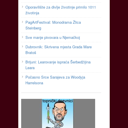
Oporavilište za divlje životinje primilo 1011
životinja
PagArtFestival: Monodrama Žlica
Steinberg
Sve manje pivovara u Njemačkoj
Dubrovnik: Skrivena mjesta Grada Mare
Bratoš
Brijuni: Learovanje ispraća Šerbedžijina
Leara
Počasno Srce Sarajeva za Woodyja
Harrelsona