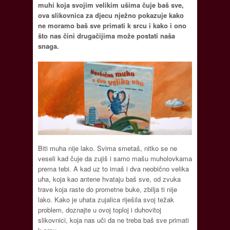
muhi koja svojim velikim ušima čuje baš sve,
ova slikovnica za djecu nježno pokazuje kako
ne moramo baš sve primati k srcu i kako i ono
što nas čini drugačijima može postati naša
snaga.
Biti muha nije lako. Svima smetaš, nitko se ne
veseli kad čuje da zujiš i samo mašu muholovkama
prema tebi. A kad uz to imaš i dva neobično velika
uha, koja kao antene hvataju baš sve, od zvuka
trave koja raste do prometne buke, zbilja ti nije
lako. Kako je uhata zujalica riješila svoj težak
problem, doznajte u ovoj toploj i duhovitoj
slikovnici, koja nas uči da ne treba baš sve primati