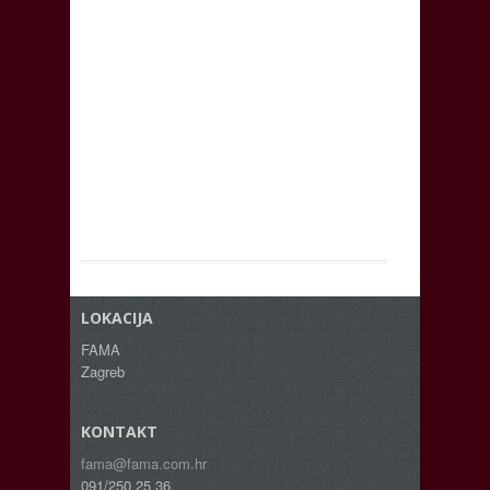
LOKACIJA
FAMA
Zagreb
KONTAKT
fama@fama.com.hr
091/250 25 36