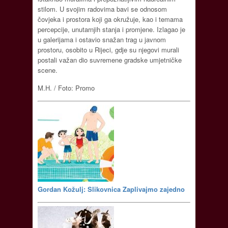
stilom. U svojim radovima bavi se odnosom
čovjeka i prostora koji ga okružuje, kao i temama
percepcije, unutarnjih stanja i promjene. Izlagao je
u galerijama i ostavio snažan trag u javnom
prostoru, osobito u Rijeci, gdje su njegovi murali
postali važan dio suvremene gradske umjetničke
scene.
M.H. / Foto: Promo
Gordan Kožulj: Slikovnica Zaplivajmo zajedno