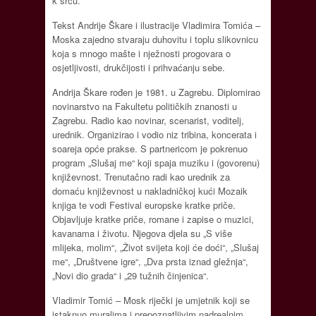
k srcu.
Tekst Andrije Škare i ilustracije Vladimira Tomića –
Moska zajedno stvaraju duhovitu i toplu slikovnicu
koja s mnogo mašte i nježnosti progovara o
osjetljivosti, drukčijosti i prihvaćanju sebe.
Andrija Škare rođen je 1981. u Zagrebu. Diplomirao
novinarstvo na Fakultetu političkih znanosti u
Zagrebu. Radio kao novinar, scenarist, voditelj,
urednik. Organizirao i vodio niz tribina, koncerata i
soareja opće prakse. S partnericom je pokrenuo
program „Slušaj me“ koji spaja muziku i (govorenu)
književnost. Trenutačno radi kao urednik za
domaću književnost u nakladničkoj kući Mozaik
knjiga te vodi Festival europske kratke priče.
Objavljuje kratke priče, romane i zapise o muzici,
kavanama i životu. Njegova djela su „S više
mlijeka, molim“, „Život svijeta koji će doći“, „Slušaj
me“, „Društvene igre“, „Dva prsta iznad gležnja“,
„Novi dio grada“ i „29 tužnih činjenica“.
Vladimir Tomić – Mosk riječki je umjetnik koji se
istaknuo muralima i prepoznatljivim nadrealnim