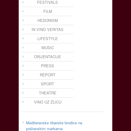
FESTIVALS
FILM
HEDONISM
IN VINO VERITAS
LIFESTYLE
MUSIC
ORIJENTACIJE
PRESS
REPORT
SPORT
THEATRE
VINO UZ ŽLICU
Mediteranske ribarske brodice na
poštanskim markama