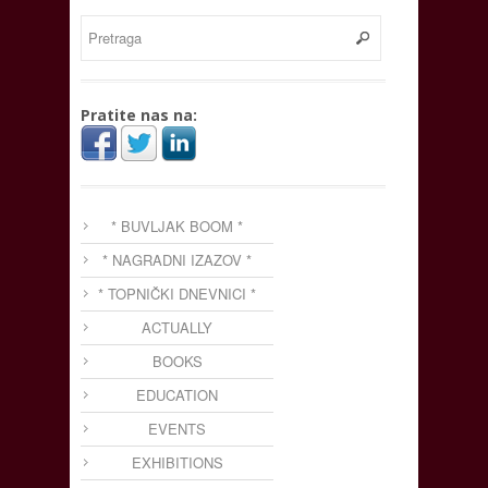
Pratite nas na:
* BUVLJAK BOOM *
* NAGRADNI IZAZOV *
* TOPNIČKI DNEVNICI *
ACTUALLY
BOOKS
EDUCATION
EVENTS
EXHIBITIONS