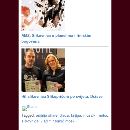
AMZ: Slikovnica o planetima i rimskim
bogovima
Hit slikovnica Slikopričom po svijetu: Države
Tagged:
andrija škare
,
djeca
,
knjiga
,
mozaik
,
muha
,
slikovnica
,
vladimir tomić mosk