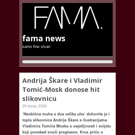
fama news
samo fine stvari
Andrija Škare i Vladimir
Tomić-Mosk donose hit
slikovnicu
29 lipnja, 2026
‘Neobična muha s dva velika uha’ duhovita je i
topla slikovnica Andrije Škare s ilustracijama
Vladimira Tomića Moska o osjetljivosti i svijetu
koji ponekad zvuči preglasno. Kroz priču o