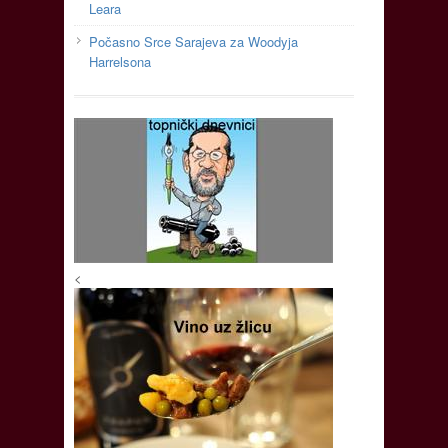
Leara
Počasno Srce Sarajeva za Woodyja
Harrelsona
<