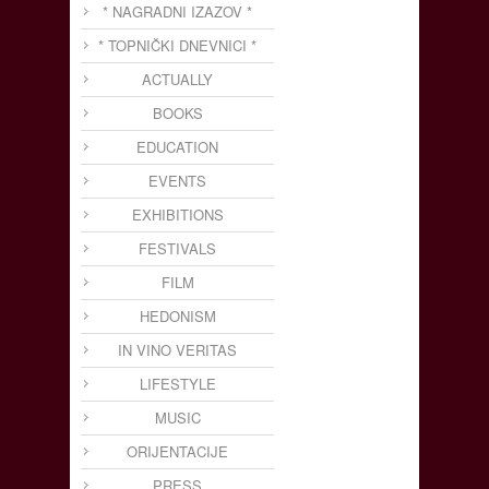
* NAGRADNI IZAZOV *
* TOPNIČKI DNEVNICI *
ACTUALLY
BOOKS
EDUCATION
EVENTS
EXHIBITIONS
FESTIVALS
FILM
HEDONISM
IN VINO VERITAS
LIFESTYLE
MUSIC
ORIJENTACIJE
PRESS