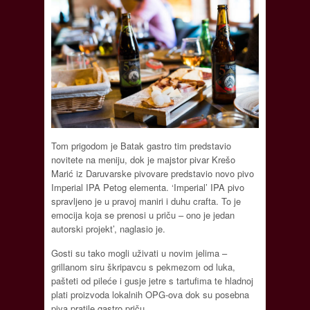
Tom prigodom je Batak gastro tim predstavio
novitete na meniju, dok je majstor pivar Krešo
Marić iz Daruvarske pivovare predstavio novo pivo
Imperial IPA Petog elementa. ‘Imperial’ IPA pivo
spravljeno je u pravoj maniri i duhu crafta. To je
emocija koja se prenosi u priču – ono je jedan
autorski projekt’, naglasio je.
Gosti su tako mogli uživati u novim jelima –
grillanom siru škripavcu s pekmezom od luka,
pašteti od pileće i gusje jetre s tartufima te hladnoj
plati proizvoda lokalnih OPG-ova dok su posebna
piva pratile gastro priču.