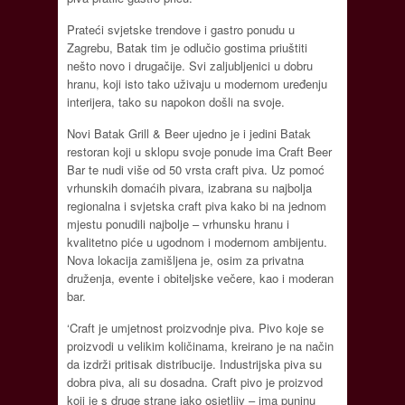
Prateći svjetske trendove i gastro ponudu u
Zagrebu, Batak tim je odlučio gostima priuštiti
nešto novo i drugačije. Svi zaljubljenici u dobru
hranu, koji isto tako uživaju u modernom uređenju
interijera, tako su napokon došli na svoje.
Novi Batak Grill & Beer ujedno je i jedini Batak
restoran koji u sklopu svoje ponude ima Craft Beer
Bar te nudi više od 50 vrsta craft piva. Uz pomoć
vrhunskih domaćih pivara, izabrana su najbolja
regionalna i svjetska craft piva kako bi na jednom
mjestu ponudili najbolje – vrhunsku hranu i
kvalitetno piće u ugodnom i modernom ambijentu.
Nova lokacija zamišljena je, osim za privatna
druženja, evente i obiteljske večere, kao i moderan
bar.
‘Craft je umjetnost proizvodnje piva. Pivo koje se
proizvodi u velikim količinama, kreirano je na način
da izdrži pritisak distribucije. Industrijska piva su
dobra piva, ali su dosadna. Craft pivo je proizvod
koji je s druge strane jako osjetljiv – ima puninu