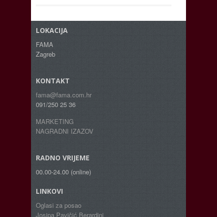
LOKACIJA
FAMA
Zagreb
KONTAKT
fama@fama.com.hr
091/250 25 36
MARKETING
NAGRADNI IZAZOV
RADNO VRIJEME
00.00-24.00 (online)
LINKOVI
Oglasi za posao
Josipa Pavičić Berardini