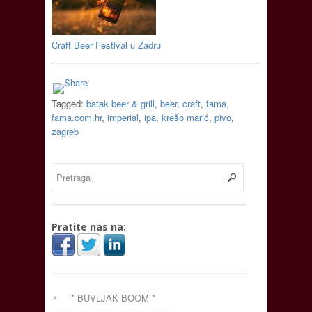
Craft Beer Festival u Zadru
Tagged:
batak beer & grill
,
beer
,
craft
,
fama
,
fama.com.hr
,
imperial
,
ipa
,
krešo marić
,
pivo
,
zagreb
Pratite nas na:
* BUVLJAK BOOM *