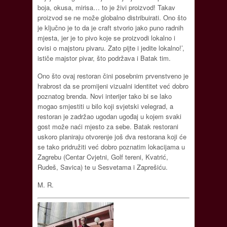
boja, okusa, mirisa… to je živi proizvod! Takav
proizvod se ne može globalno distribuirati. Ono što
je ključno je to da je craft stvorio jako puno radnih
mjesta, jer je to pivo koje se proizvodi lokalno i
ovisi o majstoru pivaru. Zato pijte i jedite lokalno!’,
ističe majstor pivar, što podržava i Batak tim.
Ono što ovaj restoran čini posebnim prvenstveno je
hrabrost da se promijeni vizualni identitet već dobro
poznatog brenda. Novi interijer tako bi se lako
mogao smjestiti u bilo koji svjetski velegrad, a
restoran je zadržao ugodan ugođaj u kojem svaki
gost može naći mjesto za sebe. Batak restorani
uskoro planiraju otvorenje još dva restorana koji će
se tako pridružiti već dobro poznatim lokacijama u
Zagrebu (Centar Cvjetni, Golf tereni, Kvatrić,
Rudeš, Savica) te u Sesvetama i Zaprešiću.
M. R.