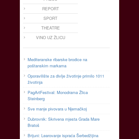
REPORT
SPORT
THEATRE
VINO UZ ŽLICU
Mediteranske ribarske brodice na
poštanskim markama
Oporavilište za divlje životinje primilo 1011
životinja
PagArtFestival: Monodrama Žlica
Steinberg
Sve manje pivovara u Njemačkoj
Dubrovnik: Skrivena mjesta Grada Mare
Bratoš
Brijuni: Learovanje ispraća Šerbedžijina