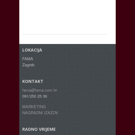
LOKACIJA
FAMA
Zagreb
KONTAKT
fama@fama.com.hr
091/250 25 36
MARKETING
NAGRADNI IZAZOV
RADNO VRIJEME