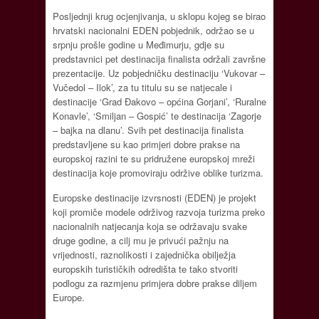
Posljednji krug ocjenjivanja, u sklopu kojeg se birao
hrvatski nacionalni EDEN pobjednik, održao se u
srpnju prošle godine u Međimurju, gdje su
predstavnici pet destinacija finalista održali završne
prezentacije. Uz pobjedničku destinaciju ‘Vukovar –
Vučedol – Ilok’, za tu titulu su se natjecale i
destinacije ‘Grad Đakovo – općina Gorjani’, ‘Ruralne
Konavle’, ‘Smiljan – Gospić’ te destinacija ‘Zagorje
– bajka na dlanu’. Svih pet destinacija finalista
predstavljene su kao primjeri dobre prakse na
europskoj razini te su pridružene europskoj mreži
destinacija koje promoviraju održive oblike turizma.
Europske destinacije izvrsnosti (EDEN) je projekt
koji promiče modele održivog razvoja turizma preko
nacionalnih natjecanja koja se održavaju svake
druge godine, a cilj mu je privući pažnju na
vrijednosti, raznolikosti i zajednička obilježja
europskih turističkih odredišta te tako stvoriti
podlogu za razmjenu primjera dobre prakse diljem
Europe.