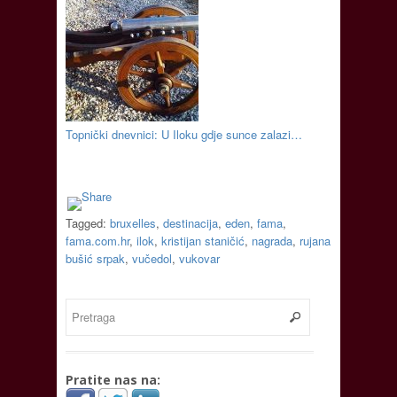
Topnički dnevnici: U Iloku gdje sunce zalazi…
Tagged:
bruxelles
,
destinacija
,
eden
,
fama
,
fama.com.hr
,
ilok
,
kristijan staničić
,
nagrada
,
rujana
bušić srpak
,
vučedol
,
vukovar
Pratite nas na: