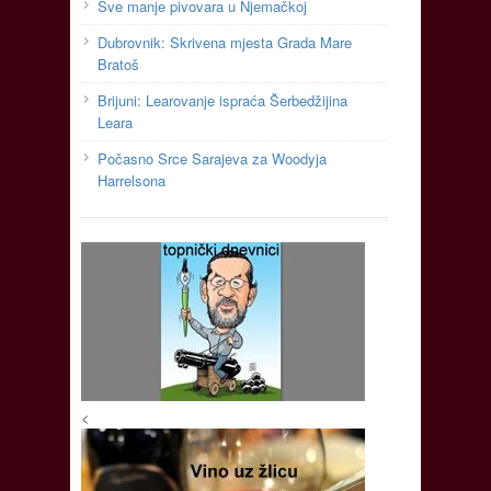
Sve manje pivovara u Njemačkoj
Dubrovnik: Skrivena mjesta Grada Mare
Bratoš
Brijuni: Learovanje ispraća Šerbedžijina
Leara
Počasno Srce Sarajeva za Woodyja
Harrelsona
<