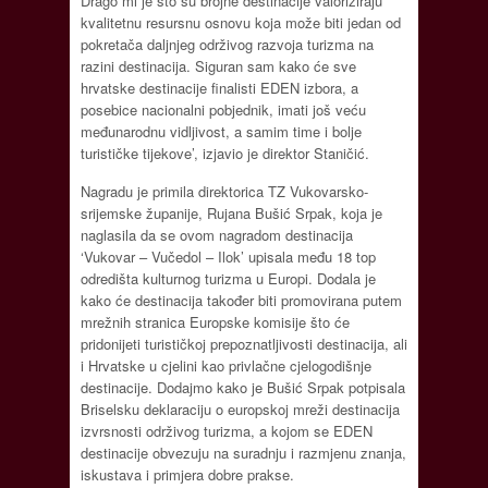
Drago mi je što su brojne destinacije valoriziraju
kvalitetnu resursnu osnovu koja može biti jedan od
pokretača daljnjeg održivog razvoja turizma na
razini destinacija. Siguran sam kako će sve
hrvatske destinacije finalisti EDEN izbora, a
posebice nacionalni pobjednik, imati još veću
međunarodnu vidljivost, a samim time i bolje
turističke tijekove’, izjavio je direktor Staničić.
Nagradu je primila direktorica TZ Vukovarsko-
srijemske županije, Rujana Bušić Srpak, koja je
naglasila da se ovom nagradom destinacija
‘Vukovar – Vučedol – Ilok’ upisala među 18 top
odredišta kulturnog turizma u Europi. Dodala je
kako će destinacija također biti promovirana putem
mrežnih stranica Europske komisije što će
pridonijeti turističkoj prepoznatljivosti destinacija, ali
i Hrvatske u cjelini kao privlačne cjelogodišnje
destinacije. Dodajmo kako je Bušić Srpak potpisala
Briselsku deklaraciju o europskoj mreži destinacija
izvrsnosti održivog turizma, a kojom se EDEN
destinacije obvezuju na suradnju i razmjenu znanja,
iskustava i primjera dobre prakse.