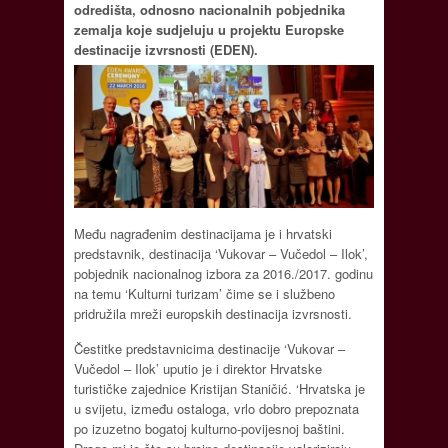
odredišta, odnosno nacionalnih pobjednika
zemalja koje sudjeluju u projektu Europske
destinacije izvrsnosti (EDEN).
Među nagrađenim destinacijama je i hrvatski
predstavnik, destinacija ‘Vukovar – Vučedol – Ilok’,
pobjednik nacionalnog izbora za 2016./2017. godinu
na temu ‘Kulturni turizam’ čime se i službeno
pridružila mreži europskih destinacija izvrsnosti.
Čestitke predstavnicima destinacije ‘Vukovar –
Vučedol – Ilok’ uputio je i direktor Hrvatske
turističke zajednice Kristijan Staničić. ‘Hrvatska je
u svijetu, između ostaloga, vrlo dobro prepoznata
po izuzetno bogatoj kulturno-povijesnoj baštini.