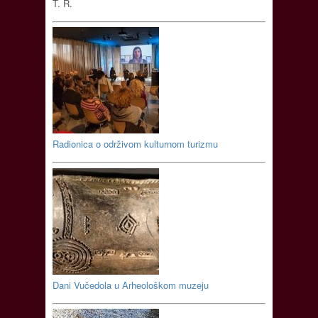
T. R.
Radionica o održivom kulturnom turizmu
Dani Vučedola u Arheološkom muzeju