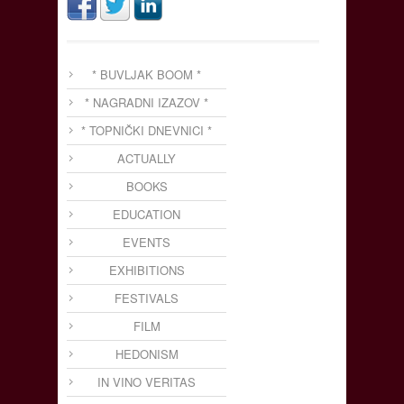
* BUVLJAK BOOM *
* NAGRADNI IZAZOV *
* TOPNIČKI DNEVNICI *
ACTUALLY
BOOKS
EDUCATION
EVENTS
EXHIBITIONS
FESTIVALS
FILM
HEDONISM
IN VINO VERITAS