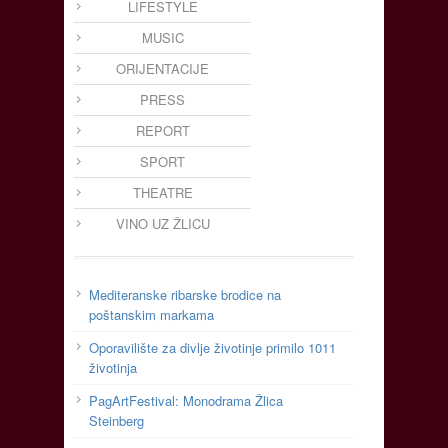
LIFESTYLE
MUSIC
ORIJENTACIJE
PRESS
REPORT
SPORT
THEATRE
VINO UZ ŽLICU
Mediteranske ribarske brodice na
poštanskim markama
Oporavilište za divlje životinje primilo 1011
životinja
PagArtFestival: Monodrama Žlica
Steinberg