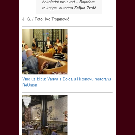
čokoladni proizvod – Bajadera.
iz knjige, autorica
Željka Zrnić
J. G. / Foto: Ivo Trojanović
Vino uz žlicu: Variva s Dolca u Hiltonovu restoranu
ReUnion