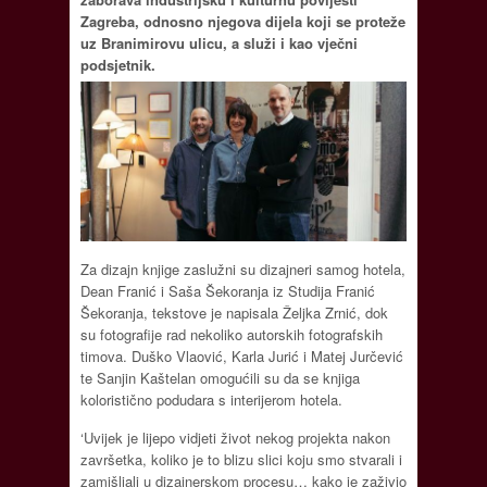
Zagreba, odnosno njegova dijela koji se proteže
uz Branimirovu ulicu, a služi i kao vječni
podsjetnik.
Za dizajn knjige zaslužni su dizajneri samog hotela,
Dean Franić i Saša Šekoranja iz Studija Franić
Šekoranja, tekstove je napisala Željka Zrnić, dok
su fotografije rad nekoliko autorskih fotografskih
timova. Duško Vlaović, Karla Jurić i Matej Jurčević
te Sanjin Kaštelan omogućili su da se knjiga
koloristično podudara s interijerom hotela.
‘Uvijek je lijepo vidjeti život nekog projekta nakon
završetka, koliko je to blizu slici koju smo stvarali i
zamišljali u dizajnerskom procesu… kako je zaživio