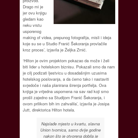
proizvod.
Drago mi je
jer ovu knjigu
gledam kao
neku vrstu
usporenog
making of videa, prepunog fotografija, misli i ideja
koje su se u Studio Franić Šekoranja provlačile
kroz proces’, izjavila je Željka Zrnić.
‘Hilton je ovim projektom pokazao da može i želi
biti lider u hotelskom biznisu. Pokazali smo da nam
je cilj podizati ljestvicu u dosadašnjim uzusima
hotelskog poslovanja, a da ćemo tako i nastaviti
svjedoče i naša planirana širenja portfelja. Ova
knjiga je vrijedna uspomena na sav rad koji smo
prošli zajedno sa Studijom Franić Šekoranja, i
ovom prilikom bih im zahvalila’, izjavila je Josipa
Jutt, direktorica Hilton hotela.
Najslađe mjesto u kvartu, slavna
Union tvornica, samo dvije godine
nakon što je otvorena dobila je