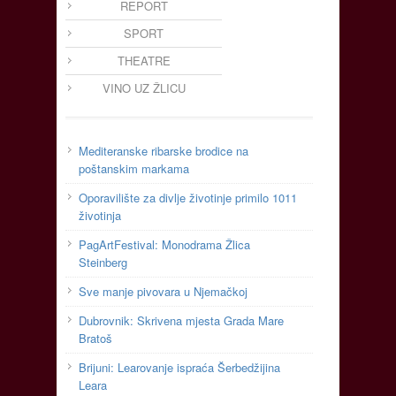
REPORT
SPORT
THEATRE
VINO UZ ŽLICU
Mediteranske ribarske brodice na
poštanskim markama
Oporavilište za divlje životinje primilo 1011
životinja
PagArtFestival: Monodrama Žlica
Steinberg
Sve manje pivovara u Njemačkoj
Dubrovnik: Skrivena mjesta Grada Mare
Bratoš
Brijuni: Learovanje ispraća Šerbedžijina
Leara