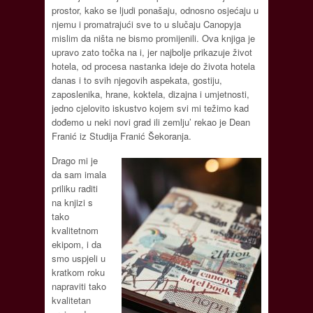
prostor, kako se ljudi ponašaju, odnosno osjećaju u
njemu i promatrajući sve to u slučaju Canopyja
mislim da ništa ne bismo promijenili. Ova knjiga je
upravo zato točka na i, jer najbolje prikazuje život
hotela, od procesa nastanka ideje do života hotela
danas i to svih njegovih aspekata, gostiju,
zaposlenika, hrane, koktela, dizajna i umjetnosti,
jedno cjelovito iskustvo kojem svi mi težimo kad
dođemo u neki novi grad ili zemlju’ rekao je Dean
Franić iz Studija Franić Šekoranja.
Drago mi je
da sam imala
priliku raditi
na knjizi s
tako
kvalitetnom
ekipom, i da
smo uspjeli u
kratkom roku
napraviti tako
kvalitetan