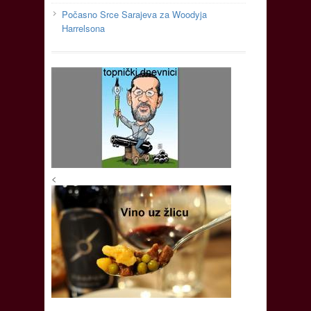
Počasno Srce Sarajeva za Woodyja
Harrelsona
<