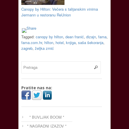
Canopy by Hilton: Večera s talijanskim vinima
Jermann u restoranu ReUnion
Tagged:
canopy by hilton
,
dean franić
,
dizajn
,
fama
,
fama.com.hr
,
hilton
,
hotel
,
knjiga
,
saša šekoranja
,
zagreb
,
željka zrnić
Pratite nas na:
* BUVLJAK BOOM *
* NAGRADNI IZAZOV *