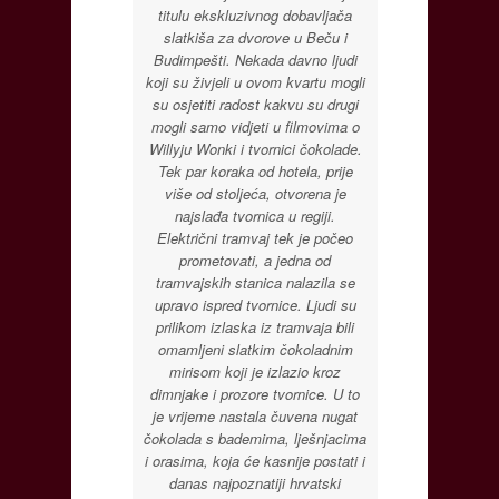
titulu ekskluzivnog dobavljača
slatkiša za dvorove u Beču i
Budimpešti. Nekada davno ljudi
koji su živjeli u ovom kvartu mogli
su osjetiti radost kakvu su drugi
mogli samo vidjeti u filmovima o
Willyju Wonki i tvornici čokolade.
Tek par koraka od hotela, prije
više od stoljeća, otvorena je
najslađa tvornica u regiji.
Električni tramvaj tek je počeo
prometovati, a jedna od
tramvajskih stanica nalazila se
upravo ispred tvornice. Ljudi su
prilikom izlaska iz tramvaja bili
omamljeni slatkim čokoladnim
mirisom koji je izlazio kroz
dimnjake i prozore tvornice. U to
je vrijeme nastala čuvena nugat
čokolada s bademima, lješnjacima
i orasima, koja će kasnije postati i
danas najpoznatiji hrvatski