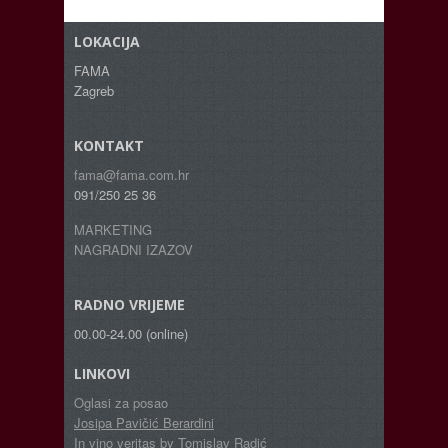
LOKACIJA
FAMA
Zagreb
KONTAKT
fama@fama.com.hr
091/250 25 36
MARKETING
NAGRADNI IZAZOV
RADNO VRIJEME
00.00-24.00 (online)
LINKOVI
Oglasi za posao
Josipa Pavičić Berardini
In vino veritas by Tomislav Radić