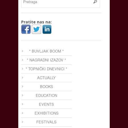
Pratite nas na:
* BUVLJAK BOOM *
* NAGRADNI IZAZOV *
* TOPNIČKI DNEVNICI *
ACTUALLY
BOOKS
EDUCATION
EVENTS
EXHIBITIONS
FESTIVALS