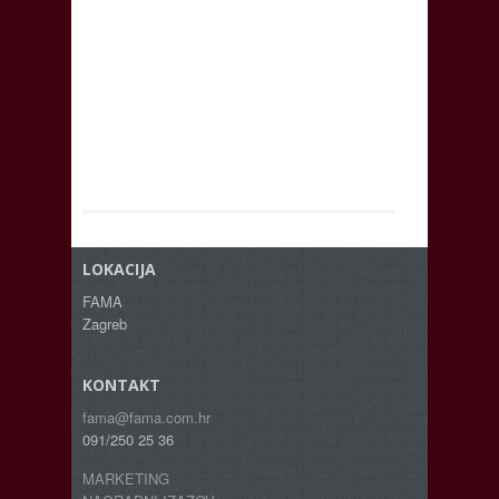
LOKACIJA
FAMA
Zagreb
KONTAKT
fama@fama.com.hr
091/250 25 36
MARKETING