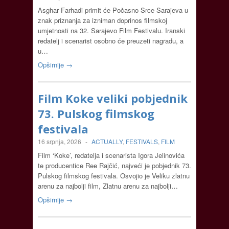
Asghar Farhadi primit će Počasno Srce Sarajeva u
znak priznanja za izniman doprinos filmskoj
umjetnosti na 32. Sarajevo Film Festivalu. Iranski
redatelj i scenarist osobno će preuzeti nagradu, a
u…
Opširnije →
Film Koke veliki pobjednik
73. Pulskog filmskog
festivala
16 srpnja, 2026
-
ACTUALLY
,
FESTIVALS
,
FILM
Film ‘Koke’, redatelja i scenarista Igora Jelinovića
te producentice Ree Rajčić, najveći je pobjednik 73.
Pulskog filmskog festivala. Osvojio je Veliku zlatnu
arenu za najbolji film, Zlatnu arenu za najbolji…
Opširnije →