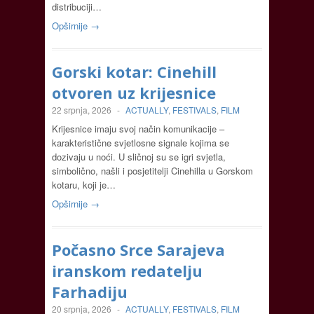
distribuciji…
Opširnije →
Gorski kotar: Cinehill
otvoren uz krijesnice
22 srpnja, 2026
-
ACTUALLY
,
FESTIVALS
,
FILM
Krijesnice imaju svoj način komunikacije –
karakteristične svjetlosne signale kojima se
dozivaju u noći. U sličnoj su se igri svjetla,
simbolično, našli i posjetitelji Cinehilla u Gorskom
kotaru, koji je…
Opširnije →
Počasno Srce Sarajeva
iranskom redatelju
Farhadiju
20 srpnja, 2026
-
ACTUALLY
,
FESTIVALS
,
FILM