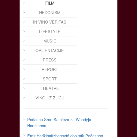
FILM
HEDONISM
IN VINO VERITAS
LIFESTYLE
MUSIC
ORIJENTACIJE
PRESS
REPORT
SPORT
THEATRE
VINO UZ ŽLICU
Počasno Srce Sarajeva za Woodyja
Harrelsona
Emir Hadžihafizbegović dobitnik Počasnog