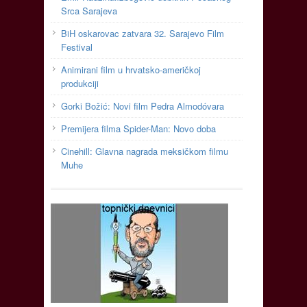
Srca Sarajeva
BiH oskarovac zatvara 32. Sarajevo Film
Festival
Animirani film u hrvatsko-američkoj
produkciji
Gorki Božić: Novi film Pedra Almodóvara
Premijera filma Spider-Man: Novo doba
Cinehill: Glavna nagrada meksičkom filmu
Muhe