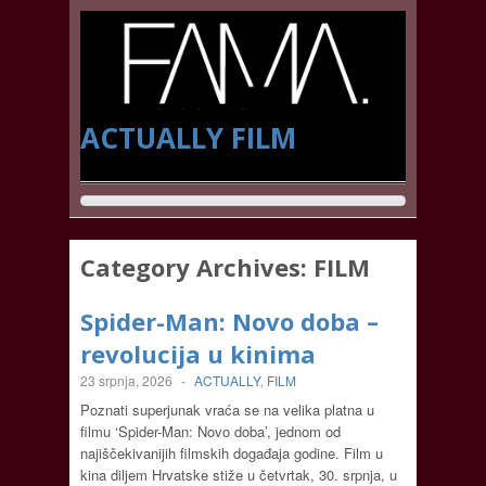
ACTUALLY
FILM
Category Archives:
FILM
Spider-Man: Novo doba –
revolucija u kinima
23 srpnja, 2026
-
ACTUALLY
,
FILM
Poznati superjunak vraća se na velika platna u
filmu ‘Spider-Man: Novo doba’, jednom od
najiščekivanijih filmskih događaja godine. Film u
kina diljem Hrvatske stiže u četvrtak, 30. srpnja, u