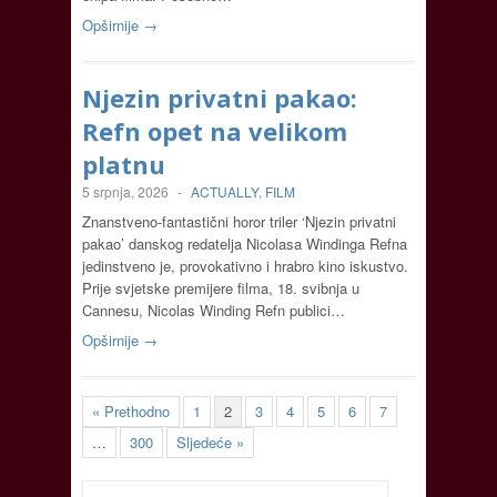
Opširnije →
Njezin privatni pakao:
Refn opet na velikom
platnu
5 srpnja, 2026
-
ACTUALLY
,
FILM
Znanstveno-fantastični horor triler ‘Njezin privatni
pakao’ danskog redatelja Nicolasa Windinga Refna
jedinstveno je, provokativno i hrabro kino iskustvo.
Prije svjetske premijere filma, 18. svibnja u
Cannesu, Nicolas Winding Refn publici…
Opširnije →
« Prethodno
1
2
3
4
5
6
7
…
300
Sljedeće »