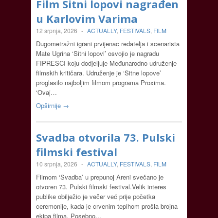
Film Sitni lopovi nagrađen
u Karlovim Varima
12 srpnja, 2026
-
ACTUALLY
,
FESTIVALS
,
FILM
Dugometražni igrani prvijenac redatelja i scenarista
Mate Ugrina ‘Sitni lopovi’ osvojio je nagradu
FIPRESCI koju dodjeljuje Međunarodno udruženje
filmskih kritičara. Udruženje je ‘Sitne lopove’
proglasilo najboljim filmom programa Proxima.
‘Ovaj…
Opširnije →
Svadba otvorila 73. Pulski
filmski festival
10 srpnja, 2026
-
ACTUALLY
,
FESTIVALS
,
FILM
Filmom ‘Svadba’ u prepunoj Areni svečano je
otvoren 73. Pulski filmski festival.Velik interes
publike obilježio je večer već prije početka
ceremonije, kada je crvenim tepihom prošla brojna
ekipa filma. Posebno…