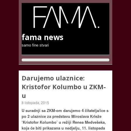
fama news
samo fine stvari
Darujemo ulaznice:
Kristofor Kolumbo u ZKM-
u
8 listopada, 2015
U suradnji sa ZKM-om darujemo 4 čitatelja/ice s
po 2 ulaznice za predstavu Miroslava Krleže
‘Kristofor Kolumbo’ u režiji Renea Medvešeka,
koja će biti prikazana u nedjelju, 11. listopada