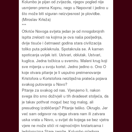
Kolumbo je pijan od zvijezda, njegov pogled nije
usmjeren prema Kopnu, nego u Nepovrat i jedino u
što može biti siguran neizvjesnost je plovidbe.
(Miroslav Krleža)
***
Otkriće Novoga svijeta jedan je od mnogobrojnih
ispita zrelosti na kojima je ova naša posljednja,
dvije tisuće i četrnaest godina stara civilizacija
toliko puta pokleknula. Spotaknula se. A kamen
spoticanja uvijek isti. Ustvari, oblutak. Ustvari,
kuglica. Jedna točkica u svemiru. Maleni krug koji
sve mijenja u svoju korist. Jedno jedino o. Ono O
koje otvara pitanje je li usputno preimenovanje
Kristofora u Koristofora neizbježna prateća pojava
svakog putovanja u Novo?
Pitanje za svakog od nas. Vjerujemo li, nakon
svega što smo doživjeli u tih dvadeset stoljeća, da
je takav pothvat moguć bez tog malog, ali
presudnog izobličenja? Pitanje teško. Okruglo. Jer
već sam odgovor na njega otvara nam ili zatvara
uska vrata u Novo, u svijet do kojega se bez vjetra
vjere ne može stići ni najmoćnijim krstaricama i
ledolomcima Stare zemlje. Kolumbo mladoga