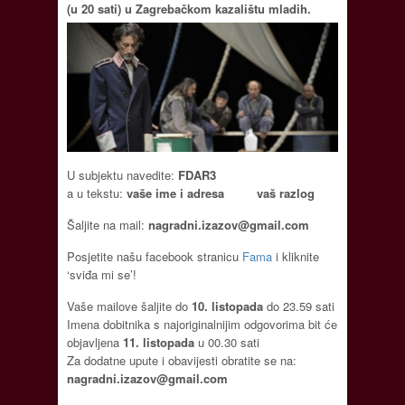
(u 20 sati) u Zagrebačkom kazalištu mladih.
U subjektu navedite:
FDAR3
a u tekstu:
vaše ime i adresa
vaš razlog
Šaljite na mail:
nagradni.izazov@gmail.com
Posjetite našu facebook stranicu
Fama
i kliknite
‘sviđa mi se’!
Vaše mailove šaljite do
10. listopada
do 23.59 sati
Imena dobitnika s najoriginalnijim odgovorima bit će
objavljena
11. listopada
u 00.30 sati
Za dodatne upute i obavijesti obratite se na:
nagradni.izazov@gmail.com