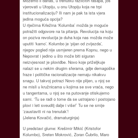
Možemo li danas, u trenutku različitih rasapa, još
vjerovati u Utopiju, u onu Utopiju koja ne trpi
institucionalizaciju? Ili nam je pak ta ista vjera
jedina moguća opcija?
U riječima Krležina ‘Kolumba’ možda je moguće
potražiti odgovore na ta pitanja. Revolucija na koju
on poziva revolucija je duha koja nas možda može
uputiti ‘kamo’. Kolumbo je ‘pijan od zvijezda’,
njegov pogled nije usmjeren prema Kopnu, nego u
Nepovrat i jedino u što može biti siguran
neizvjesnost je plovidbe. Novo koje priželjkuje
nalazi se u nekim drugim sferama, gdje demagoške
fraze i političke racionalizacije nemaju nikakvu
snagu. U takvoj potrazi Novo nije plijen, u njoj se
ne misli u kružnicama u kojima se sve vraća, nego
u tangentama, u njoj se na putovanje otiskujemo
sami. ‘Tu se radi o tome da se ustrajano i postojano
plovi i leti sveudilj dalje i više!’ Tu se ne smije
‘zaustaviti ni na trenutak’!
(Jelena Kovačić, dramaturginja)
U predstavi glume: Krešimir Mikić (Kristofor
Kolumbo), Sreten Mokrović, Zoran Čubrilo, Maro