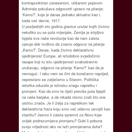
kontrapunktiran zanesenom, utišanom pojavom
Admirala pokušava odgovoriti upravo na pitanje:
‘Kamo?’, koje je danas jednako aktualno kao i,
sada već davne, 1917.
U posljednjih sto godina granice unutar kojih živimo
nekoliko su se puta mijenjale, Zemlja je strpljivo
trpjela sve naše revolucije kao da nam zaista
vjeruje dok tvrdimo da znamo odgovor na pitanje
„Kamo?’. Danas, kada živimo deklarativnu
ujedinjenost Europe, ali istodobno svjedočimo
rasape koji tu istu ujedinjenost svakodnevno
urušavaju, odgovor na pitanje ‘Kamo?’ kao da je
nemoguć. I iako nam se čini da koračamo naprijed,
neprestano se zatječemo u Starom. Politička
retorika oduzela je istinsku snagu napretku i
promjeni. Kao da smo te riječi previše puta lijepili
na naše barjake, a da nikada nismo znali što one
uistinu znače. Je li želja za napretkom tek
deklarativna fraza koju smo već odavno usvojili kao
vlastitu? Jesmo li zaista spremni za Novo koje
uvijek podrazumijeva promjenu? Gubi li pobuna
svoju vrijednost ako ne teži promjenama duha?