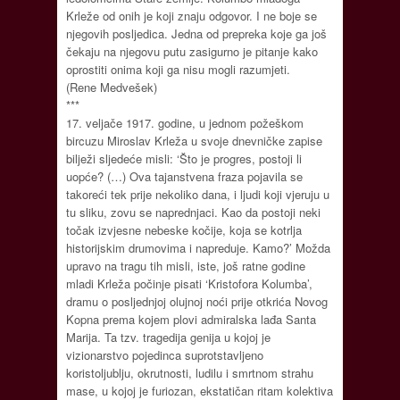
Krleže od onih je koji znaju odgovor. I ne boje se
njegovih posljedica. Jedna od prepreka koje ga još
čekaju na njegovu putu zasigurno je pitanje kako
oprostiti onima koji ga nisu mogli razumjeti.
(Rene Medvešek)
***
17. veljače 1917. godine, u jednom požeškom
bircuzu Miroslav Krleža u svoje dnevničke zapise
bilježi sljedeće misli: ‘Što je progres, postoji li
uopće? (…) Ova tajanstvena fraza pojavila se
takoreći tek prije nekoliko dana, i ljudi koji vjeruju u
tu sliku, zovu se naprednjaci. Kao da postoji neki
točak izvjesne nebeske kočije, koja se kotrlja
historijskim drumovima i napreduje. Kamo?’ Možda
upravo na tragu tih misli, iste, još ratne godine
mladi Krleža počinje pisati ‘Kristofora Kolumba’,
dramu o posljednjoj olujnoj noći prije otkrića Novog
Kopna prema kojem plovi admiralska lađa Santa
Marija. Ta tzv. tragedija genija u kojoj je
vizionarstvo pojedinca suprotstavljeno
koristoljublju, okrutnosti, ludilu i smrtnom strahu
mase, u kojoj je furiozan, ekstatičan ritam kolektiva