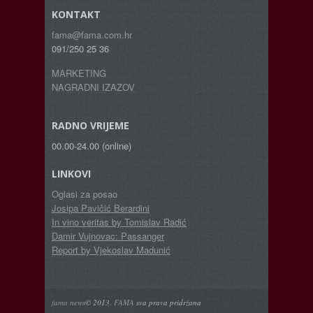
KONTAKT
fama@fama.com.hr
091/250 25 36
MARKETING
NAGRADNI IZAZOV
RADNO VRIJEME
00.00-24.00 (online)
LINKOVI
Oglasi za posao
Josipa Pavičić Berardini
In vino veritas by Tomislav Radić
Damir Vujnovac: Passanger
Report by Vjekoslav Madunić
fama news
© 2013.
FAMA
sva prava pridržana