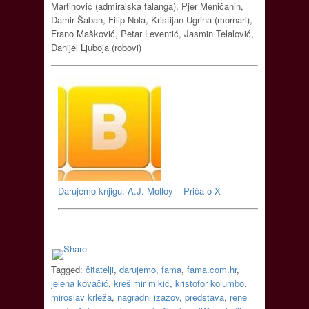
Martinović (admiralska falanga), Pjer Meničanin,
Damir Šaban, Filip Nola, Kristijan Ugrina (mornari),
Frano Mašković, Petar Leventić, Jasmin Telalović,
Danijel Ljuboja (robovi)
Darujemo knjigu: A.J. Molloy – Priča o X
Tagged:
čitatelji
,
darujemo
,
fama
,
fama.com.hr
,
jelena kovačić
,
krešimir mikić
,
kristofor kolumbo
,
miroslav krleža
,
nagradni izazov
,
predstava
,
rene