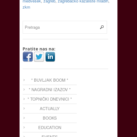
medvešek
,
zagreb
,
zagrebačko kazalište mladih
,
zkm
Pratite nas na:
* BUVLJAK BOOM *
* NAGRADNI IZAZOV *
* TOPNIČKI DNEVNICI *
ACTUALLY
BOOKS
EDUCATION
EVENTS