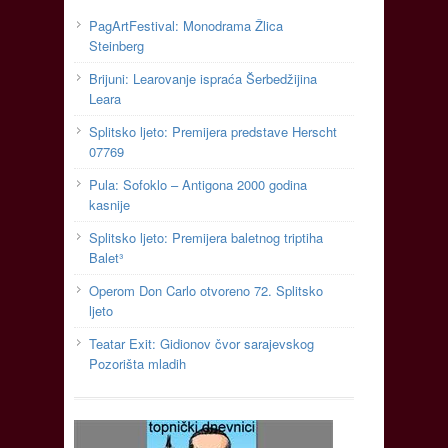
PagArtFestival: Monodrama Žlica
Steinberg
Brijuni: Learovanje ispraća Šerbedžijina
Leara
Splitsko ljeto: Premijera predstave Herscht
07769
Pula: Sofoklo – Antigona 2000 godina
kasnije
Splitsko ljeto: Premijera baletnog triptiha
Balet³
Operom Don Carlo otvoreno 72. Splitsko
ljeto
Teatar Exit: Gidionov čvor sarajevskog
Pozorišta mladih