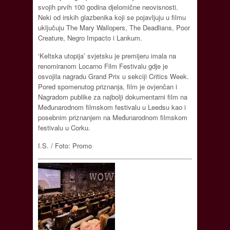
svojih prvih 100 godina djelomične neovisnosti.
Neki od irskih glazbenika koji se pojavljuju u filmu
uključuju The Mary Wallopers, The Deadlians, Poor
Creature, Negro Impacto i Lankum.
‘Keltska utopija’ svjetsku je premijeru imala na
renomiranom Locarno Film Festivalu gdje je
osvojila nagradu Grand Prix u sekciji Critics Week.
Pored spomenutog priznanja, film je ovjenčan i
Nagradom publike za najbolji dokumentarni film na
Međunarodnom filmskom festivalu u Leedsu kao i
posebnim priznanjem na Međunarodnom filmskom
festivalu u Corku.
I.S. / Foto: Promo