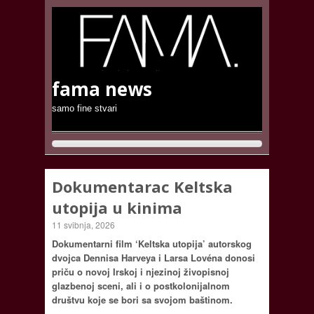
fama news
samo fine stvari
Dokumentarac Keltska
utopija u kinima
11 svibnja, 2026
Dokumentarni film ‘Keltska utopija’ autorskog
dvojca Dennisa Harveya i Larsa Lovéna donosi
priču o novoj Irskoj i njezinoj živopisnoj
glazbenoj sceni, ali i o postkolonijalnom
društvu koje se bori sa svojom baštinom.