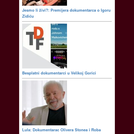
Jesmo li živi?: Premijera dokumentarca o Igoru
Zidiću
Besplatni dokumentarci u Velikoj Gorici
Lula: Dokumentarac Olivera Stonea i Roba