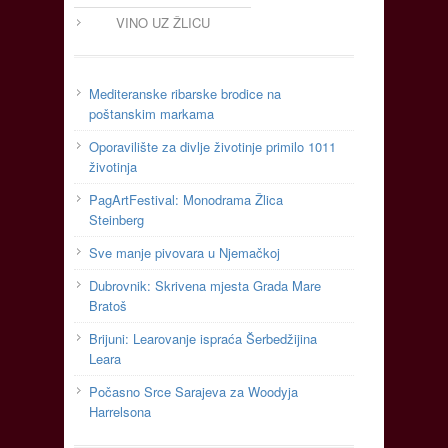
VINO UZ ŽLICU
Mediteranske ribarske brodice na
poštanskim markama
Oporavilište za divlje životinje primilo 1011
životinja
PagArtFestival: Monodrama Žlica
Steinberg
Sve manje pivovara u Njemačkoj
Dubrovnik: Skrivena mjesta Grada Mare
Bratoš
Brijuni: Learovanje ispraća Šerbedžijina
Leara
Počasno Srce Sarajeva za Woodyja
Harrelsona