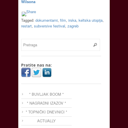
Wilsona
Tagged:
dokumentarni
,
film
,
irska
,
keltska utopija
,
restart
,
subversive festival
,
zagreb
Pratite nas na:
* BUVLJAK BOOM *
* NAGRADNI IZAZOV *
* TOPNIČKI DNEVNICI *
ACTUALLY