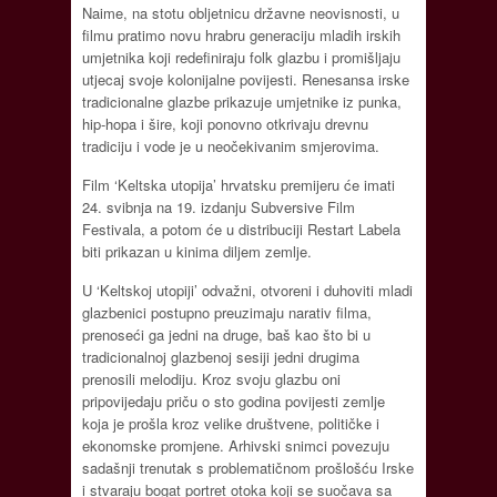
Naime, na stotu obljetnicu državne neovisnosti, u
filmu pratimo novu hrabru generaciju mladih irskih
umjetnika koji redefiniraju folk glazbu i promišljaju
utjecaj svoje kolonijalne povijesti. Renesansa irske
tradicionalne glazbe prikazuje umjetnike iz punka,
hip-hopa i šire, koji ponovno otkrivaju drevnu
tradiciju i vode je u neočekivanim smjerovima.
Film ‘Keltska utopija’ hrvatsku premijeru će imati
24. svibnja na 19. izdanju Subversive Film
Festivala, a potom će u distribuciji Restart Labela
biti prikazan u kinima diljem zemlje.
U ‘Keltskoj utopiji’ odvažni, otvoreni i duhoviti mladi
glazbenici postupno preuzimaju narativ filma,
prenoseći ga jedni na druge, baš kao što bi u
tradicionalnoj glazbenoj sesiji jedni drugima
prenosili melodiju. Kroz svoju glazbu oni
pripovijedaju priču o sto godina povijesti zemlje
koja je prošla kroz velike društvene, političke i
ekonomske promjene. Arhivski snimci povezuju
sadašnji trenutak s problematičnom prošlošću Irske
i stvaraju bogat portret otoka koji se suočava sa