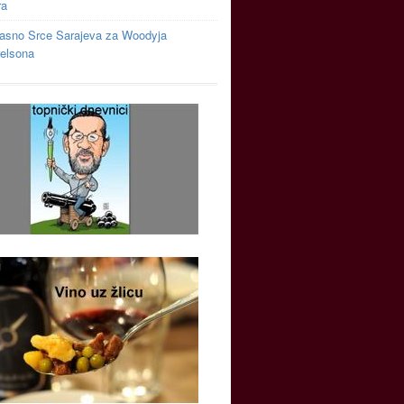
ra
asno Srce Sarajeva za Woodyja
relsona