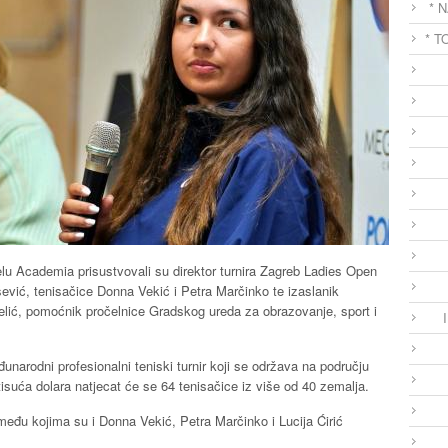
* 
* T
lu Academia prisustvovali su direktor turnira Zagreb Ladies Open
šević, tenisačice Donna Vekić i Petra Marčinko te izaslanik
lić, pomoćnik pročelnice Gradskog ureda za obrazovanje, sport i
unarodni profesionalni teniski turnir koji se održava na području
isuća dolara natjecat će se 64 tenisačice iz više od 40 zemalja.
 među kojima su i Donna Vekić, Petra Marčinko i Lucija Ćirić