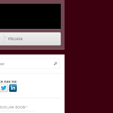
PRIJAVA
te nas na:
 BUVLJAK BOOM *