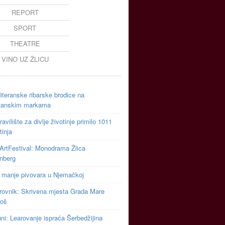
REPORT
SPORT
THEATRE
VINO UZ ŽLICU
teranske ribarske brodice na
tanskim markama
avilište za divlje životinje primilo 1011
tinja
ArtFestival: Monodrama Žlica
inberg
 manje pivovara u Njemačkoj
rovnik: Skrivena mjesta Grada Mare
toš
uni: Learovanje ispraća Šerbedžijina