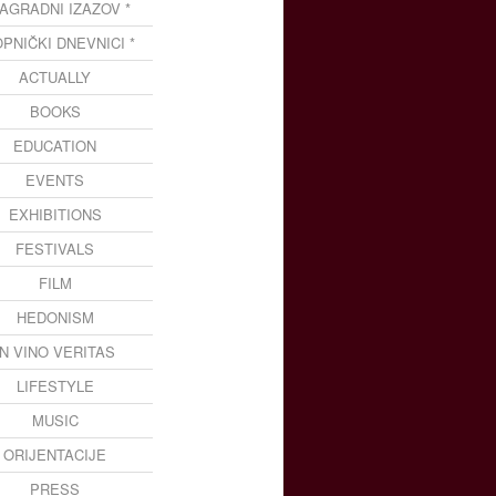
NAGRADNI IZAZOV *
OPNIČKI DNEVNICI *
ACTUALLY
BOOKS
EDUCATION
EVENTS
EXHIBITIONS
FESTIVALS
FILM
HEDONISM
IN VINO VERITAS
LIFESTYLE
MUSIC
ORIJENTACIJE
PRESS