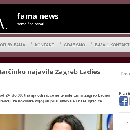
fama news
samo fine stvari
OR BY FAMA
KONTAKT
GDJE SMO
E-MAIL KONTAKT
Marčinko najavile Zagreb Ladies
Prati
d 24. do 30. travnja održat će se teniski turnir Zagreb Ladies
enciji za novinare kojoj su prisustvovale i naše igračice
*