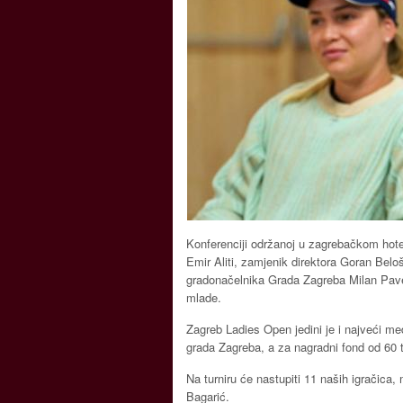
Konferenciji održanoj u zagrebačkom hote
Emir Aliti, zamjenik direktora Goran Belo
gradonačelnika Grada Zagreba Milan Pave
mlade.
Zagreb Ladies Open jedini je i najveći međ
grada Zagreba, a za nagradni fond od 60 t
Na turniru će nastupiti 11 naših igračica,
Bagarić.