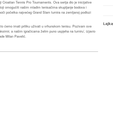
ji Croatian Tennis Pro Tournaments. Ova serija dio je inicijative
oji omogućiti našim mladim tenisačima skupljanje bodova i
oči početka najvećeg Grand Slam turnira na zemljanoj podlozi
Lajka
 što ćemo imati priliku uživati u vrhunskom tenisu. Pozivam sve
aksimir, a našim igračicama želim puno uspjeha na turniru’, izjavio
ade Milan Pavelić.