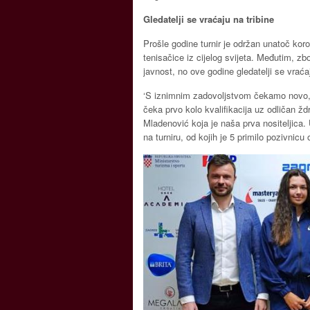
Gledatelji se vraćaju na tribine
Prošle godine turnir je održan unatoč koron
tenisačice iz cijelog svijeta. Međutim, zb
javnost, no ove godine gledatelji se vrać
‘S iznimnim zadovoljstvom čekamo novo, 
čeka prvo kolo kvalifikacija uz odličan žd
Mladenović koja je naša prva nositeljica. 
na turniru, od kojih je 5 primilo pozivnicu o