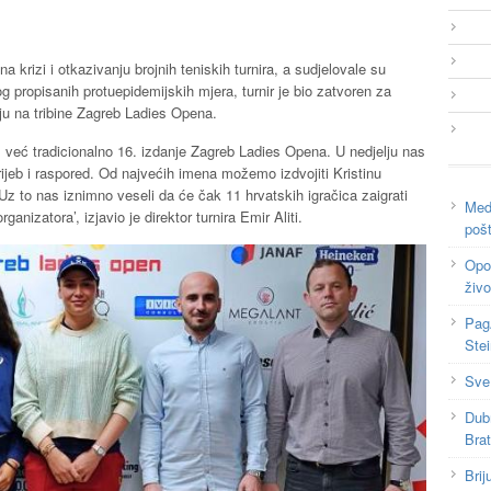
a krizi i otkazivanju brojnih teniskih turnira, a sudjelovale su
og propisanih protuepidemijskih mjera, turnir je bio zatvoren za
aju na tribine Zagreb Ladies Opena.
već tradicionalno 16. izdanje Zagreb Ladies Opena. U nedjelju nas
rijeb i raspored. Od najvećih imena možemo izdvojiti Kristinu
Uz to nas iznimno veseli da će čak 11 hrvatskih igračica zaigrati
Medi
rganizatora’, izjavio je direktor turnira Emir Aliti.
poš
Opor
živo
Pag
Ste
Sve
Dub
Bra
Brij