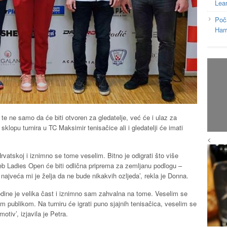
Lea
Poč
Har
te ne samo da će biti otvoren za gledatelje, već će i ulaz za
klopu turnira u TC Maksimir tenisačice ali i gledatelji će imati
<
vatskoj i iznimno se tome veselim. Bitno je odigrati što više
greb Ladies Open će biti odlična priprema za zemljanu podlogu –
najveća mi je želja da ne bude nikakvih ozljeda’, rekla je Donna.
godine je velika čast i iznimno sam zahvalna na tome. Veselim se
om publikom. Na turniru će igrati puno sjajnih tenisačica, veselim se
otiv’, izjavila je Petra.