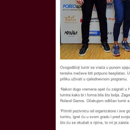
Ovogodišnji turnir se vraća u punom sjaju 
teniske mečeve biti potpuno besplatan. U s
priliku uživati u cjelodnevnom programu.
‘Nakon dugo vremena opet ću zaigrati u Hr
turnira kako bi i forma bila što bolja. Za
Roland Garros. Očekujem odličan turnir a 
‘Primiti pozivnicu od organizatora i ove 
turniru, igrat ću u svom gradu i pred svoj
što ću se okušati s njima, to mi je zaista m