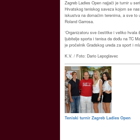
Zagreb Ladies Open najjači je turnir u seri
Hrvatskog teniskog saveza kojom se nast
iskustva na domaćim terenima, a sve to u
Roland Garrosa.
‘Organizatoru sve čestitke i veliko hvala
ljubitelje sporta i tenisa da dođu na TC M
je pročelnik Gradskog ureda za sport i ml
K.V. / Foto: Dario Lepoglavec
Teniski turnir Zagreb Ladies Open