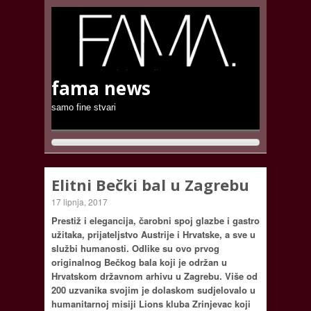
fama news
samo fine stvari
Elitni Bečki bal u Zagrebu
17 lipnja, 2017
Prestiž i elegancija, čarobni spoj glazbe i gastro
užitaka, prijateljstvo Austrije i Hrvatske, a sve u
službi humanosti. Odlike su ovo prvog
originalnog Bečkog bala koji je održan u
Hrvatskom državnom arhivu u Zagrebu. Više od
200 uzvanika svojim je dolaskom sudjelovalo u
humanitarnoj misiji Lions kluba Zrinjevac koji