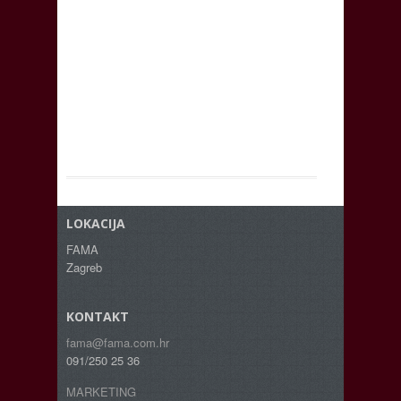
LOKACIJA
FAMA
Zagreb
KONTAKT
fama@fama.com.hr
091/250 25 36
MARKETING