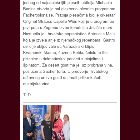
jednog od najuspješnijih plesnih učitelja Michaela
Badina otvorio je bal glazbeno–plesnim programom
Facherpolonaise. Pratnja plesačima bio je orkestar
Original Strauss Capelle Wien koji je u program po
prvi puta u Zagrebu izveo koračnicu Jelačić marš.
Nastupila je i hrvatska sopranistica Antonella Malis
koja je izvela arije iz njemačkog repertoara. Gastro
delicije uključivale su Varaždinski klipić i
Kvarnerski škamp, čuvenu Bečku šniclu te file
pisanice u dalmatinskoj panceti s pinjolima i
špinatom. Za desert gostima je, uz probrana vina,
poslužena Sacher torta. U predvorju Hrvatskog
državnog arhiva gosti su imali prilike kušati
austrijska vina.
T. D.