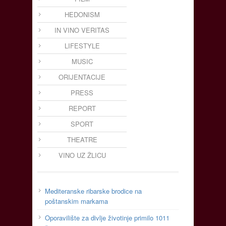
HEDONISM
IN VINO VERITAS
LIFESTYLE
MUSIC
ORIJENTACIJE
PRESS
REPORT
SPORT
THEATRE
VINO UZ ŽLICU
Mediteranske ribarske brodice na
poštanskim markama
Oporavilište za divlje životinje primilo 1011