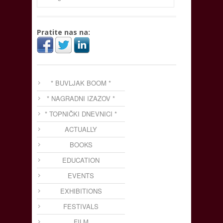
Pratite nas na:
* BUVLJAK BOOM *
* NAGRADNI IZAZOV *
* TOPNIČKI DNEVNICI *
ACTUALLY
BOOKS
EDUCATION
EVENTS
EXHIBITIONS
FESTIVALS
FILM