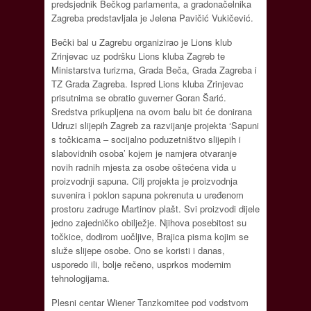
predsjednik Bečkog parlamenta, a gradonačelnika
Zagreba predstavljala je Jelena Pavičić Vukičević.
Bečki bal u Zagrebu organizirao je Lions klub
Zrinjevac uz podršku Lions kluba Zagreb te
Ministarstva turizma, Grada Beča, Grada Zagreba i
TZ Grada Zagreba. Ispred Lions kluba Zrinjevac
prisutnima se obratio guverner Goran Šarić.
Sredstva prikupljena na ovom balu bit će donirana
Udruzi slijepih Zagreb za razvijanje projekta ‘Sapuni
s točkicama – socijalno poduzetništvo slijepih i
slabovidnih osoba’ kojem je namjera otvaranje
novih radnih mjesta za osobe oštećena vida u
proizvodnji sapuna. Cilj projekta je proizvodnja
suvenira i poklon sapuna pokrenuta u uređenom
prostoru zadruge Martinov plašt. Svi proizvodi dijele
jedno zajedničko obilježje. Njihova posebitost su
točkice, dodirom uočljive, Brajica pisma kojim se
služe slijepe osobe. Ono se koristi i danas,
usporedo ili, bolje rečeno, usprkos modernim
tehnologijama.
Plesni centar Wiener Tanzkomitee pod vodstvom