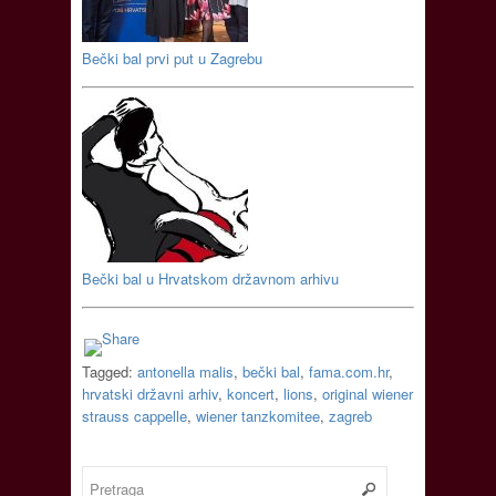
Bečki bal prvi put u Zagrebu
Bečki bal u Hrvatskom državnom arhivu
Tagged:
antonella malis
,
bečki bal
,
fama.com.hr
,
hrvatski državni arhiv
,
koncert
,
lions
,
original wiener
strauss cappelle
,
wiener tanzkomitee
,
zagreb