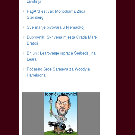
životinja
PagArtFestival: Monodrama Žlica
Steinberg
Sve manje pivovara u Njemačkoj
Dubrovnik: Skrivena mjesta Grada Mare
Bratoš
Brijuni: Learovanje ispraća Šerbedžijina
Leara
Počasno Srce Sarajeva za Woodyja
Harrelsona