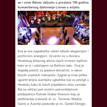
se i ovim Balom uključio u proslavu 100 godina
humanitarnog djelovanja Lionsa u svijetu.
Sve je ove zagrebačke večeri odisalo elegancijom i
pozitivnom energijom. Uzvanici su u dvoranu
Hrvatskog državnog arhiva ulazili crvenim tepihom
kako je to i uobičajeno na Bečkom balu. Ovaj je
događaj prestiž za gradove domaćine, a nakon
brojnih svjetskih metropola i Zagreb je imao prilike
ugostiti brojne austrijske uglednike koji su pristigli u
Hrvatsku kako bi slavili prijateljstvo dviju zemalja.
Bal se održao pod visokim pokroviteljstvom
predsjednice Kolinde Grabar Kitarović koju je
predstavljao izaslanik dr. sc. Tomislav Madžar.
Goste iz Austrije predvodio je mr. Gerald Ebinger,