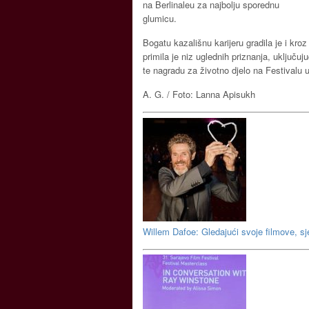
na Berlinaleu za najbolju sporednu
glumicu.
Bogatu kazališnu karijeru gradila je i kr
primila je niz uglednih priznanja, uključ
te nagradu za životno djelo na Festivalu
A. G. / Foto: Lanna Apisukh
Willem Dafoe: Gledajući svoje filmove, s