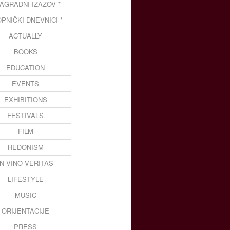
NAGRADNI IZAZOV *
OPNIČKI DNEVNICI *
ACTUALLY
BOOKS
EDUCATION
EVENTS
EXHIBITIONS
FESTIVALS
FILM
HEDONISM
IN VINO VERITAS
LIFESTYLE
MUSIC
ORIJENTACIJE
PRESS