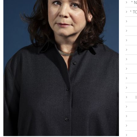
* 
* T