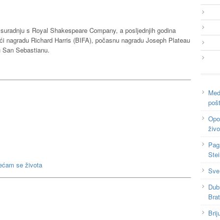
oz suradnju s Royal Shakespeare Company, a posljednjih godina
ujući nagradu Richard Harris (BIFA), počasnu nagradu Joseph Plateau
 u San Sebastianu.
Medi
poš
Opor
živo
Pag
Ste
jećam se života
Sve
Dub
Bra
Brij