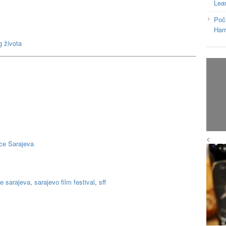
Lea
Poč
Har
g života
<
ce Sarajeva
e sarajeva
,
sarajevo film festival
,
sff