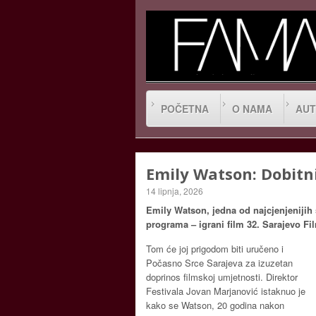
POČETNA
O NAMA
AUT
Emily Watson: Dobitn
14 lipnja, 2026
Emily Watson, jedna od najcjenjenijih 
programa – igrani film 32. Sarajevo Fil
Tom će joj prigodom biti uručeno i
Počasno Srce Sarajeva za izuzetan
doprinos filmskoj umjetnosti. Direktor
Festivala Jovan Marjanović istaknuo je
kako se Watson, 20 godina nakon