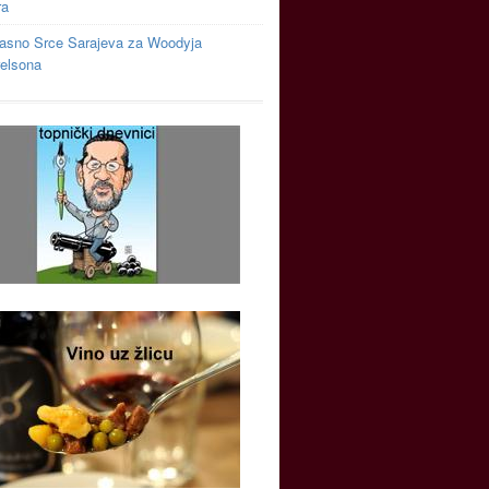
ra
asno Srce Sarajeva za Woodyja
relsona