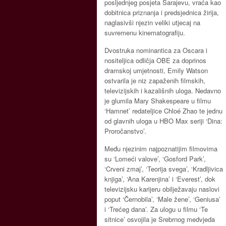
posljednjeg posjeta Sarajevu, vraća kao
dobitnica priznanja i predsjednica žirija,
naglasivši njezin veliki utjecaj na
suvremenu kinematografiju.
Dvostruka nominantica za Oscara i
nositeljica odličja OBE za doprinos
dramskoj umjetnosti, Emily Watson
ostvarila je niz zapaženih filmskih,
televizijskih i kazališnih uloga. Nedavno
je glumila Mary Shakespeare u filmu
‘Hamnet’ redateljice Chloé Zhao te jednu
od glavnih uloga u HBO Max seriji ‘Dina:
Proročanstvo’.
Među njezinim najpoznatijim filmovima
su ‘Lomeći valove’, ‘Gosford Park’,
‘Crveni zmaj’, ‘Teorija svega’, ‘Kradljivica
knjiga’, ‘Ana Karenjina’ i ‘Everest’, dok
televizijsku karijeru obilježavaju naslovi
poput ‘Černobila’, ‘Male žene’, ‘Geniusa’
i ‘Trećeg dana’. Za ulogu u filmu ‘Te
sitnice’ osvojila je Srebrnog medvjeda