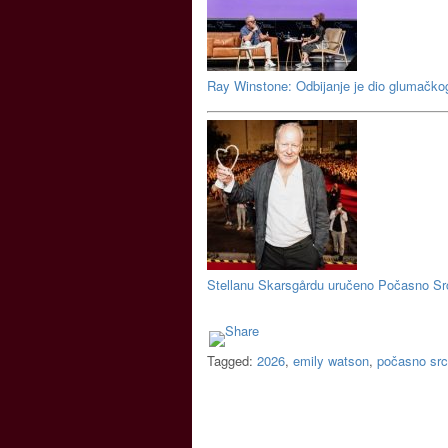
Ray Winstone: Odbijanje je dio glumačko
Stellanu Skarsgårdu uručeno Počasno Sr
Tagged:
2026
,
emily watson
,
počasno src