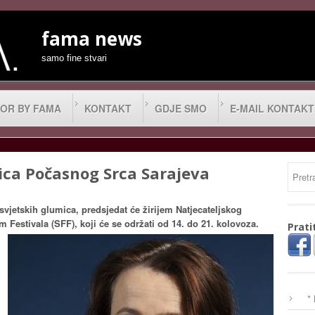
fama news
samo fine stvari
OR BY FAMA
KONTAKT
GDJE SMO
E-MAIL KONTAKT
ica Počasnog Srca Sarajeva
svjetskih glumica, predsjedat će žirijem Natjecateljskog
m Festivala (SFF), koji će se održati od 14. do 21. kolovoza.
Prati
*