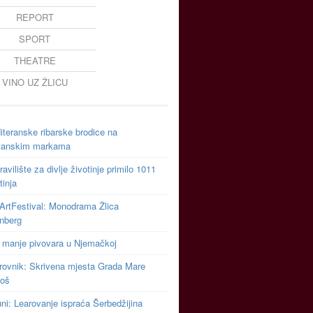
REPORT
SPORT
THEATRE
VINO UZ ŽLICU
teranske ribarske brodice na
tanskim markama
avilište za divlje životinje primilo 1011
tinja
ArtFestival: Monodrama Žlica
inberg
 manje pivovara u Njemačkoj
rovnik: Skrivena mjesta Grada Mare
toš
uni: Learovanje ispraća Šerbedžijina