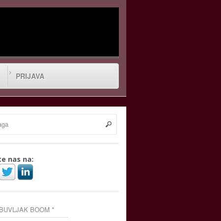
PRIJAVA
te nas na:
 BUVLJAK BOOM *