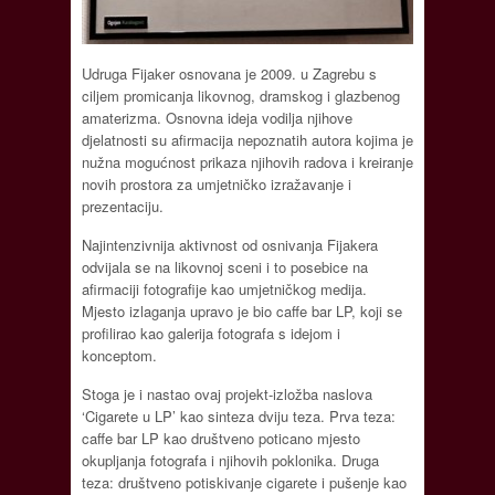
Udruga Fijaker osnovana je 2009. u Zagrebu s
ciljem promicanja likovnog, dramskog i glazbenog
amaterizma. Osnovna ideja vodilja njihove
djelatnosti su afirmacija nepoznatih autora kojima je
nužna mogućnost prikaza njihovih radova i kreiranje
novih prostora za umjetničko izražavanje i
prezentaciju.
Najintenzivnija aktivnost od osnivanja Fijakera
odvijala se na likovnoj sceni i to posebice na
afirmaciji fotografije kao umjetničkog medija.
Mjesto izlaganja upravo je bio caffe bar LP, koji se
profilirao kao galerija fotografa s idejom i
konceptom.
Stoga je i nastao ovaj projekt-izložba naslova
‘Cigarete u LP’ kao sinteza dviju teza. Prva teza:
caffe bar LP kao društveno poticano mjesto
okupljanja fotografa i njihovih poklonika. Druga
teza: društveno potiskivanje cigarete i pušenje kao