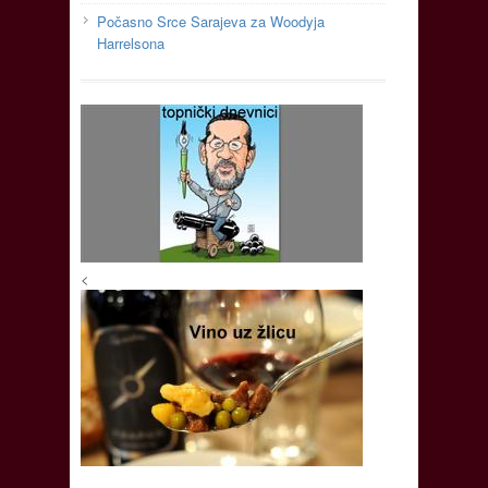
Počasno Srce Sarajeva za Woodyja
Harrelsona
<