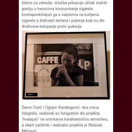
štetno za zdravlje. Izložba prikazuje užitak stalnih
gostiju u trenucima konzumiranje cigareta
kontrapunktirajući ga s natpisima na kutijama
cigareta o štetnosti duhana i pušenja koje su dio
društvene kampanje protiv pušenja.
Davor Curić i Ognjen Karabegović, dva vrsna
fotografa, realizirali su fotografski dio projekta
‘hvatajući’ na snimkama karakterističnu atmosferu,
a idejni začetnik i realizator projekta je Rolando
Nikčević.