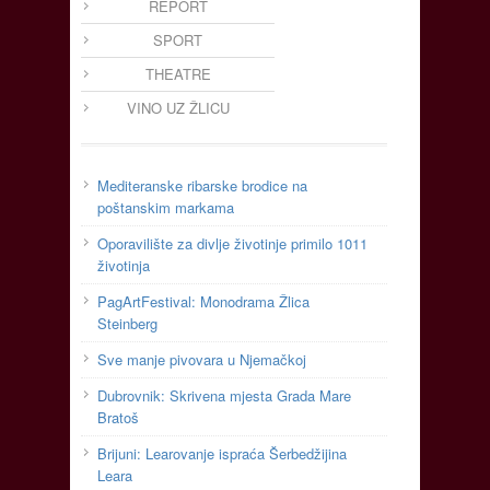
REPORT
SPORT
THEATRE
VINO UZ ŽLICU
Mediteranske ribarske brodice na
poštanskim markama
Oporavilište za divlje životinje primilo 1011
životinja
PagArtFestival: Monodrama Žlica
Steinberg
Sve manje pivovara u Njemačkoj
Dubrovnik: Skrivena mjesta Grada Mare
Bratoš
Brijuni: Learovanje ispraća Šerbedžijina
Leara