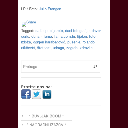
LP / Foto:
Julio Frangen
Tagged:
caffe lp
,
cigarete
,
dani fotografije
,
davor
curić
,
duhan
,
fama
,
fama.com.hr
,
fijaker
,
foto
,
izloža
,
ognjen karabegović
,
pušenje
,
rolando
nikčević
,
štetnost
,
udruga
,
zagreb
,
zdravlje
Pratite nas na:
* BUVLJAK BOOM *
* NAGRADNI IZAZOV *