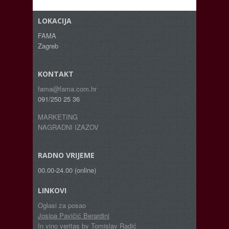
LOKACIJA
FAMA
Zagreb
KONTAKT
fama@fama.com.hr
091/250 25 36
MARKETING
NAGRADNI IZAZOV
RADNO VRIJEME
00.00-24.00 (online)
LINKOVI
Oglasi za posao
Josipa Pavičić Berardini
In vino veritas by Tomislav Radić