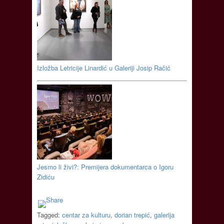
Izložba Letricije Linardić u Galeriji Josip Račić
Jesmo li živi?: Premijera dokumentarca o Igoru
Zidiću
Tagged:
centar za kulturu
,
dorian trepić
,
galerija