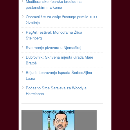
Mediteranske ribarske brodice na
poštanskim markama
Oporavilište za divlje životinje primilo 1011
životinja
PagArtFestival: Monodrama Žlica
Steinberg
Sve manje pivovara u Njemačkoj
Dubrovnik: Skrivena mjesta Grada Mare
Bratoš
Brijuni: Learovanje ispraća Šerbedžijina
Leara
Počasno Srce Sarajeva za Woodyja
Harrelsona