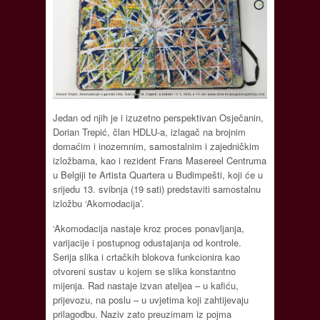
Jedan od njih je i izuzetno perspektivan Osječanin,
Dorian Trepić, član HDLU-a, izlagač na brojnim
domaćim i inozemnim, samostalnim i zajedničkim
izložbama, kao i rezident Frans Masereel Centruma
u Belgiji te Artista Quartera u Budimpešti, koji će u
srijedu 13. svibnja (19 sati) predstaviti samostalnu
izložbu ‘Akomodacija’.
‘Akomodacija nastaje kroz proces ponavljanja,
varijacije i postupnog odustajanja od kontrole.
Serija slika i crtačkih blokova funkcionira kao
otvoreni sustav u kojem se slika konstantno
mijenja. Rad nastaje izvan ateljea – u kafiću,
prijevozu, na poslu – u uvjetima koji zahtijevaju
prilagodbu. Naziv zato preuzimam iz pojma