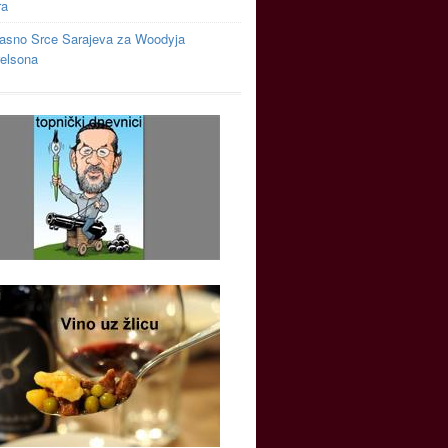
ra
asno Srce Sarajeva za Woodyja
relsona