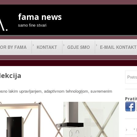
fama news
samo fine stvari
OR BY FAMA
KONTAKT
GDJE SMO
E-MAIL KONTAKT
lekcija
desno lakim upravljanjem, adaptivnom tehnologijom, suvremenim
Prati
*