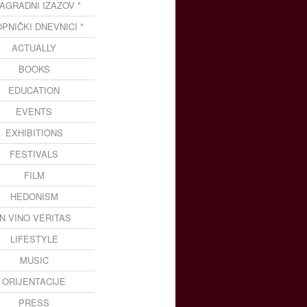
NAGRADNI IZAZOV *
OPNIČKI DNEVNICI *
ACTUALLY
BOOKS
EDUCATION
EVENTS
EXHIBITIONS
FESTIVALS
FILM
HEDONISM
IN VINO VERITAS
LIFESTYLE
MUSIC
ORIJENTACIJE
PRESS