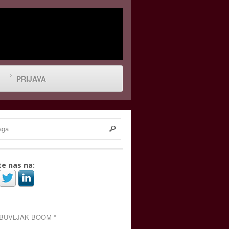
PRIJAVA
te nas na:
 BUVLJAK BOOM *