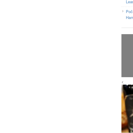
Lea
Poč
Har
<