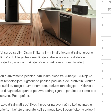
* 
* T
jivi su po svojim čistim linijama i minimalističkom dizajnu, uredno
city’ stil. Elegantna crna ili bijela staklena dorada djeluje u
 Zajedno, one nam pričaju priču o prekrasnoj, funkcionalnoj
ljučuje suvremene pećnice, vrhunske ploče za kuhanje i kuhinjske
m tehnologijom, ugradbene perilice posuđa s dekorativnim vratima
ce i sušilicu rublja s pametnom senzorskom tehnologijom. Kolekcija
ne dizajnerske aparate po izvanrednoj cijeni – jer plaćate samo ono
ostavno. Pristupačno.
ele dizajnirati svoj životni prostor na svoj način; koji uzimaju u
 prioritet; koji žele aparate koji se mogu lako i besprijekorno uklopiti