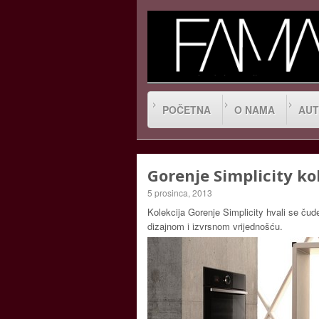
POČETNA
O NAMA
AUT
Gorenje Simplicity ko
5 prosinca, 2013
Kolekcija Gorenje Simplicity hvali se ču
dizajnom i izvrsnom vrijednošću.