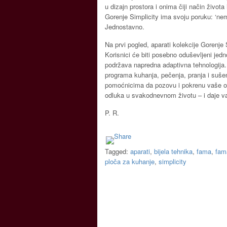
u dizajn prostora i onima čiji način život
Gorenje Simplicity ima svoju poruku: ‘nem
Jednostavno.
Na prvi pogled, aparati kolekcije Gorenje 
Korisnici će biti posebno oduševljeni j
podržava napredna adaptivna tehnologija.
programa kuhanja, pečenja, pranja i sušen
pomoćnicima da pozovu i pokrenu vaše om
odluka u svakodnevnom životu – i daje va
P. R.
Tagged:
aparati
,
bijela tehnika
,
fama
,
fam
ploča za kuhanje
,
simplicity