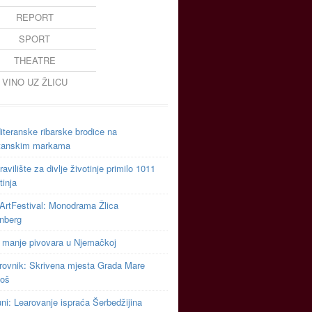
REPORT
SPORT
THEATRE
VINO UZ ŽLICU
teranske ribarske brodice na
tanskim markama
avilište za divlje životinje primilo 1011
tinja
ArtFestival: Monodrama Žlica
inberg
 manje pivovara u Njemačkoj
rovnik: Skrivena mjesta Grada Mare
toš
uni: Learovanje ispraća Šerbedžijina