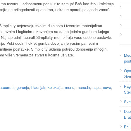
a ima izvornu, jednostavnu poruku: to sam ja! Baš kao što i kolekcija
ojte se prilagođavati aparatima, neka se aparati prilagode vama’.
Simplicity uvjeravaju svojim dizajnom i izvornim materijalima.
ednostavnim i logičnim rukovanjem sa samo jednim gumbom kojega
 Najnapredniji aparati Simplicity memoriraju vaše osobne postavke
ja. Puki dodir ili okret gumba dovoljan je vašim pametnim
iljene postavke. Simplicity uklanja potrebu donošenja mnogih
m više vremena za stvari u kojima uživate.
Medi
poš
Opor
živo
Pag
a.com.hr
,
gorenje
,
hladnjak
,
kolekcija
,
menu
,
menu.hr
,
napa
,
nova
,
Ste
Sve
Dub
Bra
Brij