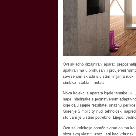
Ovi skladno dizajnirani aparati prepoznatl
upakiranima u prokušani i provjereni ‘simpli
savršenom skladu s čistim linijama ručki.
simbiozi stakla i metala.
Nova kolekcija aparata bijele tehnike uk
nape, hladnjake s jedinstvenom adaptivno
koje daju sjajne rezultate, snažnu perili
Gorenje Simplicity nudi tehnološki napred
što vam je uistinu potrebno. Lijepo. Jedn
Ova se kolekcija obraća svima onima koji ž
obzir svoj vlastiti izraz i stil kao vrhunski