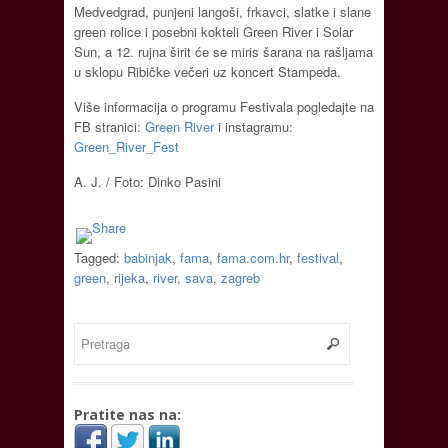
Medvedgrad, punjeni langoši, frkavci, slatke i slane
green rolice i posebni kokteli Green River i Solar
Sun, a 12. rujna širit će se miris šarana na rašljama
u sklopu Ribičke večeri uz koncert Stampeda.
Više informacija o programu Festivala pogledajte na
FB stranici:
Green River
i instagramu:
Green_River_Fest
A. J. / Foto: Dinko Pasini
Tagged:
babinjak
,
fama
,
fama.com.hr
,
festival
,
green
,
rijeka
,
river
,
sava
,
zagreb
Pratite nas na: