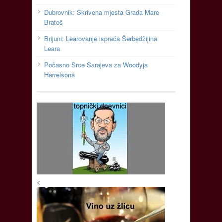
Dubrovnik: Skrivena mjesta Grada Mare
Bratoš
Brijuni: Learovanje ispraća Šerbedžijina
Leara
Počasno Srce Sarajeva za Woodyja
Harrelsona
<