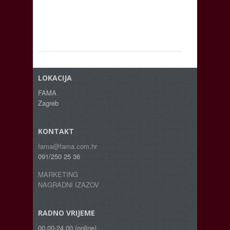
LOKACIJA
FAMA
Zagreb
KONTAKT
fama@fama.com.hr
091/250 25 36
MARKETING
NAGRADNI IZAZOV
RADNO VRIJEME
00.00-24.00 (online)