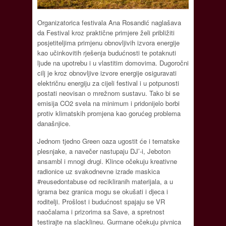
Organizatorica festivala Ana Rosandić naglašava
da Festival kroz praktične primjere želi približiti
posjetiteljima primjenu obnovljivih izvora energije
kao učinkovitih rješenja budućnosti te potaknuti
ljude na upotrebu i u vlastitim domovima. Dugoročni
cilj je kroz obnovljive izvore energije osiguravati
električnu energiju za cijeli festival i u potpunosti
postati neovisan o mrežnom sustavu. Tako bi se
emisija CO2 svela na minimum i pridonijelo borbi
protiv klimatskih promjena kao gorućeg problema
današnjice.
Jednom tjedno Green oaza ugostit će i tematske
plesnjake, a navečer nastupaju DJ’-i, Jeboton
ansambl i mnogi drugi. Klince očekuju kreativne
radionice uz svakodnevne izrade maskica
#reusedontabuse od recikliranih materijala, a u
igrama bez granica mogu se okušati i djeca i
roditelji. Prošlost i budućnost spajaju se VR
naočalama i prizorima sa Save, a spretnost
testirajte na slacklineu. Gurmane očekuju pivnica