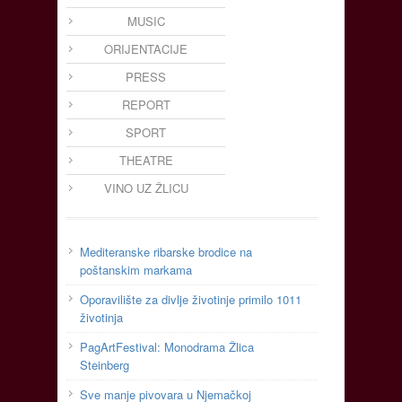
MUSIC
ORIJENTACIJE
PRESS
REPORT
SPORT
THEATRE
VINO UZ ŽLICU
Mediteranske ribarske brodice na
poštanskim markama
Oporavilište za divlje životinje primilo 1011
životinja
PagArtFestival: Monodrama Žlica
Steinberg
Sve manje pivovara u Njemačkoj