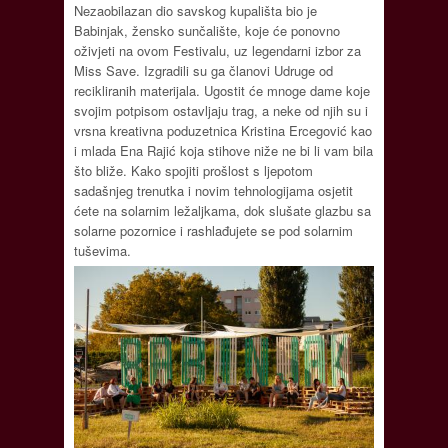
Nezaobilazan dio savskog kupališta bio je
Babinjak, žensko sunčalište, koje će ponovno
oživjeti na ovom Festivalu, uz legendarni izbor za
Miss Save. Izgradili su ga članovi Udruge od
recikliranih materijala. Ugostit će mnoge dame koje
svojim potpisom ostavljaju trag, a neke od njih su i
vrsna kreativna poduzetnica Kristina Ercegović kao
i mlada Ena Rajić koja stihove niže ne bi li vam bila
što bliže. Kako spojiti prošlost s ljepotom
sadašnjeg trenutka i novim tehnologijama osjetit
ćete na solarnim ležaljkama, dok slušate glazbu sa
solarne pozornice i rashlađujete se pod solarnim
tuševima.