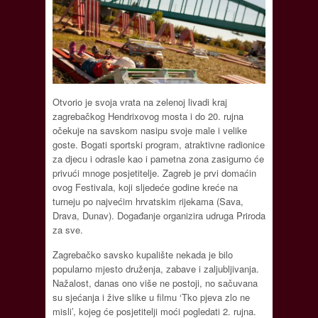
Otvorio je svoja vrata na zelenoj livadi kraj
zagrebačkog Hendrixovog mosta i do 20. rujna
očekuje na savskom nasipu svoje male i velike
goste. Bogati sportski program, atraktivne radionice
za djecu i odrasle kao i pametna zona zasigurno će
privući mnoge posjetitelje. Zagreb je prvi domaćin
ovog Festivala, koji sljedeće godine kreće na
turneju po najvećim hrvatskim rijekama (Sava,
Drava, Dunav). Događanje organizira udruga Priroda
za sve.
Zagrebačko savsko kupalište nekada je bilo
popularno mjesto druženja, zabave i zaljubljivanja.
Nažalost, danas ono više ne postoji, no sačuvana
su sjećanja i žive slike u filmu ‘Tko pjeva zlo ne
misli’, kojeg će posjetitelji moći pogledati 2. rujna.