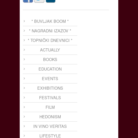
* BUVLJAK BOOM *
* NAGRADNI IZAZOV *
* TOPNIČKI DNEVNICI *
ACTUALLY
BOOKS
EDUCATION
EVENTS
EXHIBITIONS
FESTIVALS
FILM
HEDONISM
IN VINO VERITAS
LIFESTYLE