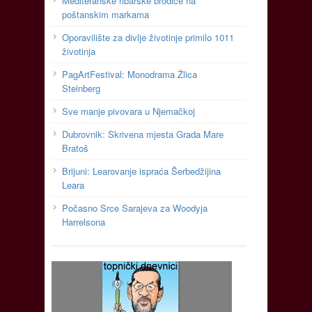
Mediteranske ribarske brodice na
poštanskim markama
Oporavilište za divlje životinje primilo 1011
životinja
PagArtFestival: Monodrama Žlica
Steinberg
Sve manje pivovara u Njemačkoj
Dubrovnik: Skrivena mjesta Grada Mare
Bratoš
Brijuni: Learovanje ispraća Šerbedžijina
Leara
Počasno Srce Sarajeva za Woodyja
Harrelsona