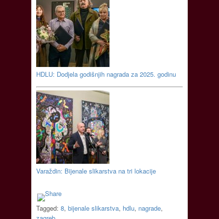
HDLU: Dodjela godišnjih nagrada za 2025. godinu
Varaždin: Bijenale slikarstva na tri lokacije
Tagged:
8
,
bijenale slikarstva
,
hdlu
,
nagrade
,
zagreb