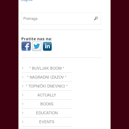
Pratite nas na:
* BUVLJAK BOOM *
* NAGRADNI IZAZOV *
* TOPNIČKI DNEVNICI *
ACTUALLY
BOOKS
EDUCATION
EVENTS