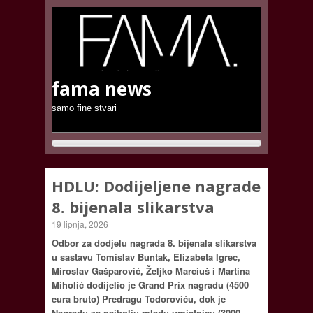
fama news
samo fine stvari
HDLU: Dodijeljene nagrade
8. bijenala slikarstva
19 lipnja, 2026
Odbor za dodjelu nagrada 8. bijenala slikarstva
u sastavu Tomislav Buntak, Elizabeta Igrec,
Miroslav Gašparović, Željko Marciuš i Martina
Miholić dodijelio je Grand Prix nagradu (4500
eura bruto) Predragu Todoroviću, dok je
Nagradu za najbolju mladu umjetnicu (3000