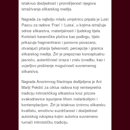
istaknuo dosljednost i promišljenost njegova
istraživanja slikarskog medija.
Nagrada za najbolju mladu umjetnicu pripala je Luisi
Pascu za radove ‘Fran’ i ‘Luisa’, u kojima istražuje
odnos slikarstva, materijalnosti i ljudskog tijela.
Koristeći keramičke pločice kao podlogu, tijelo
prikazuje fragmentirano i ponovno povezano,
otvarajući pitanja tjelesnosti, percepcije i granica
slikarskog medija. Žiri je prepoznao konceptualnu
jasnoću, autentičnost izraza i zrelu izvedbu, kao i
uvjerljivo proširenje mogućnosti suvremenog
slikarstva.
Nagrada Anonimnog filantropa dodijeljena je Ani
Mariji Pekšić za ciklus radova koji reinterpretira
tradiciju intimističkog slikarstva kroz prizore
svakodnevice ispunjene tihom melankolijom i
kontemplacijom. Žiri je istaknuo iznimnu slikarsku
kvalitetu, emotivnu suzdržanost i dosljednost
autorskog rukopisa kojim autorica suvremeno
tumači intimističku tradiciju.