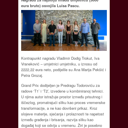
eura bruto) osvojila Luisa Pascu.
Kontrapunkt nagradu Vladimir Dodig Trokut, Iva
Vraneković – umjetnici umjetniku, u iznosu od
2222,22 eura neto, podijelile su Ana Marija Pekšić i
Petra Grozaj.
Grand Prix dodijeljen je Predragu Todoroviću za
radove ‘T1’ i ‘T2’, izvedene u kombiniranoj tehnici.
U njima autor istražuje prostor između prisutnog i
iščezlog, promatrajući sliku kao proces vremenske
transformacije, a ne kao dovršeni prikaz. Kroz
slojeve materije, sjećanja i prolaznosti te napetost
između građenja i brisanja, razvija sliku kao
događaj koji se odvija u vremenu. Žiri je posebno