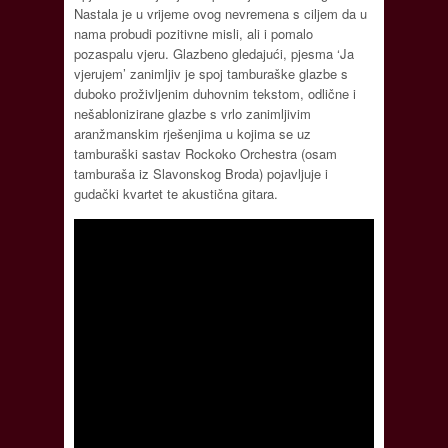
Nastala je u vrijeme ovog nevremena s ciljem da u
nama probudi pozitivne misli, ali i pomalo
pozaspalu vjeru. Glazbeno gledajući, pjesma ‘Ja
vjerujem’ zanimljiv je spoj tamburaške glazbe s
duboko proživljenim duhovnim tekstom, odlične i
nešablonizirane glazbe s vrlo zanimljivim
aranžmanskim rješenjima u kojima se uz
tamburaški sastav Rockoko Orchestra (osam
tamburaša iz Slavonskog Broda) pojavljuje i
gudački kvartet te akustična gitara.