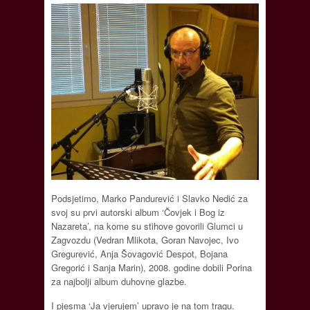
Podsjetimo, Marko Pandurević i Slavko Nedić za
svoj su prvi autorski album ‘Čovjek i Bog iz
Nazareta’, na kome su stihove govorili Glumci u
Zagvozdu (Vedran Mlikota, Goran Navojec, Ivo
Gregurević, Anja Šovagović Despot, Bojana
Gregorić i Sanja Marin), 2008. godine dobili Porina
za najbolji album duhovne glazbe.
I pjesma ‘Ja vjerujem’ upravo je na tom tragu.