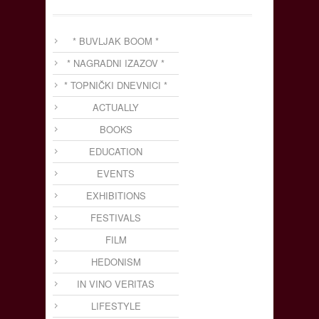
* BUVLJAK BOOM *
* NAGRADNI IZAZOV *
* TOPNIČKI DNEVNICI *
ACTUALLY
BOOKS
EDUCATION
EVENTS
EXHIBITIONS
FESTIVALS
FILM
HEDONISM
IN VINO VERITAS
LIFESTYLE