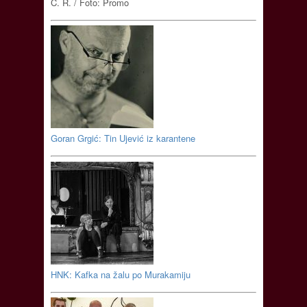
C. R. / Foto: Promo
Goran Grgić: Tin Ujević iz karantene
HNK: Kafka na žalu po Murakamiju