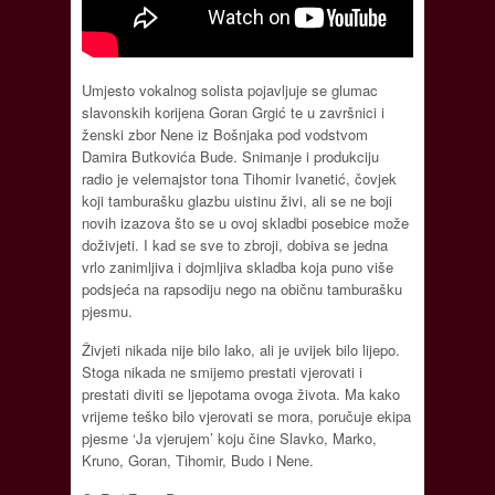
Umjesto vokalnog solista pojavljuje se glumac
slavonskih korijena Goran Grgić te u završnici i
ženski zbor Nene iz Bošnjaka pod vodstvom
Damira Butkovića Bude. Snimanje i produkciju
radio je velemajstor tona Tihomir Ivanetić, čovjek
koji tamburašku glazbu uistinu živi, ali se ne boji
novih izazova što se u ovoj skladbi posebice može
doživjeti. I kad se sve to zbroji, dobiva se jedna
vrlo zanimljiva i dojmljiva skladba koja puno više
podsjeća na rapsodiju nego na običnu tamburašku
pjesmu.
Živjeti nikada nije bilo lako, ali je uvijek bilo lijepo.
Stoga nikada ne smijemo prestati vjerovati i
prestati diviti se ljepotama ovoga života. Ma kako
vrijeme teško bilo vjerovati se mora, poručuje ekipa
pjesme ‘Ja vjerujem’ koju čine Slavko, Marko,
Kruno, Goran, Tihomir, Budo i Nene.