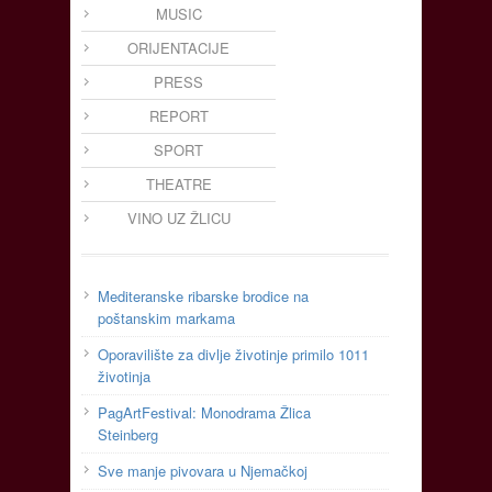
MUSIC
ORIJENTACIJE
PRESS
REPORT
SPORT
THEATRE
VINO UZ ŽLICU
Mediteranske ribarske brodice na
poštanskim markama
Oporavilište za divlje životinje primilo 1011
životinja
PagArtFestival: Monodrama Žlica
Steinberg
Sve manje pivovara u Njemačkoj