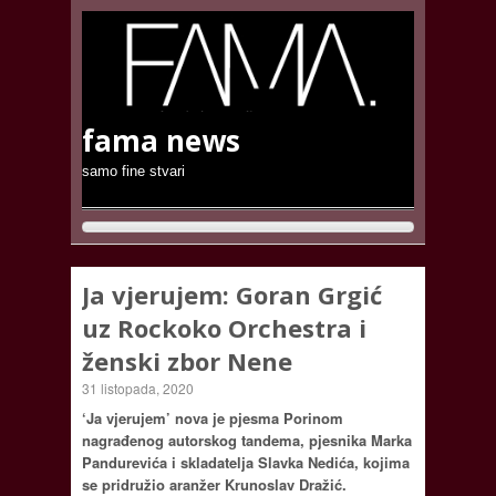
fama news
samo fine stvari
Ja vjerujem: Goran Grgić
uz Rockoko Orchestra i
ženski zbor Nene
31 listopada, 2020
‘Ja vjerujem’ nova je pjesma Porinom
nagrađenog autorskog tandema, pjesnika Marka
Pandurevića i skladatelja Slavka Nedića, kojima
se pridružio aranžer Krunoslav Dražić.