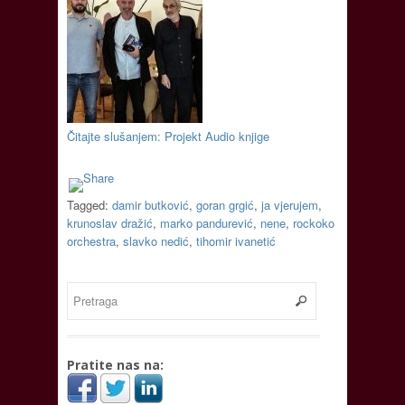
Čitajte slušanjem: Projekt Audio knjige
Tagged:
damir butković
,
goran grgić
,
ja vjerujem
,
krunoslav dražić
,
marko pandurević
,
nene
,
rockoko
orchestra
,
slavko nedić
,
tihomir ivanetić
Pratite nas na: