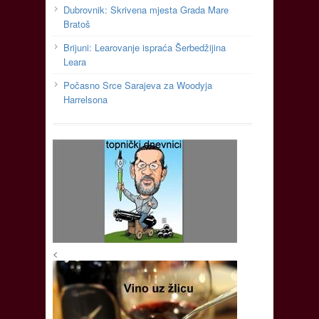
Dubrovnik: Skrivena mjesta Grada Mare
Bratoš
Brijuni: Learovanje ispraća Šerbedžijina
Leara
Počasno Srce Sarajeva za Woodyja
Harrelsona
<