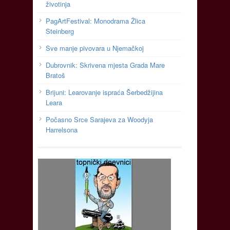
životinja
PagArtFestival: Monodrama Žlica
Steinberg
Sve manje pivovara u Njemačkoj
Dubrovnik: Skrivena mjesta Grada Mare
Bratoš
Brijuni: Learovanje ispraća Šerbedžijina
Leara
Počasno Srce Sarajeva za Woodyja
Harrelsona