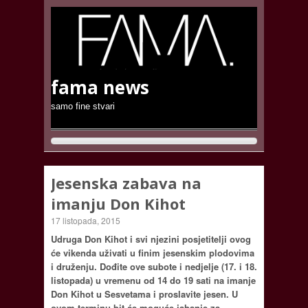
fama news
samo fine stvari
Jesenska zabava na
imanju Don Kihot
17 listopada, 2015
Udruga Don Kihot i svi njezini posjetitelji ovog
će vikenda uživati u finim jesenskim plodovima
i druženju. Dođite ove subote i nedjelje (17. i 18.
listopada) u vremenu od 14 do 19 sati na imanje
Don Kihot u Sesvetama i proslavite jesen. U
ovom terminu bit će moguće jahanje za