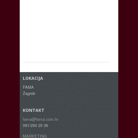
LOKACIJA
FAMA
Zagreb
KONTAKT
fama@fama.com.hr
091/250 25 36
MARKETING