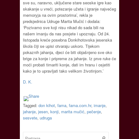
sve su, naravno, uključene stare seoske igre kao
skakanje u vreći, potezanje užeta i igranje najvećeg
memoryja na ovim prostorima’, rekla je
predsjednica Udruge Marita Mučić i dodala:
‘Pozivamo sve koji nisu nikad do sada bili na
našem imanju da nas posjete i upoznaju. Od 24.
listopada kreće posebna Donkihotovska jesenska
škola čiji se upisi otvaraju uskoro. Tijekom
pokaznih jahanja, djeci će biti objašnjeno sve oko
brige za konje i pripreme za jahanje. Iz prve ruke će
moći probati timariti konje, dati im hranu i osjetiti
kako je to upravljati tako velikom životinjom.’
D. K.
Tagged:
don kihot
,
fama
,
fama.com.hr
,
imanje
,
jahanje
,
jesen
,
konji
,
marita mučić
,
pečenje
,
sesvete
,
udruga