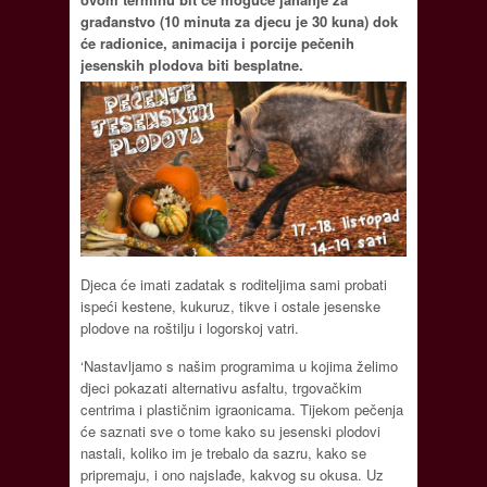
građanstvo (10 minuta za djecu je 30 kuna) dok
će radionice, animacija i porcije pečenih
jesenskih plodova biti besplatne.
Djeca će imati zadatak s roditeljima sami probati
ispeći kestene, kukuruz, tikve i ostale jesenske
plodove na roštilju i logorskoj vatri.
‘Nastavljamo s našim programima u kojima želimo
djeci pokazati alternativu asfaltu, trgovačkim
centrima i plastičnim igraonicama. Tijekom pečenja
će saznati sve o tome kako su jesenski plodovi
nastali, koliko im je trebalo da sazru, kako se
pripremaju, i ono najslađe, kakvog su okusa. Uz