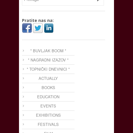
Pratite nas na:
* BUVLJAK BOOM *
* NAGRADNI IZAZOV *
* TOPNIČKI DNEVNICI *
ACTUALLY
BOOKS
EDUCATION
EVENTS
EXHIBITIONS
FESTIVALS