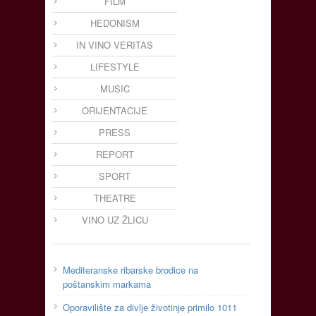
FILM
HEDONISM
IN VINO VERITAS
LIFESTYLE
MUSIC
ORIJENTACIJE
PRESS
REPORT
SPORT
THEATRE
VINO UZ ŽLICU
Mediteranske ribarske brodice na
poštanskim markama
Oporavilište za divlje životinje primilo 1011