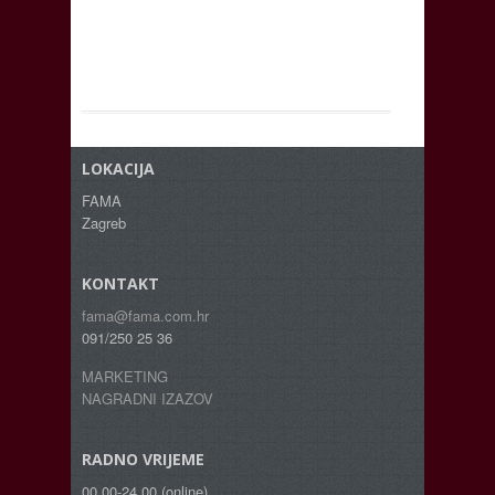
LOKACIJA
FAMA
Zagreb
KONTAKT
fama@fama.com.hr
091/250 25 36
MARKETING
NAGRADNI IZAZOV
RADNO VRIJEME
00.00-24.00 (online)