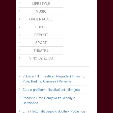
LIFESTYLE
MUSIC
ORIJENTACIJE
PRESS
REPORT
SPORT
THEATRE
VINO UZ ŽLICU
Vukovar Film Festival: Nagrađeni filmovi iz
Pule, Berlina, Cannesa i Venecije
Cure s greškom: Najotkačeniji film ljeta
Počasno Srce Sarajeva za Woodyja
Harrelsona
Emir Hadžihafizbegović dobitnik Počasnog