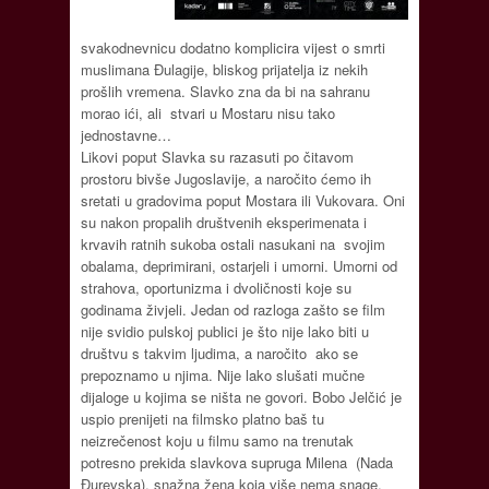
svakodnevnicu dodatno komplicira vijest o smrti
muslimana Đulagije, bliskog prijatelja iz nekih
prošlih vremena. Slavko zna da bi na sahranu
morao ići, ali stvari u Mostaru nisu tako
jednostavne…
Likovi poput Slavka su razasuti po čitavom
prostoru bivše Jugoslavije, a naročito ćemo ih
sretati u gradovima poput Mostara ili Vukovara. Oni
su nakon propalih društvenih eksperimenata i
krvavih ratnih sukoba ostali nasukani na svojim
obalama, deprimirani, ostarjeli i umorni. Umorni od
strahova, oportunizma i dvoličnosti koje su
godinama živjeli. Jedan od razloga zašto se film
nije svidio pulskoj publici je što nije lako biti u
društvu s takvim ljudima, a naročito ako se
prepoznamo u njima. Nije lako slušati mučne
dijaloge u kojima se ništa ne govori. Bobo Jelčić je
uspio prenijeti na filmsko platno baš tu
neizrečenost koju u filmu samo na trenutak
potresno prekida slavkova supruga Milena (Nada
Đurevska), snažna žena koja više nema snage.