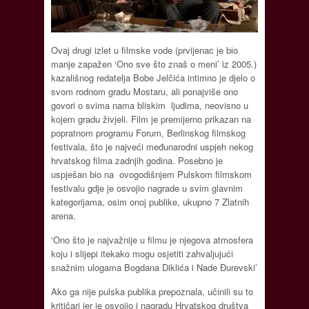
Ovaj drugi izlet u filmske vode (prvijenac je bio
manje zapažen ‘Ono sve što znaš o meni’ iz 2005.)
kazališnog redatelja Bobe Jelčića intimno je djelo o
svom rodnom gradu Mostaru, ali ponajviše ono
govori o svima nama bliskim ljudima, neovisno u
kojem gradu živjeli. Film je premijerno prikazan na
popratnom programu Forum, Berlinskog filmskog
festivala, što je najveći međunarodni uspjeh nekog
hrvatskog filma zadnjih godina. Posebno je
uspješan bio na ovogodišnjem Pulskom filmskom
festivalu gdje je osvojio nagrade u svim glavnim
kategorijama, osim onoj publike, ukupno 7 Zlatnih
arena.
‘Ono što je najvažnije u filmu je njegova atmosfera
koju i slijepi itekako mogu osjetiti zahvaljujući
snažnim ulogama Bogdana Diklića i Nade Đurevski’
Ako ga nije pulska publika prepoznala, učinili su to
kritičari jer je osvojio i nagradu Hrvatskog društva