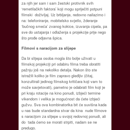
za njih jer sam i sam žestoki protivnik svih
‘remetilačkih faktora’ koji mogu spriječiti potpuni
filmski doživljaj. Uz brbljanje, redovno nailazimo i
na: telefoniranje, mobitelsko svjetlo, žderanje
‘bučnog smeća’ zvanog kokice, izuvanja cipela, pa
sve do ustajanja i odlaženja s projekcije prije nego
što prođe odjavna špica.
Filmovi s naracijom za slijepe
Da bi slijepa osoba mogla što bolje uživati u
filmskoj projekciji pri odabiru filma treba obratiti
pažnju još na nekoliko detalja. Nakon što ste
istražili koliko je film zapravo gledljiv (čitaj,
konzultirali jedinog filmskog kritičara koji vam to
može savjetovati), pametno je odabrati film koji je
pri kraju rotacije na kino ponudi, izbjeći termine
vikendom i velika je mogućnost da ćete izbjeći
gužvu. Sva ova kombinatorika bit će suvišna kada
u nas bude standardna stvar da kina nude filmove
s naracijom za slijepe u svojoj redovnoj ponudi, ali
do tada ćemo se morati strpiti, nadam se ne
predugo.