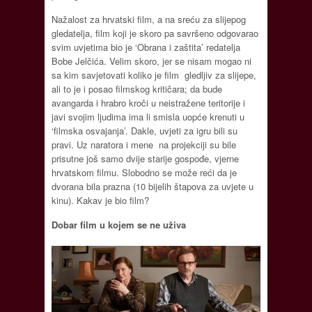
Nažalost za hrvatski film, a na sreću za slijepog
gledatelja, film koji je skoro pa savršeno odgovarao
svim uvjetima bio je ‘Obrana i zaštita’ redatelja
Bobe Jelčića. Velim skoro, jer se nisam mogao ni
sa kim savjetovati koliko je film gledljiv za slijepe,
ali to je i posao filmskog kritičara; da bude
avangarda i hrabro kroči u neistražene teritorije i
javi svojim ljudima ima li smisla uopće krenuti u
‘filmska osvajanja’. Dakle, uvjeti za igru bili su
pravi. Uz naratora i mene na projekciji su bile
prisutne još samo dvije starije gospođe, vjerne
hrvatskom filmu. Slobodno se može reći da je
dvorana bila prazna (10 bijelih štapova za uvjete u
kinu). Kakav je bio film?
Dobar film u kojem se ne uživa