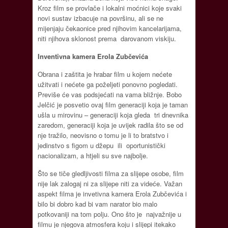
Kroz film se provlače i lokalni moćnici koje svaki
novi sustav izbacuje na površinu, ali se ne
mijenjaju čekaonice pred njihovim kancelarijama,
niti njihova sklonost prema darovanom viskiju.
Inventivna kamera Erola Zubčevića
Obrana i zaštita je hrabar film u kojem nećete
užitvati i nećete ga poželjeti ponovno pogledati.
Previše će vas podsjećati na vama bližnje. Bobo
Jelčić je posvetio ovaj film generaciji koja je taman
ušla u mirovinu – generaciji koja gleda tri dnevnika
zaredom, generaciji koja je uvijek radila što se od
nje tražilo, neovisno o tomu je li to bratstvo i
jedinstvo s figom u džepu ili oportunistički
nacionalizam, a htjeli su sve najbolje.
Što se tiče gledljivosti filma za slijepe osobe, film
nije lak zalogaj ni za slijepe niti za videće. Važan
aspekt filma je invetivna kamera Erola Zubčevića i
bilo bi dobro kad bi vam narator bio malo
potkovaniji na tom polju. Ono što je najvažnije u
filmu je njegova atmosfera koju i slijepi itekako