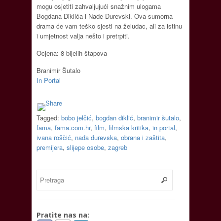
mogu osjetiti zahvaljujući snažnim ulogama
Bogdana Diklića i Nade Đurevski. Ova sumorna
drama će vam teško sjesti na želudac, ali za istinu
i umjetnost valja nešto i pretrpiti.
Ocjena: 8 bijelih štapova
Branimir Šutalo
In Portal
Tagged:
bobo jelčić
,
bogdan diklić
,
branimir šutalo
,
fama
,
fama.com.hr
,
film
,
filmska kritika
,
in portal
,
ivana roščić
,
nada đurevska
,
obrana i zaštita
,
premijera
,
slijepe osobe
,
zagreb
Pratite nas na: