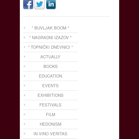
* BUVLJAK BOOM *
* NAGRADNI IZAZOV *
* TOPNIČKI DNEVNICI *
ACTUALLY
BOOKS
EDUCATION
EVENTS
EXHIBITIONS
FESTIVALS
FILM
HEDONISM
IN VINO VERITAS