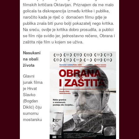
filmskih kritičara Oktavijan. Priznajem da me malo
golicala ta diskrepancija između kritike i publike,
naročito kada je riječ o domaćem filmu gdje je
publika znala biti puno bolji pokazatelj nego kritika.
Na sreću, ovdje je kritika dobro prosudila, a publici
se film nije svidio jer, jednostavno rečeno, Obrana i
zaštita nije film u kojem se uživa.
Nasukani
na obali
života
Glavni
junak filma
je Hrvat
Slavko
(Bogdan
Diklić) čiju
sumornu
mostarsku