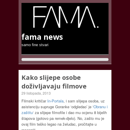
fama news
samo fine stvari
Kako slijepe osobe
doživljavaju filmove
29 listopada, 2013
Filmski kritičar
In-Portala
, i sam slijepa osoba, uz
asistenciju supruge Goranke ‘odgledao’ je ‘
Obranu i
zaštitu
‘ za slijepe filmofile i dao mu ocjenu 8 bijelih
štapova (gotovo pa remek-djelo). No, zašto mu je
ovaj film teško legao na želudac, pročitajte u
recenziji