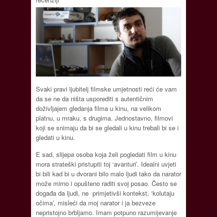
Svaki pravi ljubitelj filmske umjetnosti reći će vam
da se ne da ništa usporediti s autentičnim
doživljajem gledanja filma u kinu, na velikom
platnu, u mraku, s drugima. Jednostavno, filmovi
koji se snimaju da bi se gledali u kinu trebali bi se i
gledati u kinu.
E sad, slijepa osoba koja želi pogledati film u kinu
mora strateški pristupiti toj ‘avanturi’. Idealni uvjeti
bi bili kad bi u dvorani bilo malo ljudi tako da narator
može mirno i opušteno raditi svoj posao. Često se
događa da ljudi, ne primjetivši kontekst, ‘kolutaju
očima’, misleći da moj narator i ja bezveze
nepristojno brbljamo. Imam potpuno razumijevanje