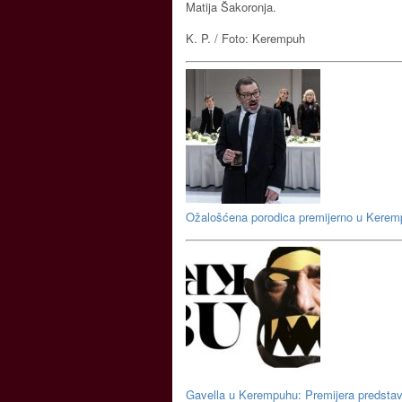
Matija Šakoronja.
K. P. / Foto: Kerempuh
Ožalošćena porodica premijerno u Kere
Gavella u Kerempuhu: Premijera predstav