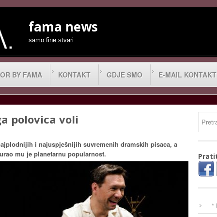
fama news
samo fine stvari
OR BY FAMA
KONTAKT
GDJE SMO
E-MAIL KONTAKT
 polovica voli
jplodnijih i najuspješnijih suvremenih dramskih pisaca, a
urao mu je planetarnu popularnost.
Prati
*