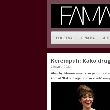
POČETNA
O NAMA
AUT
Kerempuh: Kako druga
7 travnja, 2023
Alan Ayckbourn smatra se jednim od na
komad ‘Kako druga polovica voli’ osig