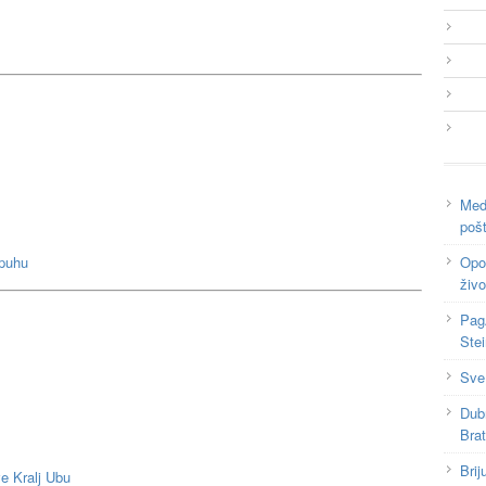
Medi
poš
mpuhu
Opor
živo
Pag
Ste
Sve
Dub
Bra
Brij
e Kralj Ubu