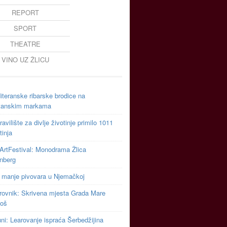
REPORT
SPORT
THEATRE
VINO UZ ŽLICU
teranske ribarske brodice na
tanskim markama
avilište za divlje životinje primilo 1011
tinja
ArtFestival: Monodrama Žlica
inberg
 manje pivovara u Njemačkoj
rovnik: Skrivena mjesta Grada Mare
toš
uni: Learovanje ispraća Šerbedžijina