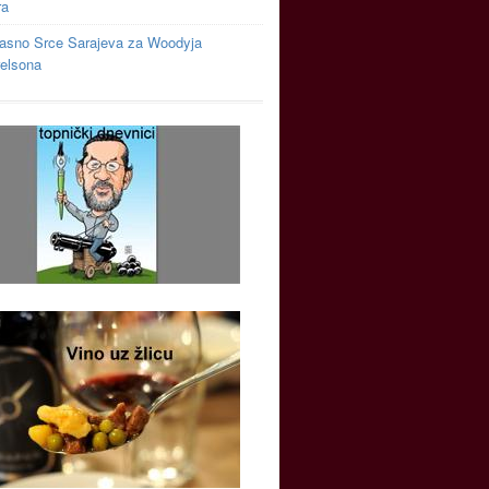
ra
asno Srce Sarajeva za Woodyja
relsona