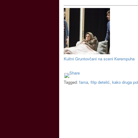
Kultni Gruntovčani na sceni Kerempuha
Tagged:
fama
,
filip detelić
,
kako druga pol