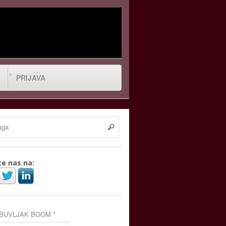
PRIJAVA
te nas na:
 BUVLJAK BOOM *