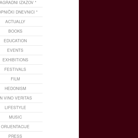
NAGRADNI IZAZOV *
OPNIČKI DNEVNICI *
ACTUALLY
BOOKS
EDUCATION
EVENTS
EXHIBITIONS
FESTIVALS
FILM
HEDONISM
IN VINO VERITAS
LIFESTYLE
MUSIC
ORIJENTACIJE
PRESS