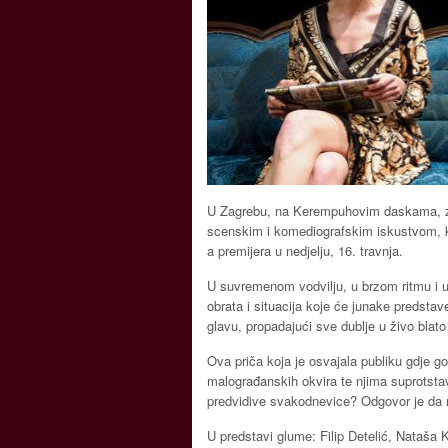
U Zagrebu, na Kerempuhovim daskama, zaži
scenskim i komediografskim iskustvom, koj
a premijera u nedjelju, 16. travnja.
U suvremenom vodvilju, u brzom ritmu i uz
obrata i situacija koje će junake predstav
glavu, propadajući sve dublje u živo blato
Ova priča koja je osvajala publiku gdje g
malograđanskih okvira te njima suprotstavlj
predvidive svakodnevice? Odgovor je da 
U predstavi glume: Filip Detelić, Nataša