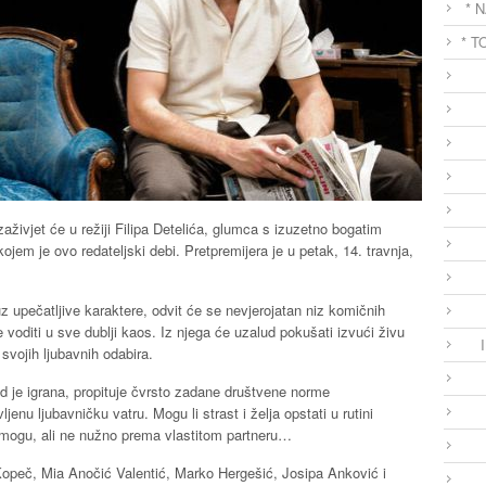
* 
* T
vjet će u režiji Filipa Detelića, glumca s izuzetno bogatim
em je ovo redateljski debi. Pretpremijera je u petak, 14. travnja,
 upečatljive karaktere, odvit će se nevjerojatan niz komičnih
e voditi u sve dublji kaos. Iz njega će uzalud pokušati izvući živu
 svojih ljubavnih odabira.
od je igrana, propituje čvrsto zadane društvene norme
enu ljubavničku vatru. Mogu li strast i želja opstati u rutini
mogu, ali ne nužno prema vlastitom partneru…
 Kopeč, Mia Anočić Valentić, Marko Hergešić, Josipa Anković i