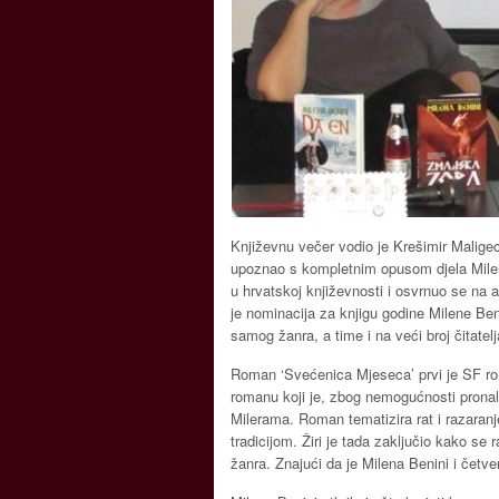
Književnu večer vodio je Krešimir Malige
upoznao s kompletnim opusom djela Milene 
u hrvatskoj književnosti i osvrnuo se na 
je nominacija za knjigu godine Milene Ben
samog žanra, a time i na veći broj čitatelj
Roman ‘Svećenica Mjeseca’ prvi je SF rom
romanu koji je, zbog nemogućnosti pronala
Milerama. Roman tematizira rat i razaranj
tradicijom. Žiri je tada zaključio kako se 
žanra. Znajući da je Milena Benini i četv