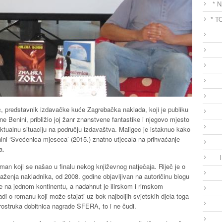
* 
* T
c, predstavnik izdavačke kuće Zagrebačka naklada, koji je publiku
Benini, približio joj žanr znanstvene fantastike i njegovo mjesto
aktualnu situaciju na području izdavaštva. Maligec je istaknuo kako
ini ‘Svećenica mjeseca’ (2015.) znatno utjecala na prihvaćanje
a.
an koji se našao u finalu nekog književnog natječaja. Riječ je o
ženja nakladnika, od 2008. godine objavljivan na autoričinu blogu
e na jednom kontinentu, a nadahnut je ilirskom i rimskom
radi o romanu koji može stajati uz bok najboljih svjetskih djela toga
erostruka dobitnica nagrade SFERA, to i ne čudi.