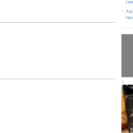
Lea
Poč
Har
<