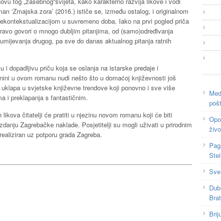
snovu tog „zasebnog“svijeta, kako karakterno razvija likove i vodi
an ‘Zmajska zora’ (2016.) ističe se, između ostalog, i originalnom
rekontekstualizacijom u suvremeno doba. Iako na prvi pogled priča
ravo govori o mnogo dubljim pitanjima, od (samo)određivanja
azumijevanja drugog, pa sve do danas aktualnog pitanja ratnih
ku i dopadljivu priču koja se oslanja na istarske predaje i
Benini u ovom romanu nudi nešto što u domaćoj književnosti još
i uklapa u svjetske književne trendove koji ponovno i sve više
Medi
a i preklapanja s fantastičnim.
poš
likova čitatelji će pratiti u njezinu novom romanu koji će biti
Opor
 izdanju Zagrebačke naklade. Posjetitelji su mogli uživati u prirodnim
živo
realiziran uz potporu grada Zagreba.
Pag
Ste
Sve
Dub
Bra
Brij