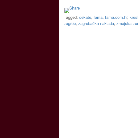
Tagged:
cekate
,
fama
,
fama.com.hr
,
kreš
zagreb
,
zagrebačka naklada
,
zmajska zo