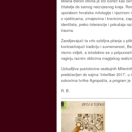
Milena Benini otkrila je što koristi kao o
čitatelje do samog neizvjesnog kraja. Rom
uporabom hrvatske mitologije i njezinom 
o vješticama, zmajevima i krsnicima, zap
identiteta, preko tolerancije i pokušaja r
trauma.
Zaodijevajući ta vrlo ozbiljna pitanja u pit
kontrastirajući tradiciju i suvremenost, 
nismo vidjeli, a istodobno se u potpunost
naginju raznim oblicima magijskog realizm
Uzbudljive pustolovine osebujnih Mileninih 
predstavljen do sajma ‘Interliber 2017’, u
sokovima tvrtke Agropošta, a program je 
R. B.