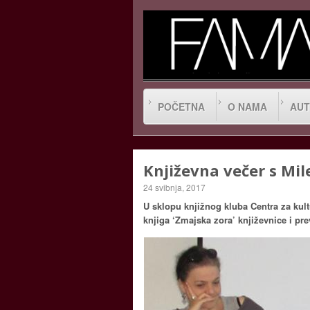
POČETNA
O NAMA
AUT
Književna večer s Mi
24 svibnja, 2017
U sklopu knjižnog kluba Centra za kult
knjiga ‘Zmajska zora’ književnice i pre