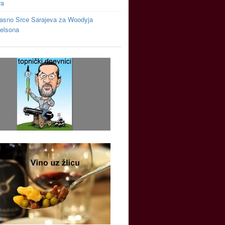
ra
asno Srce Sarajeva za Woodyja
relsona