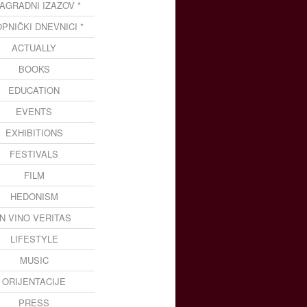
NAGRADNI IZAZOV *
OPNIČKI DNEVNICI *
ACTUALLY
BOOKS
EDUCATION
EVENTS
EXHIBITIONS
FESTIVALS
FILM
HEDONISM
IN VINO VERITAS
LIFESTYLE
MUSIC
ORIJENTACIJE
PRESS