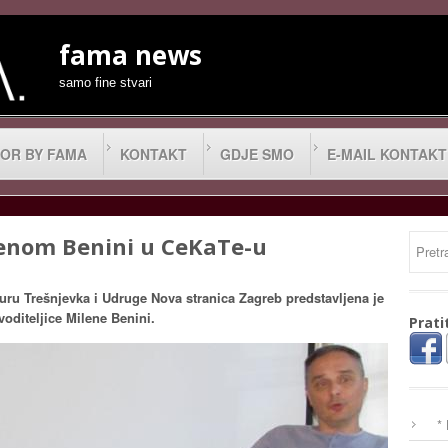
fama news
samo fine stvari
OR BY FAMA
KONTAKT
GDJE SMO
E-MAIL KONTAKT
lenom Benini u CeKaTe-u
uru Trešnjevka i Udruge Nova stranica Zagreb predstavljena je
voditeljice Milene Benini.
Prati
*