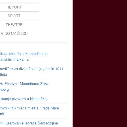
REPORT
SPORT
THEATRE
VINO UZ ŽLICU
teranske ribarske brodice na
tanskim markama
avilište za divlje životinje primilo 1011
tinja
ArtFestival: Monodrama Žlica
inberg
 manje pivovara u Njemačkoj
rovnik: Skrivena mjesta Grada Mare
toš
uni: Learovanje ispraća Šerbedžijina