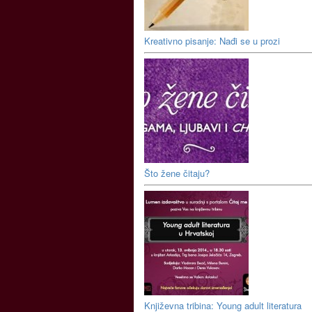
Kreativno pisanje: Nađi se u prozi
Što žene čitaju?
Književna tribina: Young adult literatura