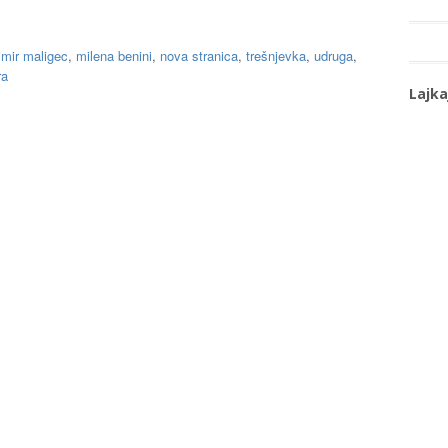
imir maligec
,
milena benini
,
nova stranica
,
trešnjevka
,
udruga
,
ra
Lajka