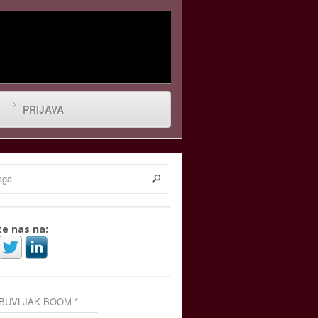
PRIJAVA
te nas na:
 BUVLJAK BOOM *