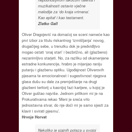
muzikalnosti ostavio vječne
melodije za ‘do kraja vrimena’.
Kao epitaf i kao testament.
Zlatko Gall
Oliver Dragojević na domaćoj se sceni nameće kao
prvi izbor za titulu riskantnog ‘izmišljanja’ novog,
drugačijeg sebe, u trenutku dok je predvidljivo
mogao ostati ‘onaj stari’ i bezbrižno, ali (glazbeno)
nezanimljivo starjeti. No, za razliku od okamenjene
estradne konkurencije, hrabro je mijenjao raniju
putanju i glazbenu optiku. Ugođajnost Oliverovih
pjesama te emocionalnost i sugestivnost njegova
glasa dušu su dale za premještanje na drugi
glazbeni teritorij u kasnijoj fazi karijere, u kojoj je
Oliver guštao najviše. Jednom prilikom mi je na
Prokurativama rekao ‘Meni je sreća vrlo
jednostavna stvar, do nje doći mi je samo sjesti za
klavir i svirati pjesmu’.
Hrvoje Horvat
Nekoliko je sjajnih poteza u svojoj