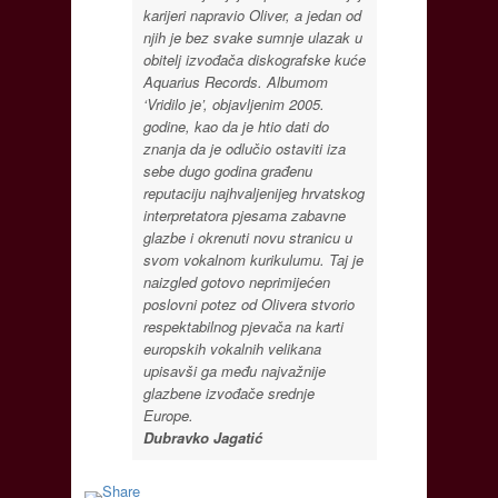
karijeri napravio Oliver, a jedan od
njih je bez svake sumnje ulazak u
obitelj izvođača diskografske kuće
Aquarius Records. Albumom
‘Vridilo je’, objavljenim 2005.
godine, kao da je htio dati do
znanja da je odlučio ostaviti iza
sebe dugo godina građenu
reputaciju najhvaljenijeg hrvatskog
interpretatora pjesama zabavne
glazbe i okrenuti novu stranicu u
svom vokalnom kurikulumu. Taj je
naizgled gotovo neprimijećen
poslovni potez od Olivera stvorio
respektabilnog pjevača na karti
europskih vokalnih velikana
upisavši ga među najvažnije
glazbene izvođače srednje
Europe.
Dubravko Jagatić