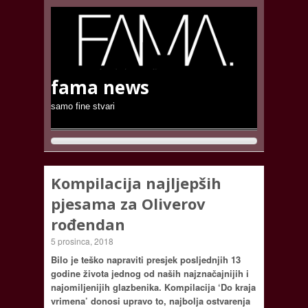
fama news
samo fine stvari
Kompilacija najljepših
pjesama za Oliverov
rođendan
5 prosinca, 2018
Bilo je teško napraviti presjek posljednjih 13
godine života jednog od naših najznačajnijih i
najomiljenijih glazbenika. Kompilacija ‘Do kraja
vrimena’ donosi upravo to, najbolja ostvarenja