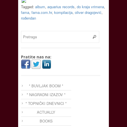
Tagged:
album
,
aquarius records
,
do kraja vrimena
,
fama
,
fama.com.hr
,
kompilacija
,
oliver dragojević
,
rođendan
Pratite nas na:
* BUVLJAK BOOM *
* NAGRADNI IZAZOV *
* TOPNIČKI DNEVNICI *
ACTUALLY
BOOKS