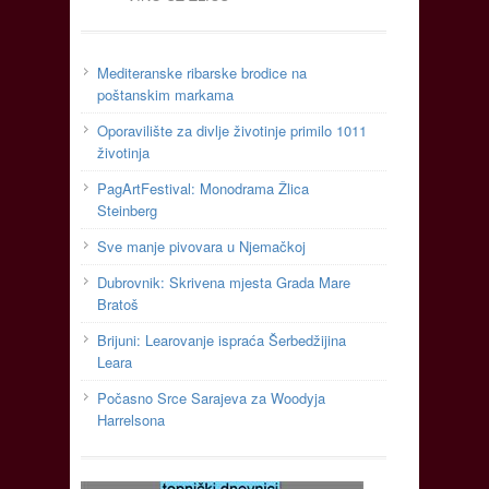
Mediteranske ribarske brodice na
poštanskim markama
Oporavilište za divlje životinje primilo 1011
životinja
PagArtFestival: Monodrama Žlica
Steinberg
Sve manje pivovara u Njemačkoj
Dubrovnik: Skrivena mjesta Grada Mare
Bratoš
Brijuni: Learovanje ispraća Šerbedžijina
Leara
Počasno Srce Sarajeva za Woodyja
Harrelsona