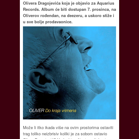
Olivera Dragojevića koja je objavio za Aquarius
Records. Album će biti dostupan 7. prosinca, na
Oliverov rođendan, na deezeru, a uskoro stiže i
u sve bolje prodavaonice.
Može li itko ikada više na ovim prostorima ostaviti
trag toliko neizbrisiv koliki je za sobom ostavio