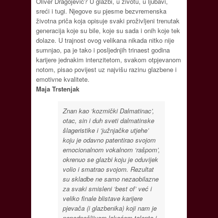
Oliver Dragojević? U glazbi, u životu, u ljubavi,
sreći i tugi. Njegove su pjesme bezvremenska
životna priča koja opisuje svaki proživljeni trenutak
generacija koje su bile, koje su sada i onih koje tek
dolaze. U trajnost ovog velikana nikada nitko nije
sumnjao, pa je tako i posljednjih trinaest godina
karijere jednakim intenzitetom, svakom otpjevanom
notom, pisao povijest uz najvišu razinu glazbene i
emotivne kvalitete.
Maja Trstenjak
Znan kao ‘kozmički Dalmatinac’,
otac, sin i duh sveti dalmatinske
šlageristike i ‘južnjačke utjehe’
koju je odavno patentirao svojom
emocionalnom vokalnom ‘rašpom’,
okrenuo se glazbi koju je oduvijek
volio i smatrao svojom. Rezultat
su skladbe ne samo nezaobilazne
za svaki smisleni ‘best of’ već i
veliko finale blistave karijere
pjevača (i glazbenika) koji nam je
nepodnošljivom lakoćom talenta i