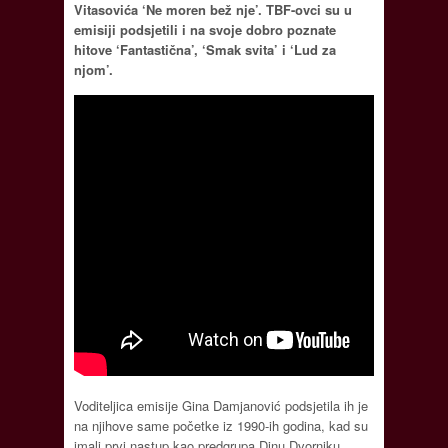
Vitasovića ‘Ne moren bež nje’. TBF-ovci su u
emisiji podsjetili i na svoje dobro poznate
hitove ‘Fantastična’, ‘Smak svita’ i ‘Lud za
njom’.
Voditeljica emisije Gina Damjanović podsjetila ih je
na njihove same početke iz 1990-ih godina, kad su
imali prvi nastup kao predgrupa Dinu Dvorniku.