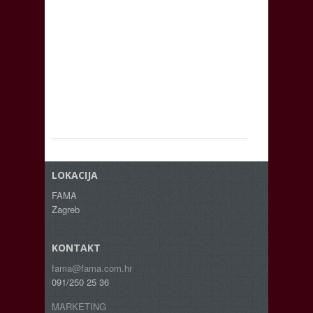
LOKACIJA
FAMA
Zagreb
KONTAKT
fama@fama.com.hr
091/250 25 36
MARKETING