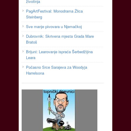
životinja
PagArtFestival: Monodrama Žlica
Steinberg
Sve manje pivovara u Njemačkoj
Dubrovnik: Skrivena mjesta Grada Mare
Bratoš
Brijuni: Learovanje ispraća Šerbedžijina
Leara
Počasno Srce Sarajeva za Woodyja
Harrelsona