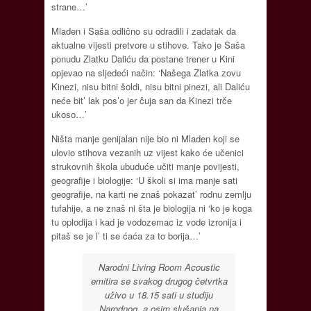
strane…’
Mladen i Saša odlično su odradili i zadatak da
aktualne vijesti pretvore u stihove. Tako je Saša
ponudu Zlatku Daliću da postane trener u Kini
opjevao na sljedeći način: ‘Našega Zlatka zovu
Kinezi, nisu bitni šoldi, nisu bitni pinezi, ali Daliću
neće bit’ lak pos’o jer čuja san da Kinezi trče
ukoso…’
Ništa manje genijalan nije bio ni Mladen koji se
ulovio stihova vezanih uz vijest kako će učenici
strukovnih škola ubuduće učiti manje povijesti,
geografije i biologije: ‘U školi si ima manje sati
geografije, na karti ne znaš pokazat’ rodnu zemlju
tufahije, a ne znaš ni šta je biologija ni ‘ko je koga
tu oplodija i kad je vodozemac iz vode izronija i
pitaš se je l’ ti se ćaća za to borija…’
Narodni Living Room Acoustic
emitira se svakog drugog četvrtka
uživo u 18.15 sati u studiju
Narodnog, a osim slušanja na