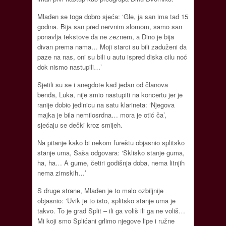
Mladen se toga dobro sjeća: ‘Gle, ja san ima tad 15
godina. Bija san pred nervnim slomom, samo san
ponavlja tekstove da ne zeznem, a Dino je bija
divan prema nama… Moji starci su bili zaduženi da
paze na nas, oni su bili u autu ispred diska cilu noć
dok nismo nastupili…’
Sjetili su se i anegdote kad jedan od članova
benda, Luka, nije smio nastupiti na koncertu jer je
ranije dobio jedinicu na satu klarineta: ‘Njegova
majka je bila nemilosrdna… mora je otić ča’,
sjećaju se dečki kroz smijeh.
Na pitanje kako bi nekom fureštu objasnio splitsko
stanje uma, Saša odgovara: ‘Sklisko stanje guma,
ha, ha… A gume, četiri godišnja doba, nema litnjih
nema zimskih…’
S druge strane, Mladen je to malo ozbiljnije
objasnio: ‘Uvik je to isto, splitsko stanje uma je
takvo. To je grad Split – ili ga voliš ili ga ne voliš…
Mi koji smo Splićani grlimo njegove lipe i ružne