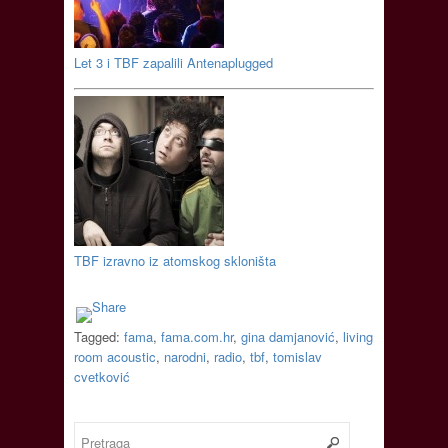
Let 3 i TBF zapalili Antenaplugged
TBF izravno iz atomskog skloništa
Tagged:
fama
,
fama.com.hr
,
gina damjanović
,
living
room acoustic
,
narodni
,
radio
,
tbf
,
tomislav
cvetković