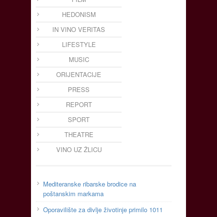
HEDONISM
IN VINO VERITAS
LIFESTYLE
MUSIC
ORIJENTACIJE
PRESS
REPORT
SPORT
THEATRE
VINO UZ ŽLICU
Mediteranske ribarske brodice na
poštanskim markama
Oporavilište za divlje životinje primilo 1011