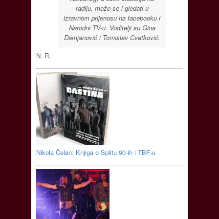
radiju, može se i gledati u
izravnom prijenosu na facebooku i
Narodni TV-u. Voditelji su Gina
Damjanović i Tomislav Cvetković.
N. R.
Nikola Čelan: Knjiga o Splitu 90-ih i TBF-u