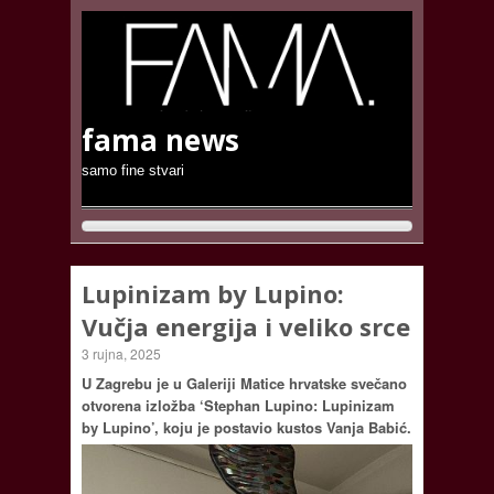
fama news
samo fine stvari
Lupinizam by Lupino:
Vučja energija i veliko srce
3 rujna, 2025
U Zagrebu je u Galeriji Matice hrvatske svečano
otvorena izložba ‘Stephan Lupino: Lupinizam
by Lupino’, koju je postavio kustos Vanja Babić.