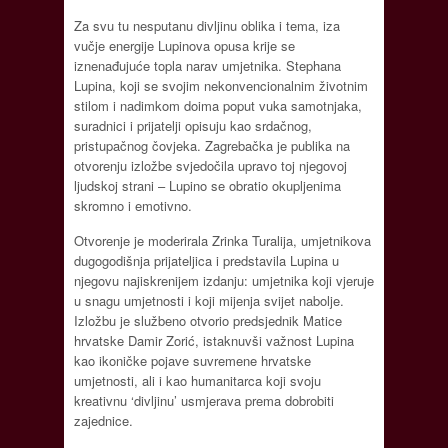
Za svu tu nesputanu divljinu oblika i tema, iza
vučje energije Lupinova opusa krije se
iznenađujuće topla narav umjetnika. Stephana
Lupina, koji se svojim nekonvencionalnim životnim
stilom i nadimkom doima poput vuka samotnjaka,
suradnici i prijatelji opisuju kao srdačnog,
pristupačnog čovjeka. Zagrebačka je publika na
otvorenju izložbe svjedočila upravo toj njegovoj
ljudskoj strani – Lupino se obratio okupljenima
skromno i emotivno.
Otvorenje je moderirala Zrinka Turalija, umjetnikova
dugogodišnja prijateljica i predstavila Lupina u
njegovu najiskrenijem izdanju: umjetnika koji vjeruje
u snagu umjetnosti i koji mijenja svijet nabolje.
Izložbu je službeno otvorio predsjednik Matice
hrvatske Damir Zorić, istaknuvši važnost Lupina
kao ikoničke pojave suvremene hrvatske
umjetnosti, ali i kao humanitarca koji svoju
kreativnu ‘divljinu’ usmjerava prema dobrobiti
zajednice.