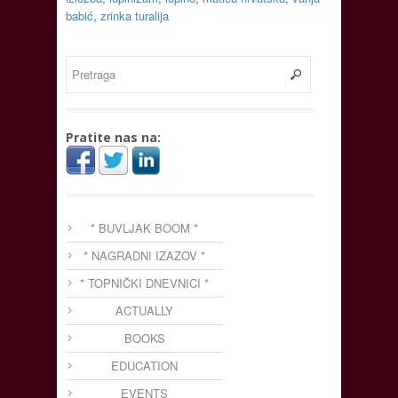
babić
,
zrinka turalija
Pratite nas na:
* BUVLJAK BOOM *
* NAGRADNI IZAZOV *
* TOPNIČKI DNEVNICI *
ACTUALLY
BOOKS
EDUCATION
EVENTS