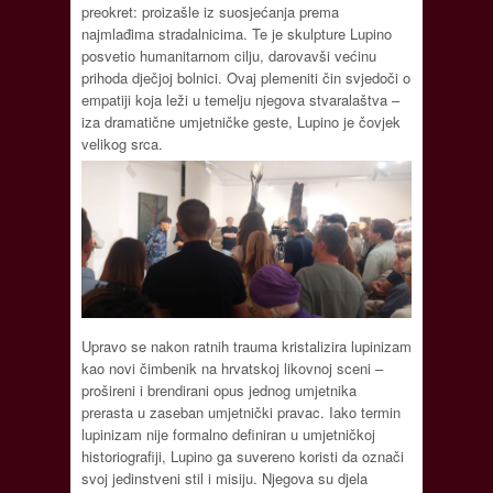
preokret: proizašle iz suosjećanja prema
najmlađima stradalnicima. Te je skulpture Lupino
posvetio humanitarnom cilju, darovavši većinu
prihoda dječjoj bolnici. Ovaj plemeniti čin svjedoči o
empatiji koja leži u temelju njegova stvaralaštva –
iza dramatične umjetničke geste, Lupino je čovjek
velikog srca.
Upravo se nakon ratnih trauma kristalizira lupinizam
kao novi čimbenik na hrvatskoj likovnoj sceni –
prošireni i brendirani opus jednog umjetnika
prerasta u zaseban umjetnički pravac. Iako termin
lupinizam nije formalno definiran u umjetničkoj
historiografiji, Lupino ga suvereno koristi da označi
svoj jedinstveni stil i misiju. Njegova su djela