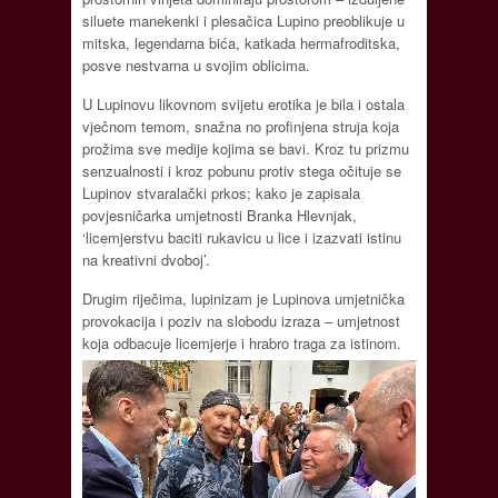
siluete manekenki i plesačica Lupino preoblikuje u
mitska, legendarna bića, katkada hermafroditska,
posve nestvarna u svojim oblicima.
U Lupinovu likovnom svijetu erotika je bila i ostala
vječnom temom, snažna no profinjena struja koja
prožima sve medije kojima se bavi. Kroz tu prizmu
senzualnosti i kroz pobunu protiv stega očituje se
Lupinov stvaralački prkos; kako je zapisala
povjesničarka umjetnosti Branka Hlevnjak,
‘licemjerstvu baciti rukavicu u lice i izazvati istinu
na kreativni dvoboj’.
Drugim riječima, lupinizam je Lupinova umjetnička
provokacija i poziv na slobodu izraza – umjetnost
koja odbacuje licemjerje i hrabro traga za istinom.