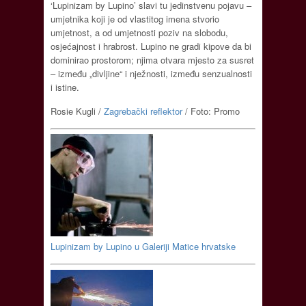
‘Lupinizam by Lupino’ slavi tu jedinstvenu pojavu –
umjetnika koji je od vlastitog imena stvorio
umjetnost, a od umjetnosti poziv na slobodu,
osjećajnost i hrabrost. Lupino ne gradi kipove da bi
dominirao prostorom; njima otvara mjesto za susret
– između „divljine“ i nježnosti, između senzualnosti
i istine.
Rosie Kugli /
Zagrebački reflektor
/ Foto: Promo
Lupinizam by Lupino u Galeriji Matice hrvatske