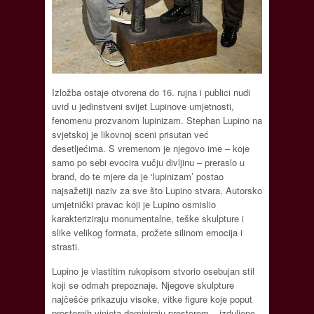
Izložba ostaje otvorena do 16. rujna i publici nudi
uvid u jedinstveni svijet Lupinove umjetnosti,
fenomenu prozvanom lupinizam. Stephan Lupino na
svjetskoj je likovnoj sceni prisutan već
desetljećima. S vremenom je njegovo ime – koje
samo po sebi evocira vučju divljinu – preraslo u
brand, do te mjere da je ‘lupinizam’ postao
najsažetiji naziv za sve što Lupino stvara. Autorsko
umjetnički pravac koji je Lupino osmislio
karakteriziraju monumentalne, teške skulpture i
slike velikog formata, prožete silinom emocija i
strasti.
Lupino je vlastitim rukopisom stvorio osebujan stil
koji se odmah prepoznaje. Njegove skulpture
najčešće prikazuju visoke, vitke figure koje poput
prostornih vinjeta dominiraju prostorom – izduljene