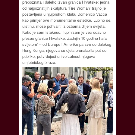
prepoznata i daleko izvan granica Hrvatske: jedna
od najpoznatijih skulptura ‘Fire Woman’ trajno je
postavljena u njujorškom klubu Domenico Vacca
kao primjer ove monumentalne estetike. Lupino se,
uistinu, može pohvaliti izložbama diljem svijeta.
Kako je sam istaknuo, ‘lupinizam je već odavno
prešao granice Hrvatske. Zadnjih 10 godina hara
svijetom’ – od Europe i Amerike pa sve do dalekog
Hong Konga, njegova su djela pronalazila put do
publike, potvrđujući univerzalnost njegova
umjetničkog izraza.