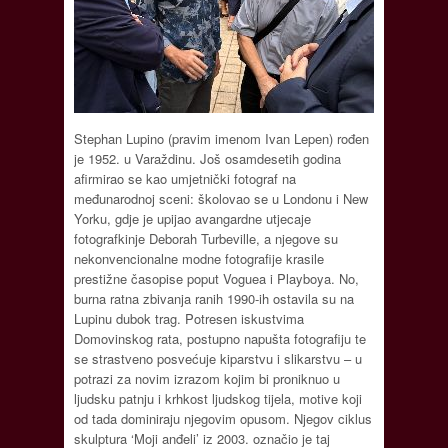
Stephan Lupino (pravim imenom Ivan Lepen) rođen
je 1952. u Varaždinu. Još osamdesetih godina
afirmirao se kao umjetnički fotograf na
međunarodnoj sceni: školovao se u Londonu i New
Yorku, gdje je upijao avangardne utjecaje
fotografkinje Deborah Turbeville, a njegove su
nekonvencionalne modne fotografije krasile
prestižne časopise poput Voguea i Playboya. No,
burna ratna zbivanja ranih 1990-ih ostavila su na
Lupinu dubok trag. Potresen iskustvima
Domovinskog rata, postupno napušta fotografiju te
se strastveno posvećuje kiparstvu i slikarstvu – u
potrazi za novim izrazom kojim bi proniknuo u
ljudsku patnju i krhkost ljudskog tijela, motive koji
od tada dominiraju njegovim opusom. Njegov ciklus
skulptura ‘Moji anđeli’ iz 2003. označio je taj