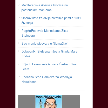
Mediteranske ribarske brodice na
poštanskim markama
Oporavilište za divlje životinje primilo 1011
životinja
PagArtFestival: Monodrama Žlica
Steinberg
Sve manje pivovara u Njemačkoj
Dubrovnik: Skrivena mjesta Grada Mare
Bratoš
Brijuni: Learovanje ispraća Šerbedžijina
Leara
Počasno Srce Sarajeva za Woodyja
Harrelsona