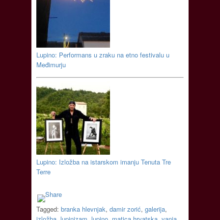
Lupino: Performans u zraku na etno festivalu u
Međimurju
Lupino: Izložba na istarskom imanju Tenuta Tre
Terre
Tagged:
branka hlevnjak
,
damir zorić
,
galerija
,
izložba
,
lupinizam
,
lupino
,
matica hrvatska
,
vanja