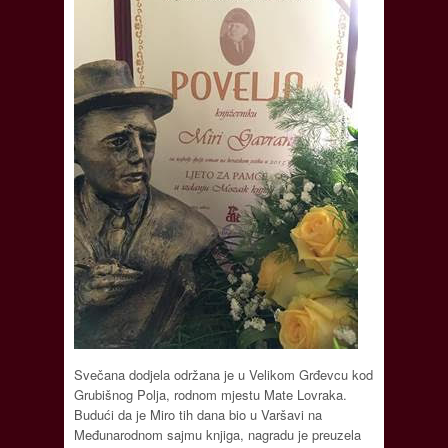
Svečana dodjela održana je u Velikom Grđevcu kod
Grubišnog Polja, rodnom mjestu Mate Lovraka.
Budući da je Miro tih dana bio u Varšavi na
Međunarodnom sajmu knjiga, nagradu je preuzela