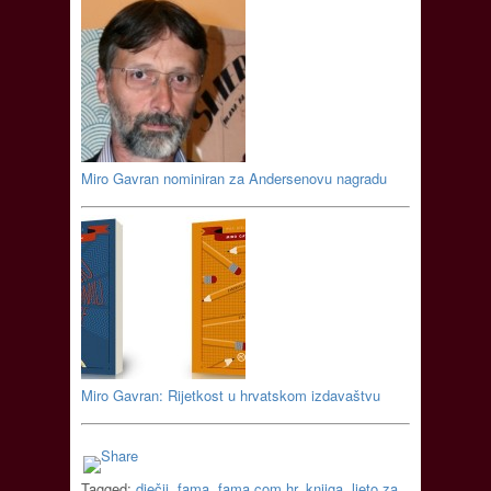
Miro Gavran nominiran za Andersenovu nagradu
Miro Gavran: Rijetkost u hrvatskom izdavaštvu
Tagged:
dječji
,
fama
,
fama.com.hr
,
knjiga
,
ljeto za