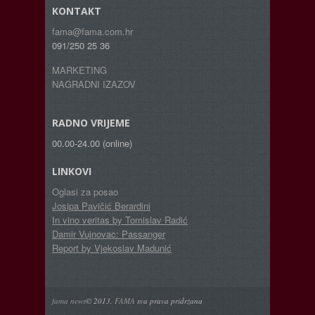
KONTAKT
fama@fama.com.hr
091/250 25 36
MARKETING
NAGRADNI IZAZOV
RADNO VRIJEME
00.00-24.00 (online)
LINKOVI
Oglasi za posao
Josipa Pavičić Berardini
In vino veritas by Tomislav Radić
Damir Vujnovac: Passanger
Report by Vjekoslav Madunić
fama news
© 2013.
FAMA
sva prava pridržana