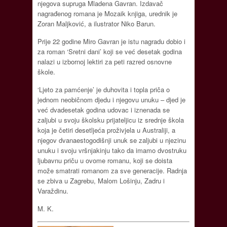
njegova supruga Mladena Gavran. Izdavač
nagrađenog romana je Mozaik knjiga, urednik je
Zoran Maljković, a ilustrator Niko Barun.
Prije 22 godine Miro Gavran je istu nagradu dobio i
za roman ‘Sretni dani’ koji se već desetak godina
nalazi u izbornoj lektiri za peti razred osnovne
škole.
‘Ljeto za pamćenje’ je duhovita i topla priča o
jednom neobičnom djedu i njegovu unuku – djed je
već dvadesetak godina udovac i iznenada se
zaljubi u svoju školsku prijateljicu iz srednje škola
koja je četiri desetljeća proživjela u Australiji, a
njegov dvanaestogodišnji unuk se zaljubi u njezinu
unuku i svoju vršnjakinju tako da imamo dvostruku
ljubavnu priču u ovome romanu, koji se doista
može smatrati romanom za sve generacije. Radnja
se zbiva u Zagrebu, Malom Lošinju, Zadru i
Varaždinu.
M. K.