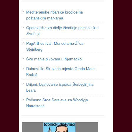
Mediteranske ribarske brodice na
poštanskim markama
Oporavilište za divlje životinje primilo 1011
životinja
PagArtFestival: Monodrama Žlica
Steinberg
Sve manje pivovara u Njemačkoj
Dubrovnik: Skrivena mjesta Grada Mare
Bratoš
Brijuni: Learovanje ispraća Šerbedžijina
Leara
Počasno Srce Sarajeva za Woodyja
Harrelsona