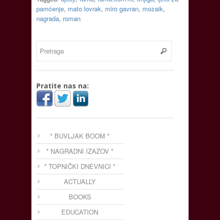
pamćenje
,
mato lovrak
,
miro gavran
,
mozaik
,
nagrada
,
roman
Pratite nas na:
* BUVLJAK BOOM *
* NAGRADNI IZAZOV *
* TOPNIČKI DNEVNICI *
ACTUALLY
BOOKS
EDUCATION