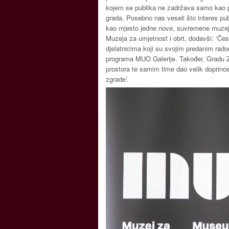
kojem se publika ne zadržava samo kao pr
grada. Posebno nas veseli što interes pub
kao mjesto jedne nove, suvremene muzejsk
Muzeja za umjetnost i obrt, dodavši: ‘Č
djelatnicima koji su svojim predanim radom
programa MUO Galerije. Također, Gradu Z
prostora te samim time dao velik doprino
zgrade’.