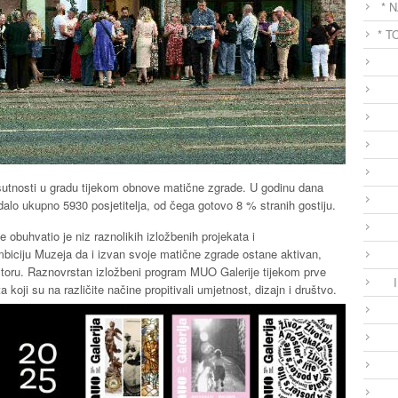
* 
* T
sutnosti u gradu tijekom obnove matične zgrade. U godinu dana
ledalo ukupno 5930 posjetitelja, od čega gotovo 8 % stranih gostiju.
obuhvatio je niz raznolikih izložbenih projekata i
 ambiciju Muzeja da i izvan svoje matične zgrade ostane aktivan,
toru. Raznovrstan izložbeni program MUO Galerije tijekom prve
 koji su na različite načine propitivali umjetnost, dizajn i društvo.