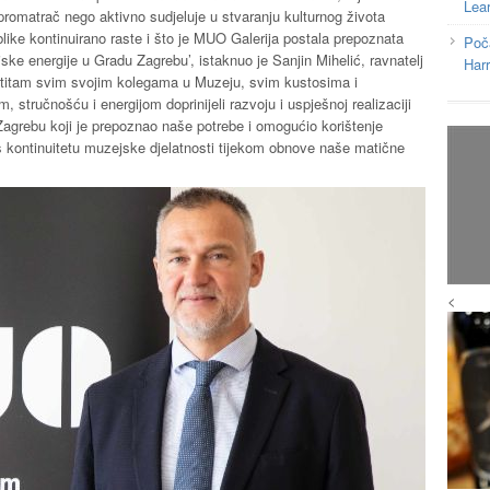
Lea
omatrač nego aktivno sudjeluje u stvaranju kulturnog života
like kontinuirano raste i što je MUO Galerija postala prepoznata
Poč
e energije u Gradu Zagrebu’, istaknuo je Sanjin Mihelić, ravnatelj
Har
estitam svim svojim kolegama u Muzeju, svim kustosima i
, stručnošću i energijom doprinijeli razvoju i uspješnoj realizaciji
agrebu koji je prepoznao naše potrebe i omogućio korištenje
s kontinuitetu muzejske djelatnosti tijekom obnove naše matične
<