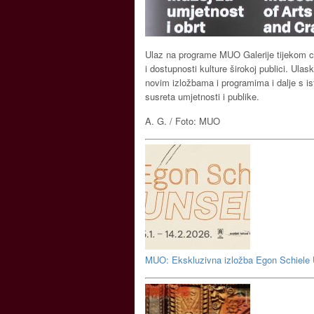
Ulaz na programe MUO Galerije tijekom cij
i dostupnosti kulture širokoj publici. Ul
novim izložbama i programima i dalje s ist
susreta umjetnosti i publike.
A. G. / Foto: MUO
MUO: Ekskluzivna izložba Egon Schiele