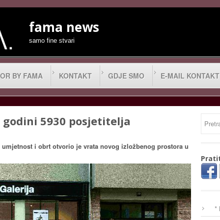
fama news
samo fine stvari
OR BY FAMA
KONTAKT
GDJE SMO
E-MAIL KONTAKT
 godini 5930 posjetitelja
umjetnost i obrt otvorio je vrata novog izložbenog prostora u
Prati
*