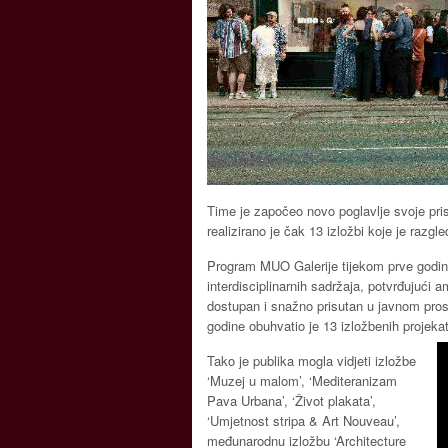
Time je započeo novo poglavlje svoje pri
realizirano je čak 13 izložbi koje je razg
Program MUO Galerije tijekom prve godine 
interdisciplinarnih sadržaja, potvrđujući
dostupan i snažno prisutan u javnom pros
godine obuhvatio je 13 izložbenih projekata
Tako je publika mogla vidjeti izložbe
‘Muzej u malom’, ‘Mediteranizam
Pava Urbana’, ‘Život plakata’,
‘Umjetnost stripa & Art Nouveau’,
međunarodnu izložbu ‘Architecture