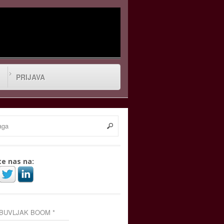
PRIJAVA
te nas na:
 BUVLJAK BOOM *