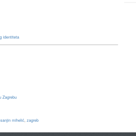
 identiteta
 u Zagrebu
,
sanjin mihelić
,
zagreb