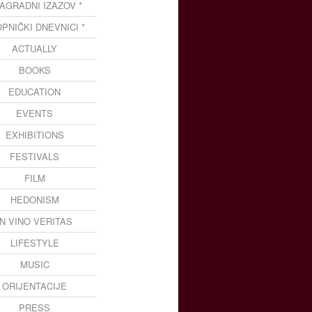
NAGRADNI IZAZOV *
OPNIČKI DNEVNICI *
ACTUALLY
BOOKS
EDUCATION
EVENTS
EXHIBITIONS
FESTIVALS
FILM
HEDONISM
IN VINO VERITAS
LIFESTYLE
MUSIC
ORIJENTACIJE
PRESS