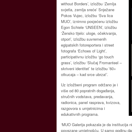
without Borders’, izložbu ‘Zemlja
svjetla, zemlja sreće’ Snježane
Pokos Vujec, izložbu ‘Sva lica
MUO’, iznimno posjećenu izložbu
Egon Schiele ‘UNSEEN’, izložbu
‘Žensko tijelo: uloge, očekivanja,
otpori’, izložbu suvremenih
egipatskih fotoreportera i street
fotografa ‘Echoes of Light’,
participativnu izložbu ‘go touch
grass’, izložbu ‘Slučaj Fromanteel –
skriveni identitet’ te izložbu ’60+
otkucaja – kad srce ubrza!’.
Uz izložbeni program održano je i
više od 80 popratnih događanja,
stručnih vodstava, predavanja,
radionica, panel rasprava, kvizova,
razgovora s umjetnicima i
edukativnih programa.
‘MUO Galerija pokazala je da institucija n
povezane umjetnošću. U samo godinu dana 