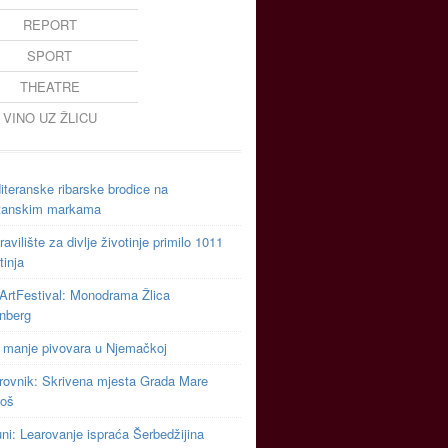
REPORT
SPORT
THEATRE
VINO UZ ŽLICU
teranske ribarske brodice na
tanskim markama
avilište za divlje životinje primilo 1011
tinja
ArtFestival: Monodrama Žlica
inberg
 manje pivovara u Njemačkoj
rovnik: Skrivena mjesta Grada Mare
toš
uni: Learovanje ispraća Šerbedžijina