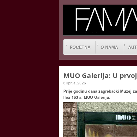
POČETNA
O NAMA
AUT
MUO Galerija: U prvoj
6 lipnja, 2026
Prije godinu dana zagrebački Muzej za 
Ilici 163 a, MUO Galeriju.