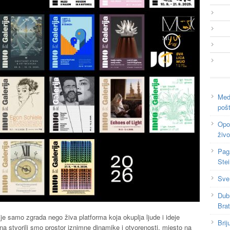
Medi
poš
Opor
živo
Pag
Ste
Sve
Dub
Bra
ije samo zgrada nego živa platforma koja okuplja ljude i ideje
Brij
stvorili smo prostor iznimne dinamike i otvorenosti, mjesto na