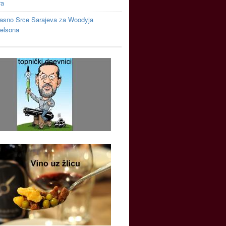
ra
asno Srce Sarajeva za Woodyja
relsona