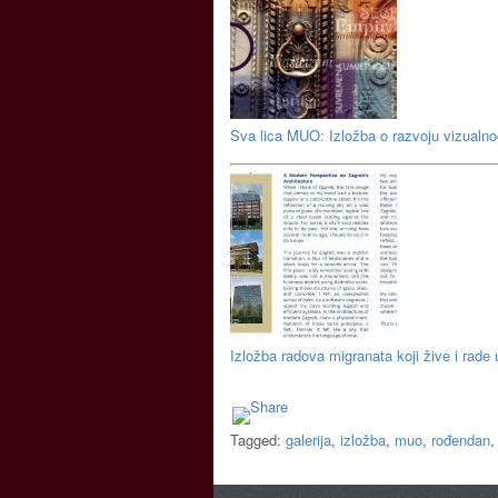
Sva lica MUO: Izložba o razvoju vizualnog
Izložba radova migranata koji žive i rade
Tagged:
galerija
,
izložba
,
muo
,
rođendan