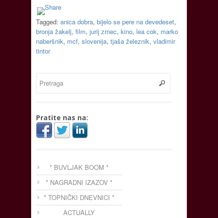
Tagged:
anica dobra
,
bijelo se pere na devedeset
,
bronja žakelj
,
film
,
jurij zrnec
,
kino
,
lea cok
,
marko
naberšnik
,
mcf
,
slovenija
,
tjaša železnik
,
vladimir
tintor
Pratite nas na:
* BUVLJAK BOOM *
* NAGRADNI IZAZOV *
* TOPNIČKI DNEVNICI *
ACTUALLY