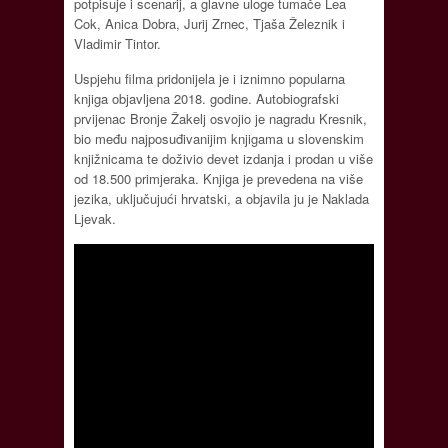
potpisuje i scenarij, a glavne uloge tumače Lea
Cok, Anica Dobra, Jurij Zrnec, Tjaša Železnik i
Vladimir Tintor.
Uspjehu filma pridonijela je i iznimno popularna
knjiga objavljena 2018. godine. Autobiografski
prvijenac Bronje Žakelj osvojio je nagradu Kresnik,
bio među najposuđivanijim knjigama u slovenskim
knjižnicama te doživio devet izdanja i prodan u više
od 18.500 primjeraka. Knjiga je prevedena na više
jezika, uključujući hrvatski, a objavila ju je Naklada
Ljevak.