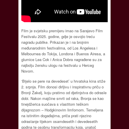
Film je svjetsku premijeru imao na Sarajevo Film
Festivalu 2025. godine, gdje je osvojio treću
nagradu publike. Prikazan je i na brojnim
međunarodnim festivalima, od Los Angelesa i
Melbournea do Tokija, Londona i Buenos Airesa, a
glumice Lea Cok i Anica Dobra nagrađene su za
najbolju žensku ulogu na festivalu u Herceg
Novom.
‘Bijelo se pere na devedeset’ u hrvatska kina stiže
2. srpnja. Film donosi dirljivu i inspirativnu priču o
Bronji Žakelj, koju pratimo od djetinjstva do odrasle
dobi. Nakon majčine smrti od raka, Bronja se kao
tinejdžerica suočava s vlastitom teškom
dijagnozom – Hodgkinovim limfomom. Temeljena
na istinitim događajima, priča prati njezino
odrastanje tijekom osamdesetih i devedesetih
godina te osobnu transformaciju koja, unatoč