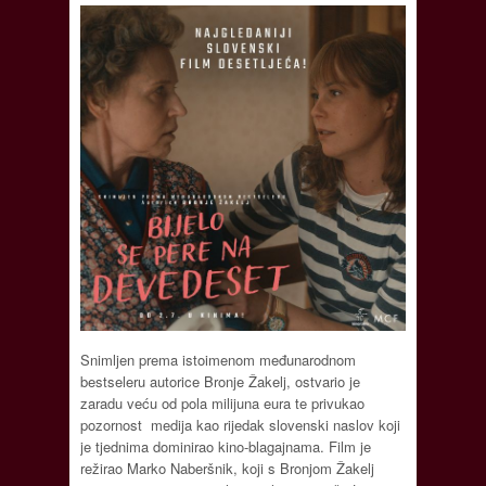
Snimljen prema istoimenom međunarodnom
bestseleru autorice Bronje Žakelj, ostvario je
zaradu veću od pola milijuna eura te privukao
pozornost medija kao rijedak slovenski naslov koji
je tjednima dominirao kino-blagajnama. Film je
režirao Marko Naberšnik, koji s Bronjom Žakelj