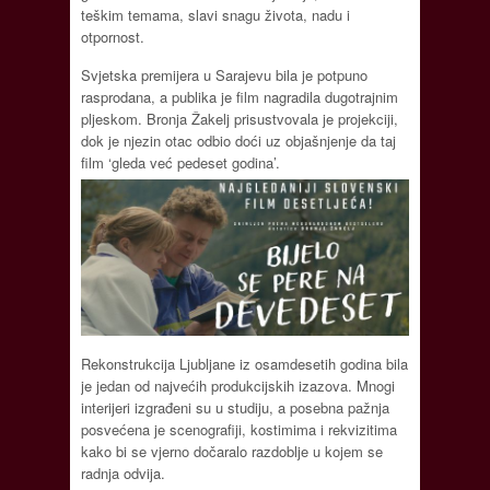
teškim temama, slavi snagu života, nadu i
otpornost.
Svjetska premijera u Sarajevu bila je potpuno
rasprodana, a publika je film nagradila dugotrajnim
pljeskom. Bronja Žakelj prisustvovala je projekciji,
dok je njezin otac odbio doći uz objašnjenje da taj
film ‘gleda već pedeset godina’.
Rekonstrukcija Ljubljane iz osamdesetih godina bila
je jedan od najvećih produkcijskih izazova. Mnogi
interijeri izgrađeni su u studiju, a posebna pažnja
posvećena je scenografiji, kostimima i rekvizitima
kako bi se vjerno dočaralo razdoblje u kojem se
radnja odvija.