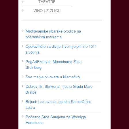
THEATRE
VINO UZ ŽLICU
Mediteranske ribarske brodice na
poštanskim markama
Oporavilište za divlje životinje primilo 1011
životinja
PagArtFestival: Monodrama Žlica
Steinberg
Sve manje pivovara u Njemačkoj
Dubrovnik: Skrivena mjesta Grada Mare
Bratoš
Brijuni: Learovanje ispraća Šerbedžijina
Leara
Počasno Srce Sarajeva za Woodyja
Harrelsona