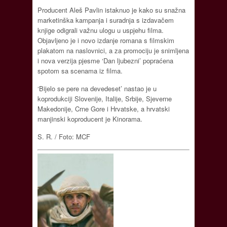
Producent Aleš Pavlin istaknuo je kako su snažna
marketinška kampanja i suradnja s izdavačem
knjige odigrali važnu ulogu u uspjehu filma.
Objavljeno je i novo izdanje romana s filmskim
plakatom na naslovnici, a za promociju je snimljena
i nova verzija pjesme ‘Dan ljubezni’ popraćena
spotom sa scenama iz filma.
‘Bijelo se pere na devedeset’ nastao je u
koprodukciji Slovenije, Italije, Srbije, Sjeverne
Makedonije, Crne Gore i Hrvatske, a hrvatski
manjinski koproducent je Kinorama.
S. R. / Foto: MCF