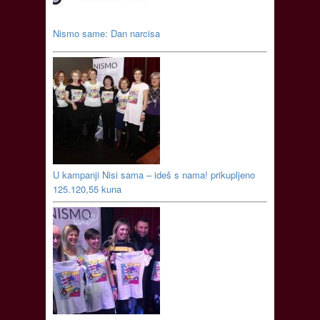
Nismo same: Dan narcisa
U kampanji Nisi sama – ideš s nama! prikupljeno
125.120,55 kuna