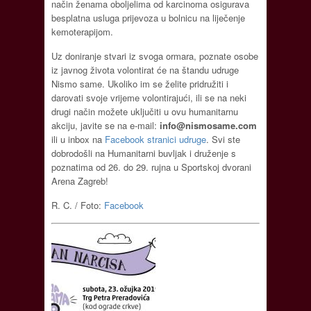
način ženama oboljelima od karcinoma osigurava
besplatna usluga prijevoza u bolnicu na liječenje
kemoterapijom.
Uz doniranje stvari iz svoga ormara, poznate osobe
iz javnog života volontirat će na štandu udruge
Nismo same. Ukoliko im se želite pridružiti i
darovati svoje vrijeme volontirajući, ili se na neki
drugi način možete uključiti u ovu humanitarnu
akciju, javite se na e-mail:
info@nismosame.com
ili u inbox na
Facebook stranici udruge
. Svi ste
dobrodošli na Humanitarni buvljak i druženje s
poznatima od 26. do 29. rujna u Sportskoj dvorani
Arena Zagreb!
R. C. / Foto:
Facebook