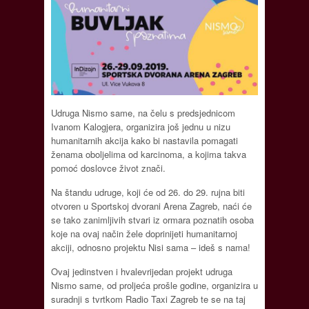
Udruga Nismo same, na čelu s predsjednicom
Ivanom Kalogjera, organizira još jednu u nizu
humanitarnih akcija kako bi nastavila pomagati
ženama oboljelima od karcinoma, a kojima takva
pomoć doslovce život znači.
Na štandu udruge, koji će od 26. do 29. rujna biti
otvoren u Sportskoj dvorani Arena Zagreb, naći će
se tako zanimljivih stvari iz ormara poznatih osoba
koje na ovaj način žele doprinijeti humanitarnoj
akciji, odnosno projektu Nisi sama – ideš s nama!
Ovaj jedinstven i hvalevrijedan projekt udruga
Nismo same, od proljeća prošle godine, organizira u
suradnji s tvrtkom Radio Taxi Zagreb te se na taj