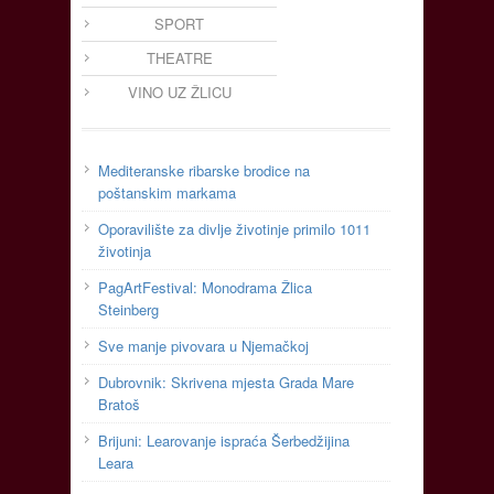
SPORT
THEATRE
VINO UZ ŽLICU
Mediteranske ribarske brodice na
poštanskim markama
Oporavilište za divlje životinje primilo 1011
životinja
PagArtFestival: Monodrama Žlica
Steinberg
Sve manje pivovara u Njemačkoj
Dubrovnik: Skrivena mjesta Grada Mare
Bratoš
Brijuni: Learovanje ispraća Šerbedžijina
Leara