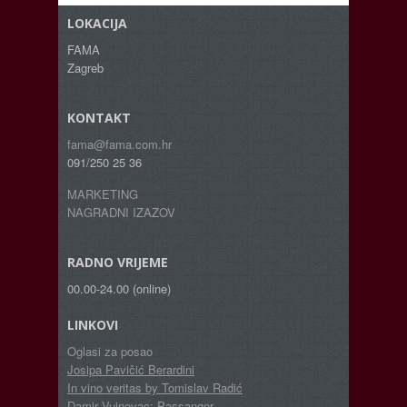
LOKACIJA
FAMA
Zagreb
KONTAKT
fama@fama.com.hr
091/250 25 36
MARKETING
NAGRADNI IZAZOV
RADNO VRIJEME
00.00-24.00 (online)
LINKOVI
Oglasi za posao
Josipa Pavičić Berardini
In vino veritas by Tomislav Radić
Damir Vujnovac: Passanger