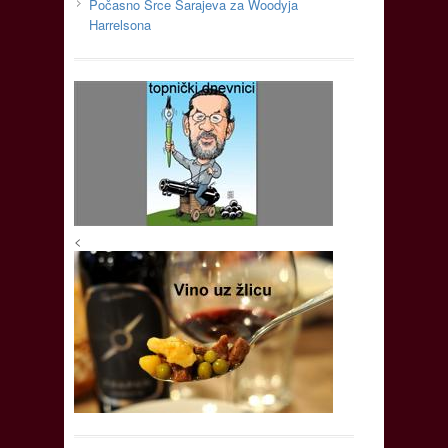
Počasno Srce Sarajeva za Woodyja
Harrelsona
<