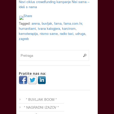
Novi ciklus crowdfunding kampanje Nisi sama –
ideš s nama
Tagged:
arena
,
buvljak
,
fama
,
fama.com.hr
,
humanitarni
,
ivana kalogjera
,
karcinom
,
kemoterapija
,
nismo same
,
radio taxi
,
udruga
,
zagreb
Pratite nas na:
* BUVLJAK BOOM *
* NAGRADNI IZAZOV *