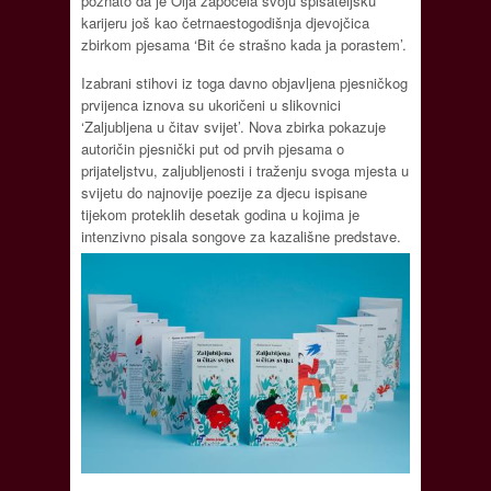
poznato da je Olja započela svoju spisateljsku
karijeru još kao četrnaestogodišnja djevojčica
zbirkom pjesama ‘Bit će strašno kada ja porastem’.
Izabrani stihovi iz toga davno objavljena pjesničkog
prvijenca iznova su ukoričeni u slikovnici
‘Zaljubljena u čitav svijet’. Nova zbirka pokazuje
autoričin pjesnički put od prvih pjesama o
prijateljstvu, zaljubljenosti i traženju svoga mjesta u
svijetu do najnovije poezije za djecu ispisane
tijekom proteklih desetak godina u kojima je
intenzivno pisala songove za kazališne predstave.