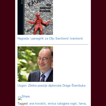
Nagrada i panegirik za Olju Savičević Ivančević
Uzgon: Zbirka poezije diplomata Drage Štambuka
Tagged:
ana kovačić
,
emica calogjera rogić
,
fama
,