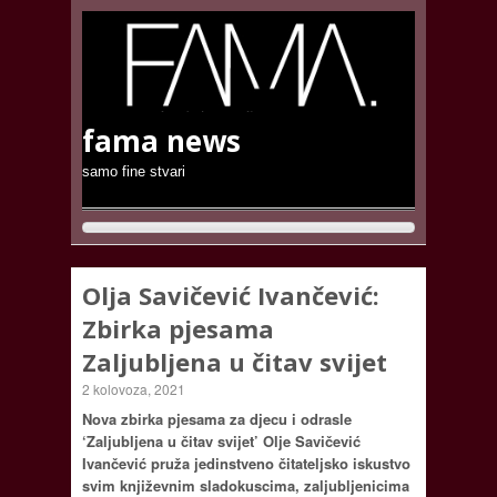
fama news
samo fine stvari
Olja Savičević Ivančević:
Zbirka pjesama
Zaljubljena u čitav svijet
2 kolovoza, 2021
Nova zbirka pjesama za djecu i odrasle
‘Zaljubljena u čitav svijet’ Olje Savičević
Ivančević pruža jedinstveno čitateljsko iskustvo
svim književnim sladokuscima, zaljubljenicima