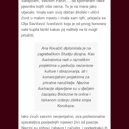
Sarajlićem, Vesnom Parun…, da spomenem neke
pjesnike kojih više nema. To je na mene jako
utjecalo. Imala sam svoj običan školski i ulični
život u malom mjestu i imala sam njih’, prisjeća se
Olja Savičević Ivančević koja je od prvog honorara
sebi kupila bicikl kakav joj roditelji ne bi mogli
priuštiti.
Ana Kovačić diplomirala je na
zagrebačkom Studiju dizajna. Kao
ilustratorica radi u raznolikim
projektima u području nezavisne
kulture i obrazovanja, ali i
komercijalnim projektima za
privatne naručitelje. Njezine
ilustracije objavljene su u dječjem
časopisu Brickzine te online i
tiskanom izdanju zbirke stripa
Komikaze.
Iako zvuči sasvim nevjerojatno, ova profesionalna
spisateljica posljednjih mjeseci živi od poezije.
Njezini su stihovi zabavni i začudni, i podjednako ih