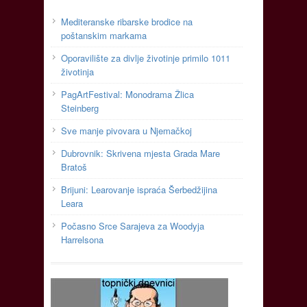
Mediteranske ribarske brodice na
poštanskim markama
Oporavilište za divlje životinje primilo 1011
životinja
PagArtFestival: Monodrama Žlica
Steinberg
Sve manje pivovara u Njemačkoj
Dubrovnik: Skrivena mjesta Grada Mare
Bratoš
Brijuni: Learovanje ispraća Šerbedžijina
Leara
Počasno Srce Sarajeva za Woodyja
Harrelsona