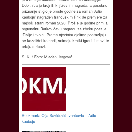
Dobitnica je brojnih književnih nagrada, a posebno
priznanje stiglo je prošle godine za roman ‘Adio
kauboju’ nagrađen francuskim Prix de premiere za
najbolji strani roman 2020. Prošle je godine primila i
regionalnu Ratkovićevu nagradu za zbirku poezije
‘Divlje i tvoje’. Prema njezinim djelima postavljaju
se kazališni komadi, snimaju kratki igrani filmovi te
crtaju stripovi.
S. K. / Foto: Mladen Jergović
Bookmark: Olja Savičević Ivančević – Adio
kauboju