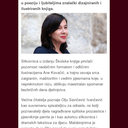
u poeziju i ljubiteljima znalački dizajniranih i
ilustriranih knjiga.
Slikovnica u izdanju Školske knjige privlači
pozornost neobičnim formatom i odličnim
ilustracijama Ane Kovačić, a trajno osvaja srca
zaigranim, maštovitim i vedrim pjesmama koje, u
neprekinutom nizu, oblikuju maestralan spomenar
bezbrižnih dana djetinjstva.
Većina čitatelja poznaje Olju Savičević Ivančević
kao suvremenu spisateljicu za odrasle, no bolji
poznavatelji djela nagrađivane splitske prozaistice i
pjesnikinje pamte je i kao autoricu slikovnica i
dramskih tekstova za djecu. Malobrojnima je