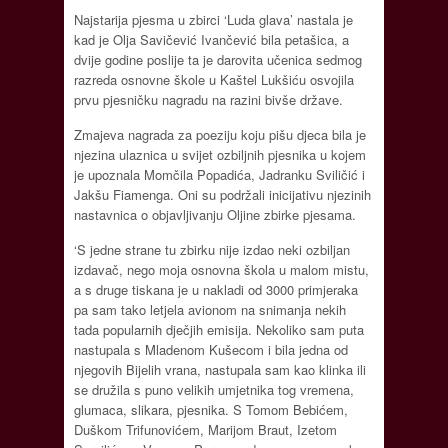
Najstarija pjesma u zbirci ‘Luda glava’ nastala je
kad je Olja Savičević Ivančević bila petašica, a
dvije godine poslije ta je darovita učenica sedmog
razreda osnovne škole u Kaštel Lukšiću osvojila
prvu pjesničku nagradu na razini bivše države.
Zmajeva nagrada za poeziju koju pišu djeca bila je
njezina ulaznica u svijet ozbiljnih pjesnika u kojem
je upoznala Momčila Popadića, Jadranku Sviličić i
Jakšu Fiamenga. Oni su podržali inicijativu njezinih
nastavnica o objavljivanju Oljine zbirke pjesama.
‘S jedne strane tu zbirku nije izdao neki ozbiljan
izdavač, nego moja osnovna škola u malom mistu,
a s druge tiskana je u nakladi od 3000 primjeraka
pa sam tako letjela avionom na snimanja nekih
tada popularnih dječjih emisija. Nekoliko sam puta
nastupala s Mladenom Kušecom i bila jedna od
njegovih Bijelih vrana, nastupala sam kao klinka ili
se družila s puno velikih umjetnika tog vremena,
glumaca, slikara, pjesnika. S Tomom Bebićem,
Duškom Trifunovićem, Marijom Braut, Izetom