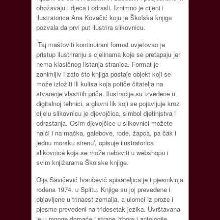
obožavaju i djeca i odrasli. Iznimno je cijeni i
ilustratorica Ana Kovačić koju je Školska knjiga
pozvala da prvi put ilustrira slikovnicu.
‘Taj maštoviti kontinuirani format uvjetovao je
pristup ilustriranju s cjelinama koje se pretapaju jer
nema klasičnog listanja stranica. Format je
zanimljiv i zato što knjiga postaje objekt koji se
može izložiti ili kulisa koja potiče čitatelja na
stvaranje vlastitih priča. Ilustracije su izvedene u
digitalnoj tehnici, a glavni lik koji se pojavljuje kroz
cijelu slikovnicu je djevojčica, simbol djetinjstva i
odrastanja. Osim djevojčice u slikovnici možete
naići i na mačka, galebove, rode, žapca, pa čak i
jednu morsku sirenu’, opisuje ilustratorica
slikovnice koja se može nabaviti u webshopu i
svim knjižarama Školske knjige.
Olja Savičević Ivančević spisateljica je i pjesnikinja
rođena 1974. u Splitu. Knjige su joj prevedene i
objavljene u trinaest zemalja, a ulomci iz proze i
pjesme prevedeni na tridesetak jezika. Uvrštavana
je u mnoge domaće i strane izbore i antologije.