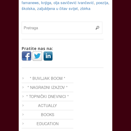
famanews
,
knjiga
,
olja savičević ivančević
,
poezija
,
školska
,
zaljubljena u čitav svijet
,
zbirka
Pratite nas na:
* BUVLJAK BOOM *
* NAGRADNI IZAZOV *
* TOPNIČKI DNEVNICI *
ACTUALLY
BOOKS
EDUCATION