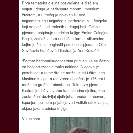
Prva tematska cjelina posvećena je dječjem
svijetu, druga je nadahnuta morem i morskim
životom, a u trećoj je opjevan lik oca,
najpametnijeg i najjačeg superheroja, ali i čovjeka
koji se plaši ljudi rođenih u drugoj boji. Odabir
pjesama potpisuje urednica knjige Emica Calogjera
Rogić, zaslužna i za neobičan format slikovnice
kojim je željela naglasiti posebnost pjesama Olje
Savičević Ivančević i ilustracija Ane Kovačić.
‘Format harmonika/concertina primjenjuje se često
za bookart izdanja malih naklada. Njegova je
posebnost u tome što se može listati i čitati kao
klasična knjiga, a rastvoren dugačak je 176 cm i
možemo ga čitati obostrano. Tako sve pjesme i
ilustracije doživljavamo kao skladnu cjelinu, kao
zaokruženi doživljaj djetinjstva, vedar i zabavan,
ispunjen toplinom prijateljstva i velikih očekivanja’,
objašnjava urednica knjige.
Vizualnom