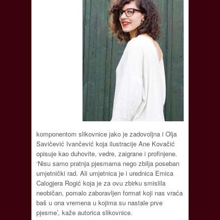
komponentom slikovnice jako je zadovoljna i Olja
Savičević Ivančević koja ilustracije Ane Kovačić
opisuje kao duhovite, vedre, zaigrane i profinjene.
‘Nisu samo pratnja pjesmama nego zbilja poseban
umjetnički rad. Ali umjetnica je i urednica Emica
Calogjera Rogić koja je za ovu zbirku smislila
neobičan, pomalo zaboravljen format koji nas vraća
baš u ona vremena u kojima su nastale prve
pjesme’, kaže autorica slikovnice.