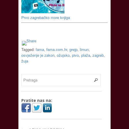
Prvo zagrebačko more knjiga
Tagged:
fama
,
fama.com.hr
,
grejp
,
limun
,
osvježenje je zakon
,
ožujsko
,
pivo
,
plaža
,
zagreb
,
žuja
Pratite nas na: