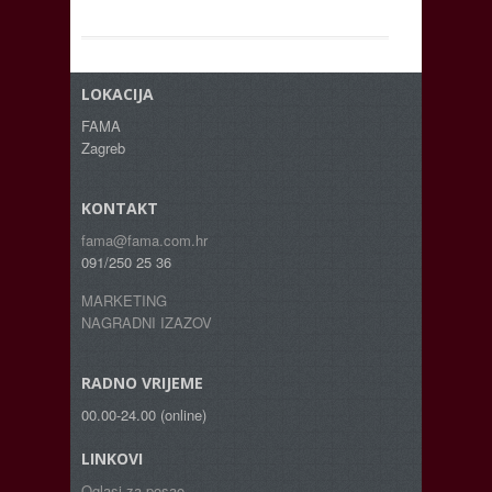
LOKACIJA
FAMA
Zagreb
KONTAKT
fama@fama.com.hr
091/250 25 36
MARKETING
NAGRADNI IZAZOV
RADNO VRIJEME
00.00-24.00 (online)
LINKOVI
Oglasi za posao