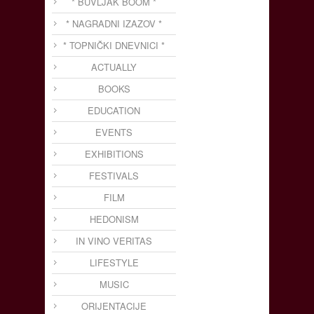
* BUVLJAK BOOM *
* NAGRADNI IZAZOV *
* TOPNIČKI DNEVNICI *
ACTUALLY
BOOKS
EDUCATION
EVENTS
EXHIBITIONS
FESTIVALS
FILM
HEDONISM
IN VINO VERITAS
LIFESTYLE
MUSIC
ORIJENTACIJE