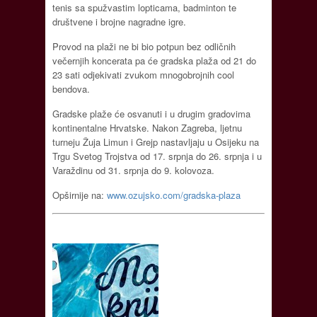
tenis sa spužvastim lopticama, badminton te
društvene i brojne nagradne igre.
Provod na plaži ne bi bio potpun bez odličnih
večernjih koncerata pa će gradska plaža od 21 do
23 sati odjekivati zvukom mnogobrojnih cool
bendova.
Gradske plaže će osvanuti i u drugim gradovima
kontinentalne Hrvatske. Nakon Zagreba, ljetnu
turneju Žuja Limun i Grejp nastavljaju u Osijeku na
Trgu Svetog Trojstva od 17. srpnja do 26. srpnja i u
Varaždinu od 31. srpnja do 9. kolovoza.
Opširnije na:
www.ozujsko.com/gradska-plaza