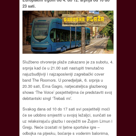
23 sati.
Službeno otvorenje plaže zakazano je za subotu, 4.
srpnja kad će u 21.00 sati nastupiti trenutačno
najuzbudljiviji i najzaposleniji zagrebački cover
band The Roomors. U ponedjeljak, 6. srpnja u
20.30 sati, Ema Gagro, natjecateljica glazbenog
showa ‘The Voice’ posjetiteljima će predstaviti svoj
debitantski singl ‘Trebaš mi’.
Svakog dana od 10 do 17 sati svi posjetitelji moći
će se udobno smjestiti u svojoj ležaljci, sunčati se
uz relaksirajuću glazbu i osvježiti se Žujom Limun i
Grejp. Neće izostati ni ljetne sportske igre –
odbojka na pijesku, boćanje s vodenim balonima,