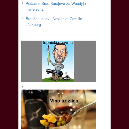
Počasno Srce Sarajeva za Woodyja
Harrelsona
Brončani snovi: Novi triler Camille
Läckberg
<