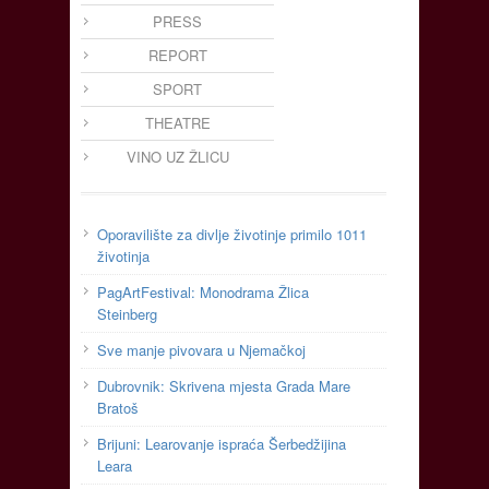
PRESS
REPORT
SPORT
THEATRE
VINO UZ ŽLICU
Oporavilište za divlje životinje primilo 1011
životinja
PagArtFestival: Monodrama Žlica
Steinberg
Sve manje pivovara u Njemačkoj
Dubrovnik: Skrivena mjesta Grada Mare
Bratoš
Brijuni: Learovanje ispraća Šerbedžijina
Leara