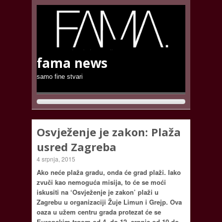
fama news
samo fine stvari
Osvježenje je zakon: Plaža
usred Zagreba
4 srpnja, 2015
Ako neće plaža gradu, onda će grad plaži. Iako
zvuči kao nemoguća misija, to će se moći
iskusiti na ‘Osvježenje je zakon’ plaži u
Zagrebu u organizaciji Žuje Limun i Grejp. Ova
oaza u užem centru grada protezat će se
Europskim trgom od 4. do 12. srpnja od 10 do