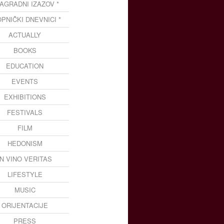
NAGRADNI IZAZOV *
OPNIČKI DNEVNICI *
ACTUALLY
BOOKS
EDUCATION
EVENTS
EXHIBITIONS
FESTIVALS
FILM
HEDONISM
IN VINO VERITAS
LIFESTYLE
MUSIC
ORIJENTACIJE
PRESS