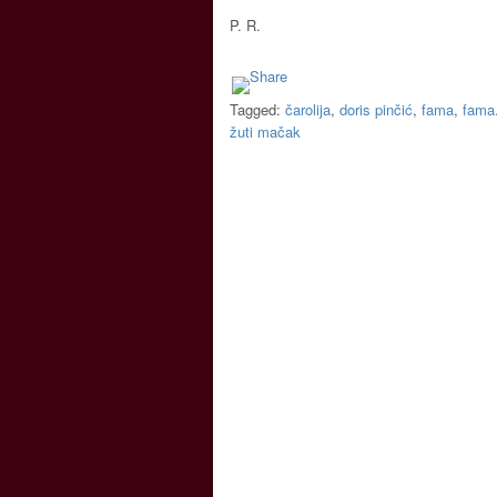
P. R.
Tagged:
čarolija
,
doris pinčić
,
fama
,
fama
žuti mačak