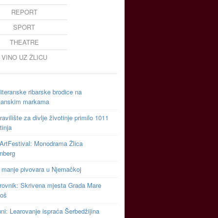
REPORT
SPORT
THEATRE
VINO UZ ŽLICU
teranske ribarske brodice na
tanskim markama
avilište za divlje životinje primilo 1011
tinja
ArtFestival: Monodrama Žlica
inberg
 manje pivovara u Njemačkoj
rovnik: Skrivena mjesta Grada Mare
toš
uni: Learovanje ispraća Šerbedžijina