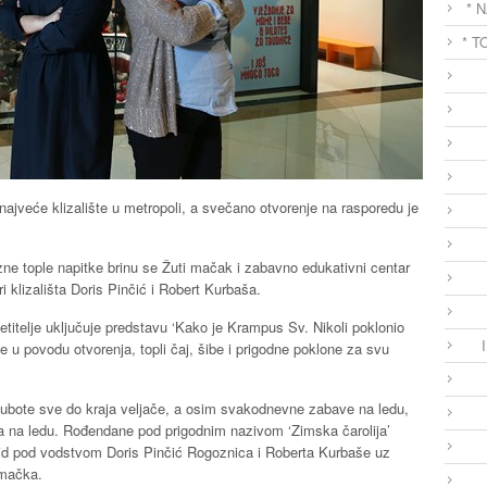
* 
* T
ajveće klizalište u metropoli, a svečano otvorenje na rasporedu je
ne tople napitke brinu se Žuti mačak i zabavno edukativni centar
 klizališta Doris Pinčić i Robert Kurbaša.
itelje uključuje predstavu ‘Kako je Krampus Sv. Nikoli poklonio
ne u povodu otvorenja, topli čaj, šibe i prigodne poklone za svu
 subote sve do kraja veljače, a osim svakodnevne zabave na ledu,
 na ledu. Rođendane pod prigodnim nazivom ‘Zimska čarolija’
pid pod vodstvom Doris Pinčić Rogoznica i Roberta Kurbaše uz
 mačka.