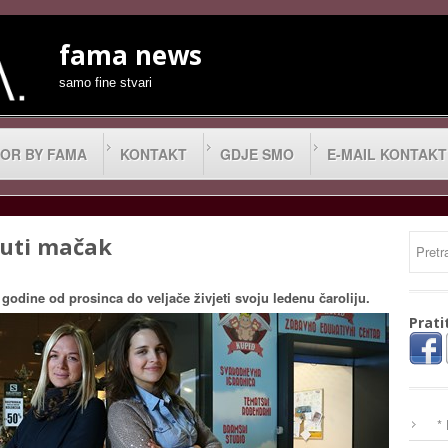
fama news
samo fine stvari
OR BY FAMA
KONTAKT
GDJE SMO
E-MAIL KONTAKT
Žuti mačak
godine od prosinca do veljače živjeti svoju ledenu čaroliju.
Prati
*