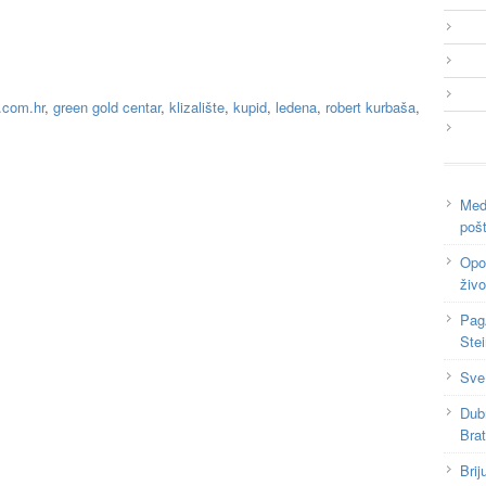
.com.hr
,
green gold centar
,
klizalište
,
kupid
,
ledena
,
robert kurbaša
,
Medi
poš
Opor
živo
Pag
Ste
Sve
Dub
Bra
Brij