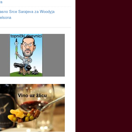
ra
asno Srce Sarajeva za Woodyja
relsona