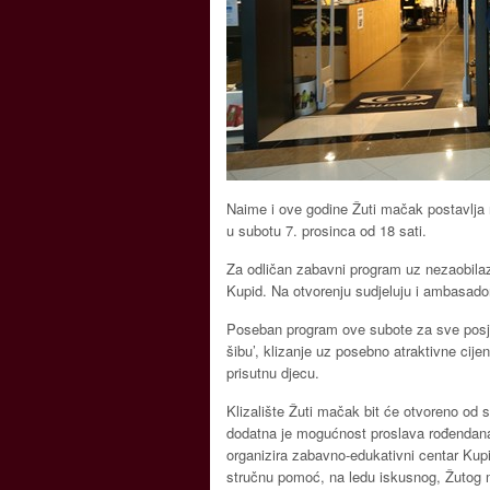
Naime i ove godine Žuti mačak postavlja n
u subotu 7. prosinca od 18 sati.
Za odličan zabavni program uz nezaobilaz
Kupid. Na otvorenju sudjeluju i ambasadori
Poseban program ove subote za sve posjet
šibu’, klizanje uz posebno atraktivne cije
prisutnu djecu.
Klizalište Žuti mačak bit će otvoreno od
dodatna je mogućnost proslava rođendana
organizira zabavno-edukativni centar Ku
stručnu pomoć, na ledu iskusnog, Žutog