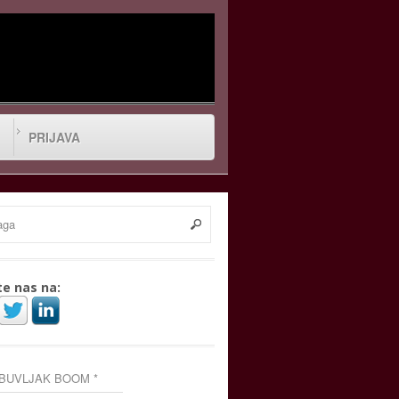
PRIJAVA
te nas na:
 BUVLJAK BOOM *