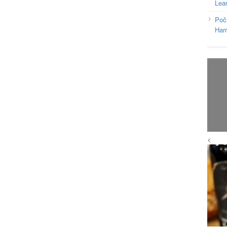
Lea
Poč
Har
<