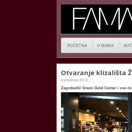
POČETNA
O NAMA
AUT
Otvaranje klizališta 
6 prosinca, 2013
Zagrebački Green Gold Centar i ove će 