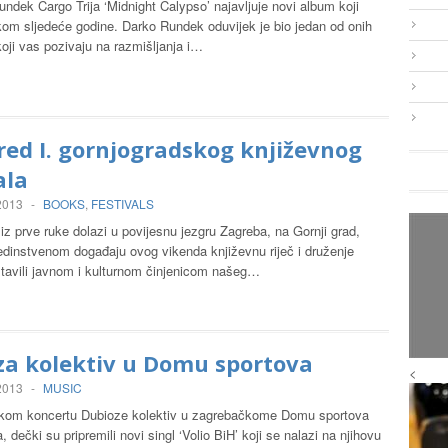
undek Cargo Trija ‘Midnight Calypso’ najavljuje novi album koji
kom sljedeće godine. Darko Rundek oduvijek je bio jedan od onih
oji vas pozivaju na razmišljanja i…
ed I. gornjogradskog književnog
ala
 2013
-
BOOKS
,
FESTIVALS
iz prve ruke dolazi u povijesnu jezgru Zagreba, na Gornji grad,
edinstvenom događaju ovog vikenda književnu riječ i druženje
stavili javnom i kulturnom činjenicom našeg…
za kolektiv u Domu sportova
<
 2013
-
MUSIC
ikom koncertu Dubioze kolektiv u zagrebačkome Domu sportova
, dečki su pripremili novi singl ‘Volio BiH’ koji se nalazi na njihovu