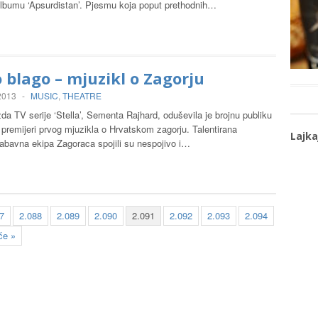
lbumu ‘Apsurdistan’. Pjesmu koja poput prethodnih…
 blago – mjuzikl o Zagorju
 2013
-
MUSIC
,
THEATRE
da TV serije ‘Stella’, Sementa Rajhard, oduševila je brojnu publiku
 premijeri prvog mjuzikla o Hrvatskom zagorju. Talentirana
Lajka
abavna ekipa Zagoraca spojili su nespojivo i…
7
2.088
2.089
2.090
2.091
2.092
2.093
2.094
će »