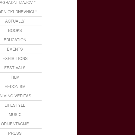
NAGRADNI IZAZOV *
OPNIČKI DNEVNICI *
ACTUALLY
BOOKS
EDUCATION
EVENTS
EXHIBITIONS
FESTIVALS
FILM
HEDONISM
IN VINO VERITAS
LIFESTYLE
MUSIC
ORIJENTACIJE
PRESS