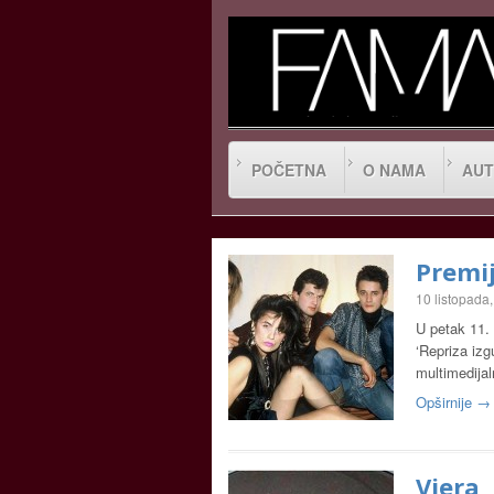
POČETNA
O NAMA
AUT
Premij
10 listopada
U petak 11. 
‘Repriza izg
multimedija
Opširnije →
Vjera,