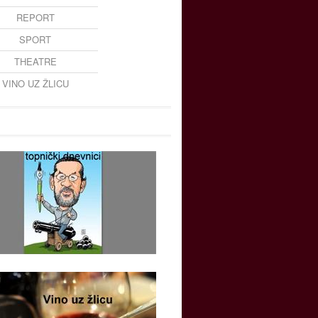
REPORT
SPORT
THEATRE
VINO UZ ŽLICU