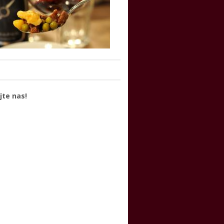
jte nas!