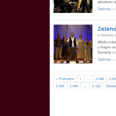
aktualnom a
Opširnije →
Zeleno
8 listopada,
Mlada zvijez
u Krapini na
Sementa i z
Opširnije →
« Prethodno
1
…
2.086
2.08
2.095
2.096
…
2.125
Sljede