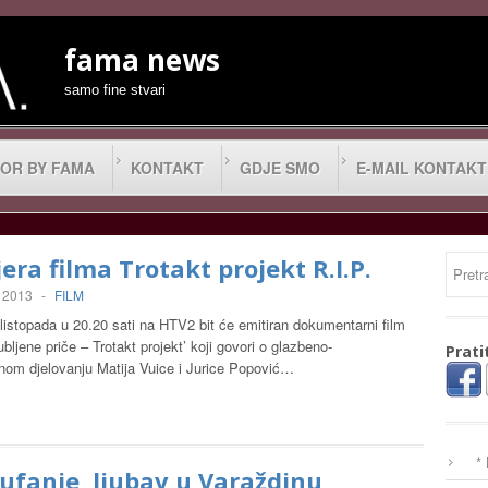
fama news
samo fine stvari
OR BY FAMA
KONTAKT
GDJE SMO
E-MAIL KONTAKT
era filma Trotakt projekt R.I.P.
, 2013
-
FILM
listopada u 20.20 sati na HTV2 bit će emitiran dokumentarni film
ubljene priče – Trotakt projekt’ koji govori o glazbeno-
Prati
lnom djelovanju Matija Vuice i Jurice Popović…
*
 ufanje, ljubav u Varaždinu