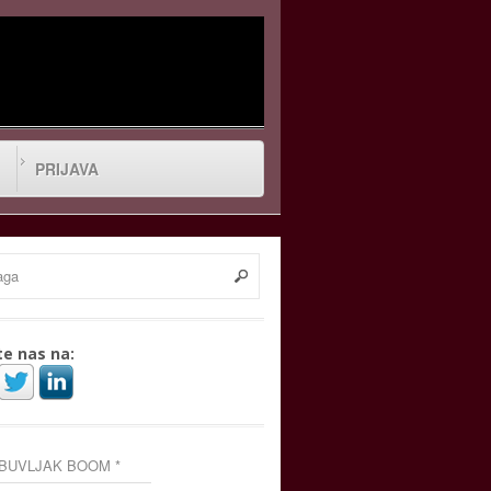
PRIJAVA
te nas na:
 BUVLJAK BOOM *