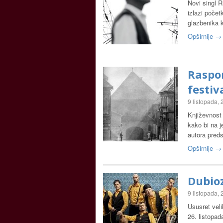
Novi singl R
izlazi počet
glazbenika k
Opširnije →
Raspor
festiv
9 listopada,
Književnost 
kako bi na j
autora pred
Opširnije →
Dubio
9 listopada,
Ususret vel
26. listopada