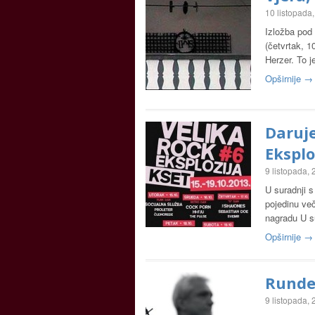
10 listopada
Izložba pod 
(četvrtak, 1
Herzer. To j
Opširnije →
Daruje
Eksplo
9 listopada,
U suradnji s
pojedinu več
nagradu U s
Opširnije →
Rundek
9 listopada,