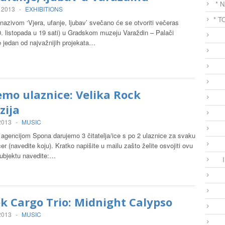
* 
, 2013
-
EXHIBITIONS
* T
nazivom ‘Vjera, ufanje, ljubav’ svečano će se otvoriti večeras
0. listopada u 19 sati) u Gradskom muzeju Varaždin – Palači
e jedan od najvažnijih projekata…
mo ulaznice: Velika Rock
zija
 2013
-
MUSIC
 agencijom Spona darujemo 3 čitatelja/ice s po 2 ulaznice za svaku
er (navedite koju). Kratko napišite u mailu zašto želite osvojiti ovu
ubjektu navedite:…
 Cargo Trio: Midnight Calypso
 2013
-
MUSIC