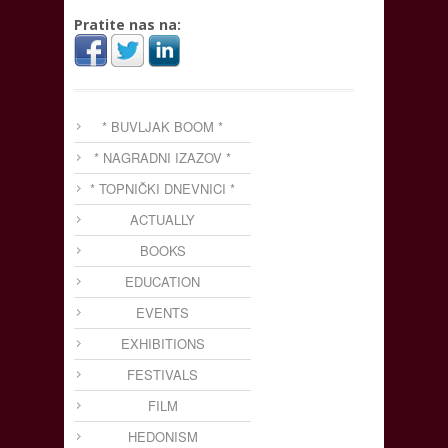
Pratite nas na:
* BUVLJAK BOOM *
* NAGRADNI IZAZOV *
* TOPNIČKI DNEVNICI *
ACTUALLY
BOOKS
EDUCATION
EVENTS
EXHIBITIONS
FESTIVALS
FILM
HEDONISM