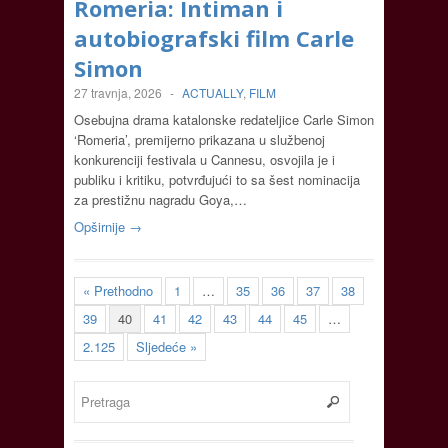
Romeria: Intiman i
autobiografski film Carle
Simon
27 travnja, 2026
-
ACTUALLY
,
FILM
Osebujna drama katalonske redateljice Carle Simon
‘Romeria’, premijerno prikazana u službenoj
konkurenciji festivala u Cannesu, osvojila je i
publiku i kritiku, potvrđujući to sa šest nominacija
za prestižnu nagradu Goya,…
Opširnije →
« Prethodno
1
…
35
36
37
38
39
40
41
42
43
44
45
…
2.125
Sljedeće »