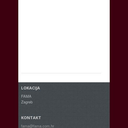
LOKACIJA
FAMA
Zagreb
KONTAKT
fama@fama.com.hr