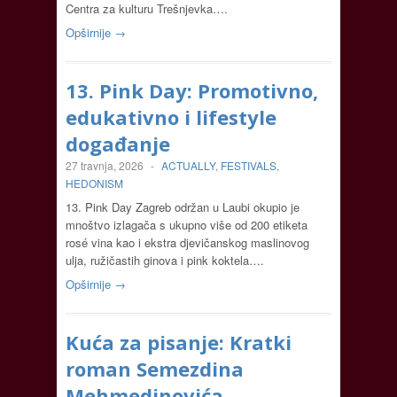
Centra za kulturu Trešnjevka….
Opširnije →
13. Pink Day: Promotivno,
edukativno i lifestyle
događanje
27 travnja, 2026
-
ACTUALLY
,
FESTIVALS
,
HEDONISM
13. Pink Day Zagreb održan u Laubi okupio je
mnoštvo izlagača s ukupno više od 200 etiketa
rosé vina kao i ekstra djevičanskog maslinovog
ulja, ružičastih ginova i pink koktela….
Opširnije →
Kuća za pisanje: Kratki
roman Semezdina
Mehmedinovića