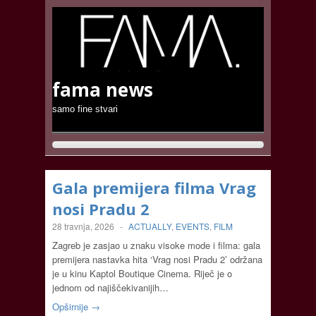
fama news
samo fine stvari
Gala premijera filma Vrag
nosi Pradu 2
28 travnja, 2026
-
ACTUALLY
,
EVENTS
,
FILM
Zagreb je zasjao u znaku visoke mode i filma: gala
premijera nastavka hita ‘Vrag nosi Pradu 2’ održana
je u kinu Kaptol Boutique Cinema. Riječ je o
jednom od najiščekivanijih…
Opširnije →