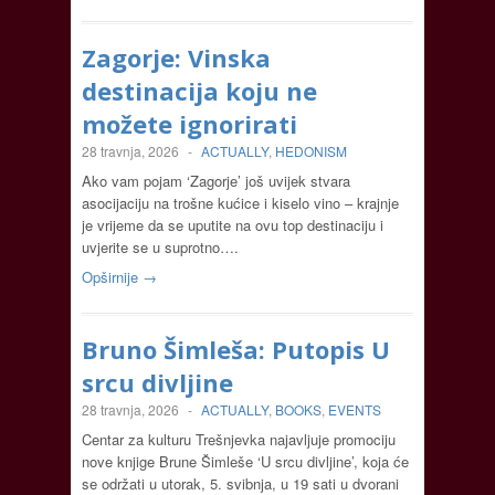
Zagorje: Vinska
destinacija koju ne
možete ignorirati
28 travnja, 2026
-
ACTUALLY
,
HEDONISM
Ako vam pojam ‘Zagorje’ još uvijek stvara
asocijaciju na trošne kućice i kiselo vino – krajnje
je vrijeme da se uputite na ovu top destinaciju i
uvjerite se u suprotno….
Opširnije →
Bruno Šimleša: Putopis U
srcu divljine
28 travnja, 2026
-
ACTUALLY
,
BOOKS
,
EVENTS
Centar za kulturu Trešnjevka najavljuje promociju
nove knjige Brune Šimleše ‘U srcu divljine’, koja će
se održati u utorak, 5. svibnja, u 19 sati u dvorani