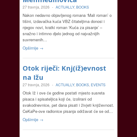
27 travnja, 2026
-
ACTUALLY
,
BOOKS
Nakon nedavno objavljenog romana ‘Mali roman’ o
tišini, izdavačka kuća VBZ čitateljima donosi i
njegov novi, kratki roman ‘Kuća za pisanje’ –
snažno i intimno djelo jednog od najvažnijih
suvremenih…
Opširnije →
Otok riječi: Knj(iž)evnost
na Ižu
27 travnja, 2026
-
ACTUALLY
,
BOOKS
,
EVENTS
Otok Iž i ove će godine postati mjesto susreta
pisaca i spisateljica koji će, izolirani od
svakodnevnice, pet dana pisati i živjeti književnost.
CeKaPe-ove radionice pisanja održavat će se od…
Opširnije →