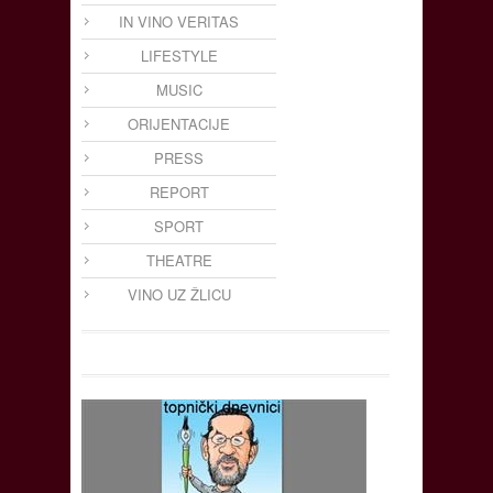
IN VINO VERITAS
LIFESTYLE
MUSIC
ORIJENTACIJE
PRESS
REPORT
SPORT
THEATRE
VINO UZ ŽLICU