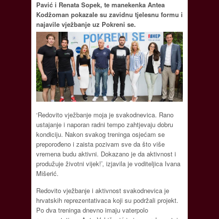
Pavić i Renata Sopek, te manekenka Antea
Kodžoman pokazale su zavidnu tjelesnu formu i
najavile vježbanje uz Pokreni se.
‘Redovito vježbanje moja je svakodnevica. Rano
ustajanje i naporan radni tempo zahtjevaju dobru
kondiciju. Nakon svakog treninga osjećam se
preporođeno i zaista pozivam sve da što više
vremena budu aktivni. Dokazano je da aktivnost i
produžuje životni vijek!’, izjavila je voditeljica Ivana
Mišerić.
Redovito vježbanje i aktivnost svakodnevica je
hrvatskih reprezentativaca koji su podržali projekt.
Po dva treninga dnevno imaju vaterpolo