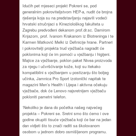
Idućih pet mjeseci projekt Pokreni se, pod
generalnim pokroviteljstvom HEP-a, nudit će brojna
rješenja koja su na predstavljanju najavili vodeći
hrvatski stručnjaci s Kineziološkog fakulteta u
Zagrebu predvođeni dekanom prof.dr.sc. Damirom
Knjazom, prof. Ivanom Krakanom iz Biotreninga i te
Karmen Matković Melki iz Definicije hrane. Partneri
i pokrovitelji projekta trud vježbača nagradit će
poklonima koji će im pomoći u vježbanju i higijeni.
Majice za vježbanje, poklon paket Nivea proizvoda
za njegu i učvršćivanje kože, koji su itekako
kompatibilni s vježbanjem u postizanju što boljeg
učinka, Jamnica Pro Sport izotonički napitak te
magazini Men’s Health i Lijepa i aktivna očekuju
vježbače, dok će Lenovo najsretnijem vježbaču
pokloniti pametni telefon.
‘Nekoliko je dana do početka našeg najvećeg
projekta – Pokreni se. Sretni smo što ćemo i ove
godine okupiti tisuće vježbača koji će bar na jedan
dan vidjeti što to znači raditi sa školovanom
osobom u jednom dobro osmišljenom programu.