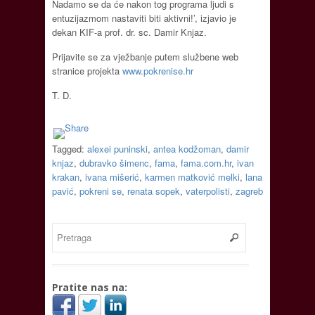
Nadamo se da će nakon tog programa ljudi s
entuzijazmom nastaviti biti aktivni!’, izjavio je
dekan KIF-a prof. dr. sc. Damir Knjaz.
Prijavite se za vježbanje putem službene web
stranice projekta
www.pokrenise.hr
T. D.
Tagged:
alexei puninski
,
antea kodžoman
,
damir
knjaz
,
dubravko šimenc
,
fama
,
fama.com.hr
,
ivan
krakan
,
ivana mišerić
,
karmen matković melki
,
lana
pavić
,
pokreni se
,
renata sopek
,
vaterpolisti
,
zagreb
Pratite nas na: