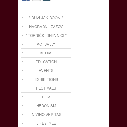
* BUVLJAK BOOM *
* NAGRADNI IZAZOV *
* TOPNIČKI DNEVNICI *
ACTUALLY
BOOKS
EDUCATION
EVENTS
EXHIBITIONS
FESTIVALS
FILM
HEDONISM
IN VINO VERITAS
LIFESTYLE