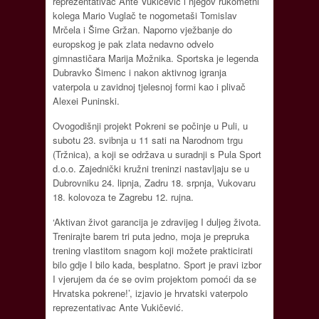
reprezentativac Ante Vukičević i njegov rukometni
kolega Mario Vuglač te nogometaši Tomislav
Mrčela i Šime Gržan. Naporno vježbanje do
europskog je pak zlata nedavno odvelo
gimnastičara Marija Možnika. Sportska je legenda
Dubravko Šimenc i nakon aktivnog igranja
vaterpola u zavidnoj tjelesnoj formi kao i plivač
Alexei Puninski.
Ovogodišnji projekt Pokreni se počinje u Puli, u
subotu 23. svibnja u 11 sati na Narodnom trgu
(Tržnica), a koji se održava u suradnji s Pula Sport
d.o.o. Zajednički kružni treninzi nastavljaju se u
Dubrovniku 24. lipnja, Zadru 18. srpnja, Vukovaru
18. kolovoza te Zagrebu 12. rujna.
‘Aktivan život garancija je zdravijeg I duljeg života.
Trenirajte barem tri puta jedno, moja je prepruka
trening vlastitom snagom koji možete prakticirati
bilo gdje I bilo kada, besplatno. Sport je pravi izbor
I vjerujem da će se ovim projektom pomoći da se
Hrvatska pokrene!’, izjavio je hrvatski vaterpolo
reprezentativac Ante Vukičević.