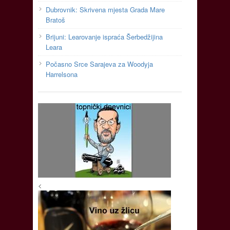
Dubrovnik: Skrivena mjesta Grada Mare
Bratoš
Brijuni: Learovanje ispraća Šerbedžijina
Leara
Počasno Srce Sarajeva za Woodyja
Harrelsona
<