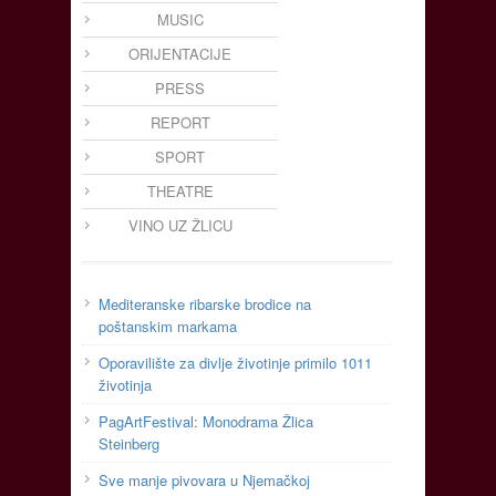
MUSIC
ORIJENTACIJE
PRESS
REPORT
SPORT
THEATRE
VINO UZ ŽLICU
Mediteranske ribarske brodice na
poštanskim markama
Oporavilište za divlje životinje primilo 1011
životinja
PagArtFestival: Monodrama Žlica
Steinberg
Sve manje pivovara u Njemačkoj