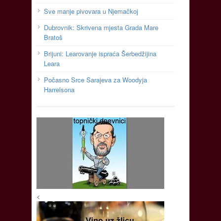
Sve manje pivovara u Njemačkoj
Dubrovnik: Skrivena mjesta Grada Mare
Bratoš
Brijuni: Learovanje ispraća Šerbedžijina
Leara
Počasno Srce Sarajeva za Woodyja
Harrelsona
<