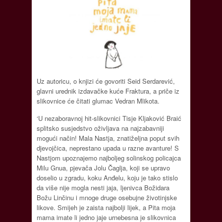
Uz autoricu, o knjizi će govoriti Seid Serdarević,
glavni urednik izdavačke kuće Fraktura, a priče iz
slikovnice će čitati glumac Vedran Mlikota.
‘U nezaboravnoj hit-slikovnici Tisje Kljaković Braić
splitsko susjedstvo oživljava na najzabavniji
mogući način! Mala Nastja, znatiželjna poput svih
djevojčica, neprestano upada u razne avanture! S
Nastjom upoznajemo najboljeg solinskog policajca
Milu Gnua, pjevača Jolu Čaglja, koji se upravo
doselio u zgradu, koku Anđelu, koju je tako stislo
da više nije mogla nesti jaja, ljenivca Božidara
Božu Linčinu i mnoge druge osebujne životinjske
likove. Smijeh je zaista najbolji lijek, a Pita moja
mama imate li jedno jaje urnebesna je slikovnica