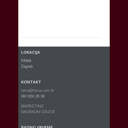
LOKACIJA
FAMA
Zagreb
KONTAKT
fama@fama.com.hr
091/250 25 36
MARKETING
NAGRADNI IZAZOV
RADNO VRIJEME