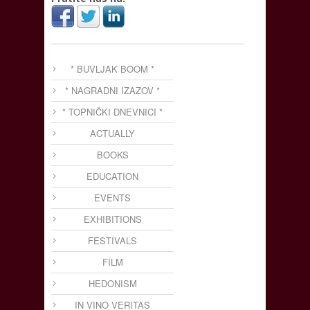
* BUVLJAK BOOM *
* NAGRADNI IZAZOV *
* TOPNIČKI DNEVNICI *
ACTUALLY
BOOKS
EDUCATION
EVENTS
EXHIBITIONS
FESTIVALS
FILM
HEDONISM
IN VINO VERITAS