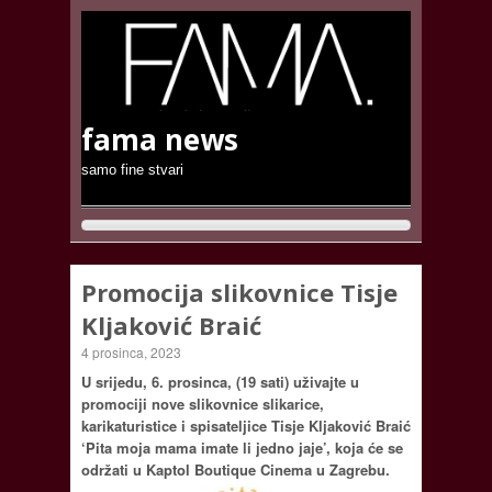
fama news
samo fine stvari
Promocija slikovnice Tisje
Kljaković Braić
4 prosinca, 2023
U srijedu, 6. prosinca, (19 sati) uživajte u
promociji nove slikovnice slikarice,
karikaturistice i spisateljice Tisje Kljaković Braić
‘Pita moja mama imate li jedno jaje’, koja će se
održati u Kaptol Boutique Cinema u Zagrebu.