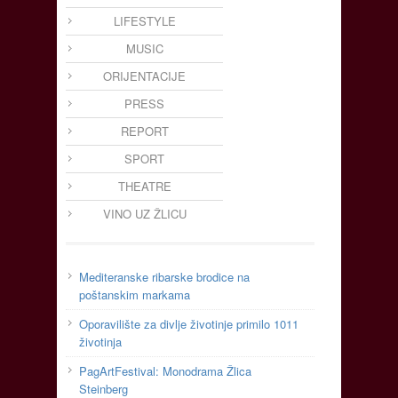
LIFESTYLE
MUSIC
ORIJENTACIJE
PRESS
REPORT
SPORT
THEATRE
VINO UZ ŽLICU
Mediteranske ribarske brodice na
poštanskim markama
Oporavilište za divlje životinje primilo 1011
životinja
PagArtFestival: Monodrama Žlica
Steinberg