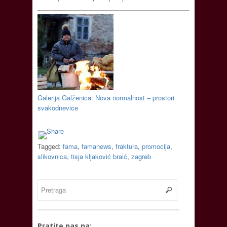
Galerija Galženica: Nova normalnost – prostori
svakodnevice
Tagged:
fama
,
famanews
,
fraktura
,
promocija
,
slikovnica
,
tisja kljaković braić
,
zagreb
Pratite nas na: