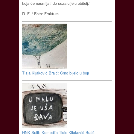
koja će nasmijati do suza cijelu obitelj.’
R. F. / Foto: Fraktura
Tisja Kljaković Braić: Crno bijelo u boji
HNK Split: Komedija Tisje Kljaković Braić