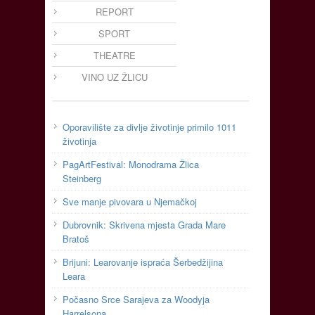
REPORT
SPORT
THEATRE
VINO UZ ŽLICU
Oporavilište za divlje životinje primilo 1011
životinja
PagArtFestival: Monodrama Žlica
Steinberg
Sve manje pivovara u Njemačkoj
Dubrovnik: Skrivena mjesta Grada Mare
Bratoš
Brijuni: Learovanje ispraća Šerbedžijina
Leara
Počasno Srce Sarajeva za Woodyja
Harrelsona