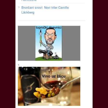
Brončani snovi: Novi triler Camille
Läckberg
<