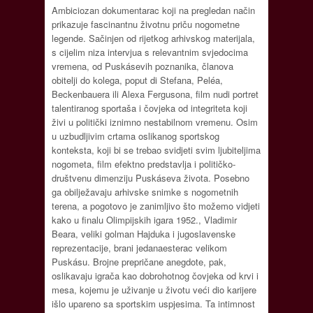
Ambiciozan dokumentarac koji na pregledan način
prikazuje fascinantnu životnu priču nogometne
legende. Sačinjen od rijetkog arhivskog materijala,
s cijelim niza intervjua s relevantnim svjedocima
vremena, od Puskásevih poznanika, članova
obitelji do kolega, poput di Stefana, Peléa,
Beckenbauera ili Alexa Fergusona, film nudi portret
talentiranog sportaša i čovjeka od integriteta koji
živi u politički iznimno nestabilnom vremenu. Osim
u uzbudljivim crtama oslikanog sportskog
konteksta, koji bi se trebao svidjeti svim ljubiteljima
nogometa, film efektno predstavlja i političko-
društvenu dimenziju Puskáseva života. Posebno
ga obilježavaju arhivske snimke s nogometnih
terena, a pogotovo je zanimljivo što možemo vidjeti
kako u finalu Olimpijskih igara 1952., Vladimir
Beara, veliki golman Hajduka i jugoslavenske
reprezentacije, brani jedanaesterac velikom
Puskásu. Brojne prepričane anegdote, pak,
oslikavaju igrača kao dobrohotnog čovjeka od krvi i
mesa, kojemu je uživanje u životu veći dio karijere
išlo upareno sa sportskim uspjesima. Ta intimnost