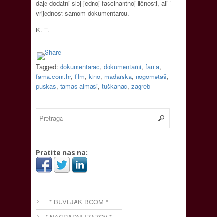
daje dodatni sloj jednoj fascinantnoj ličnosti, ali i
vrijednost samom dokumentarcu.
K. T.
Tagged:
dokumentarac
,
dokumentarni
,
fama
,
fama.com.hr
,
film
,
kino
,
mađarska
,
nogometaš
,
puskas
,
tamas almasi
,
tuškanac
,
zagreb
Pratite nas na:
* BUVLJAK BOOM *
* NAGRADNI IZAZOV *