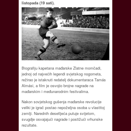
listopada (19 sati).
Biografiju kapetana mađarske Zlatne momčadi,
jednoj od najvećih legendi svjetskog nogometa,
režirao je istaknuti redatelj dokumentaraca Tamás
Almási, a film je osvojio brojne nagrade na
mađarskim i međunarodnim festivalima.
Nakon sovjetskog gušenja mađarske revolucije
veliki je igrač postao nepoželjna osoba u vlastitoj
zemlji. Narednih desetljeća putuje svijetom,
svugdje osvajajući nagrade i postižući vrhunske
rezultate.