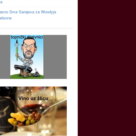
ra
asno Srce Sarajeva za Woodyja
relsona