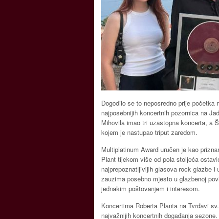
Dogodilo se to neposredno prije početka 
najposebnijih koncertnih pozornica na Jadr
Mihovila imao tri uzastopna koncerta, a Ši
kojem je nastupao triput zaredom.
Multiplatinum Award uručen je kao priznanj
Plant tijekom više od pola stoljeća ostav
najprepoznatljivijih glasova rock glazbe i u
zauzima posebno mjesto u glazbenoj povije
jednakim poštovanjem i interesom.
Koncertima Roberta Planta na Tvrđavi sv. 
najvažnijih koncertnih događanja sezone.