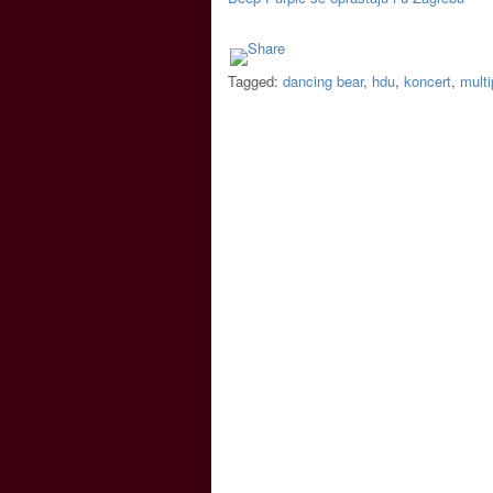
Tagged:
dancing bear
,
hdu
,
koncert
,
mult