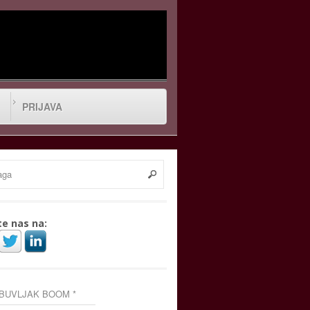
PRIJAVA
te nas na:
 BUVLJAK BOOM *