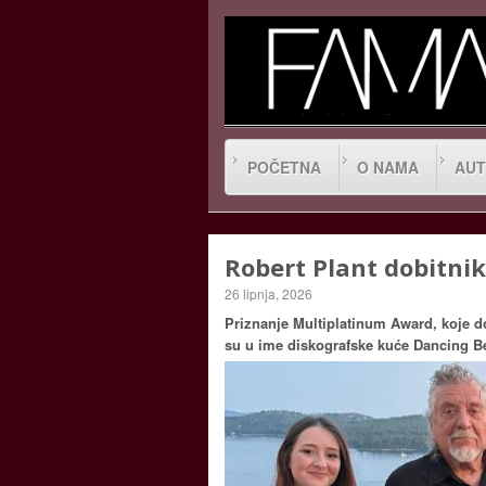
POČETNA
O NAMA
AUT
Robert Plant dobitn
26 lipnja, 2026
Priznanje Multiplatinum Award, koje d
su u ime diskografske kuće Dancing Bea