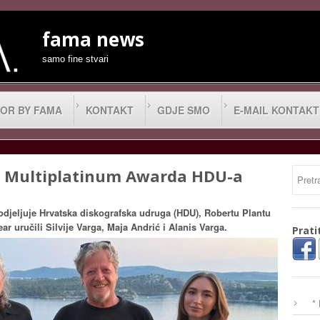
fama news
samo fine stvari
OR BY FAMA
KONTAKT
GDJE SMO
E-MAIL KONTAKT
ik Multiplatinum Awarda HDU-a
odjeljuje Hrvatska diskografska udruga (HDU), Robertu Plantu
r uručili Silvije Varga, Maja Andrić i Alanis Varga.
Prati
*