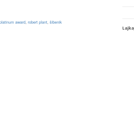
iplatinum award
,
robert plant
,
šibenik
Lajka