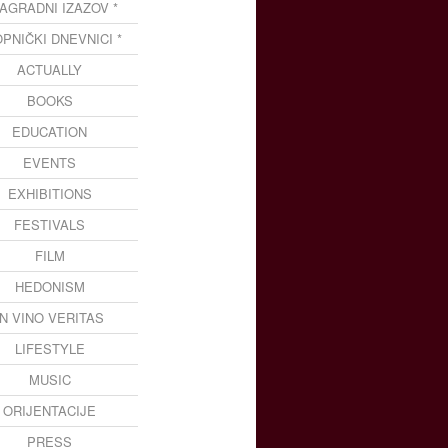
NAGRADNI IZAZOV *
OPNIČKI DNEVNICI *
ACTUALLY
BOOKS
EDUCATION
EVENTS
EXHIBITIONS
FESTIVALS
FILM
HEDONISM
IN VINO VERITAS
LIFESTYLE
MUSIC
ORIJENTACIJE
PRESS