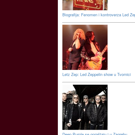
Biografija: Fenomen i kontroverza Led Ze
Letz Zep: Led Zeppelin show u Tvornici
Deep Purple se opraštaju i u Zagrebu