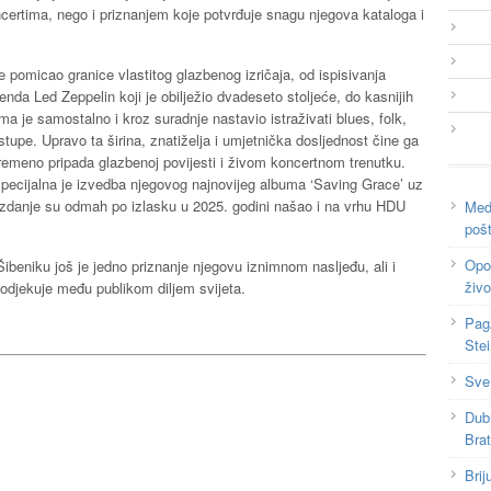
certima, nego i priznanjem koje potvrđuje snagu njegova kataloga i
e pomicao granice vlastitog glazbenog izričaja, od ispisivanja
enda Led Zeppelin koji je obilježio dvadeseto stoljeće, do kasnijih
jima je samostalno i kroz suradnje nastavio istraživati blues, folk,
tupe. Upravo ta širina, znatiželja i umjetnička dosljednost čine ga
ovremeno pripada glazbenoj povijesti i živom koncertnom trenutku.
specijalna je izvedba njegovog najnovijeg albuma ‘Saving Grace’ uz
 izdanje su odmah po izlasku u 2025. godini našao i na vrhu HDU
Medi
poš
Opor
beniku još je jedno priznanje njegovu iznimnom nasljeđu, ali i
živo
 odjekuje među publikom diljem svijeta.
Pag
Ste
Sve
Dub
Bra
Brij