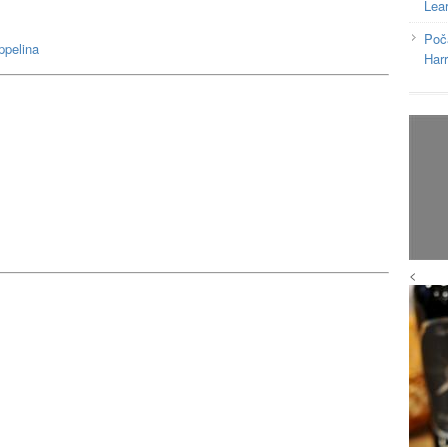
Lea
Poč
ppelina
Har
<