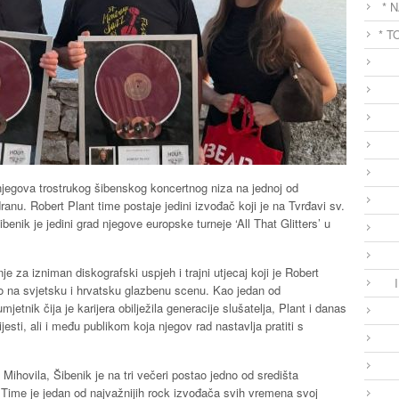
* 
* T
njegova trostrukog šibenskog koncertnog niza na jednoj od
anu. Robert Plant time postaje jedini izvođač koji je na Tvrđavi sv.
benik je jedini grad njegove europske turneje ‘All That Glitters’ u
e za izniman diskografski uspjeh i trajni utjecaj koji je Robert
io na svjetsku i hrvatsku glazbenu scenu. Kao jedan od
mjetnik čija je karijera obilježila generacije slušatelja, Plant i danas
sti, ali i među publikom koja njegov rad nastavlja pratiti s
Mihovila, Šibenik je na tri večeri postao jedno od središta
 Time je jedan od najvažnijih rock izvođača svih vremena svoj