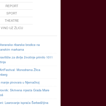
REPORT
SPORT
THEATRE
VINO UZ ŽLICU
teranske ribarske brodice na
tanskim markama
avilište za divlje životinje primilo 1011
tinja
ArtFestival: Monodrama Žlica
inberg
 manje pivovara u Njemačkoj
rovnik: Skrivena mjesta Grada Mare
toš
uni: Learovanje ispraća Šerbedžijina