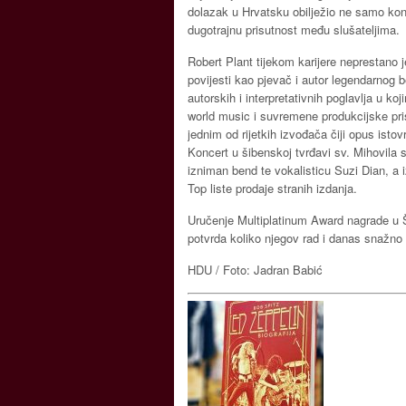
dolazak u Hrvatsku obilježio ne samo kon
dugotrajnu prisutnost među slušateljima.
Robert Plant tijekom karijere neprestano j
povijesti kao pjevač i autor legendarnog b
autorskih i interpretativnih poglavlja u ko
world music i suvremene produkcijske pris
jednim od rijetkih izvođača čiji opus ist
Koncert u šibenskoj tvrđavi sv. Mihovila 
izniman bend te vokalisticu Suzi Dian, a
Top liste prodaje stranih izdanja.
Uručenje Multiplatinum Award nagrade u Ši
potvrda koliko njegov rad i danas snažno
HDU / Foto: Jadran Babić