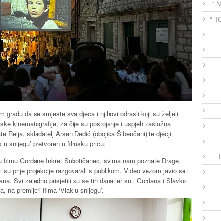
* 
* T
m gradu da se smjeste sva djeca i njihovi odrasli koji su željeli
atske kinematografije, za čije su postojanje i uspjeh zaslužna
e Relja, skladatelj Arsen Dedić (obojica Šibenčani) te dječji
k u snijegu’ pretvoren u filmsku priču.
 u filmu Gordane Inkret Subotičanec, svima nam poznate Drage,
su prije projekcije razgovarali s publikom. Video vezom javio se i
ana. Svi zajedno prisjetili su se tih dana jer su i Gordana i Slavko
na, na premijeri filma ‘Vlak u snijegu’.