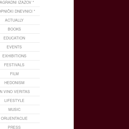
NAGRADNI IZAZOV *
OPNIČKI DNEVNICI *
ACTUALLY
BOOKS
EDUCATION
EVENTS
EXHIBITIONS
FESTIVALS
FILM
HEDONISM
IN VINO VERITAS
LIFESTYLE
MUSIC
ORIJENTACIJE
PRESS