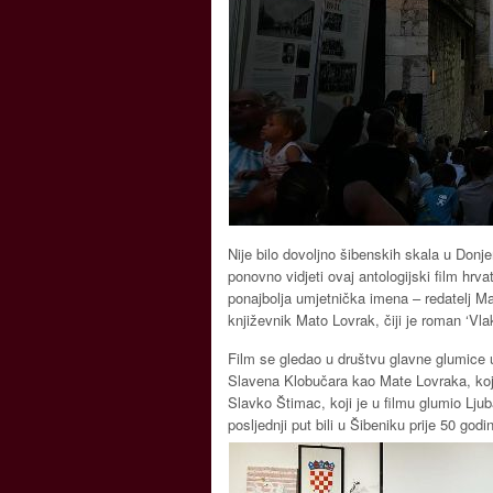
Nije bilo dovoljno šibenskih skala u Donje
ponovno vidjeti ovaj antologijski film hrv
ponajbolja umjetnička imena – redatelj Mat
književnik Mato Lovrak, čiji je roman ‘Vla
Film se gledao u društvu glavne glumice
Slavena Klobučara kao Mate Lovraka, koji 
Slavko Štimac, koji je u filmu glumio Ljub
posljednji put bili u Šibeniku prije 50 godi