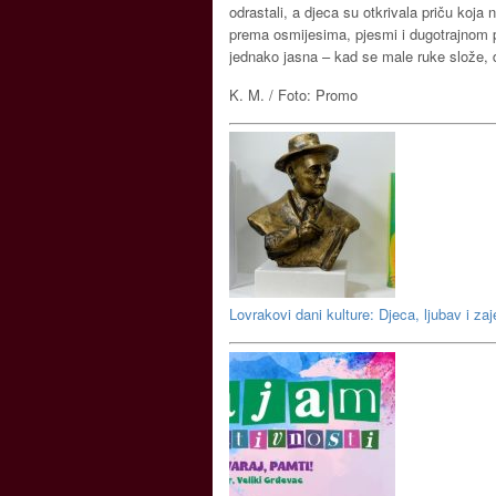
odrastali, a djeca su otkrivala priču koja
prema osmijesima, pjesmi i dugotrajnom plj
jednako jasna – kad se male ruke slože,
K. M. / Foto: Promo
Lovrakovi dani kulture: Djeca, ljubav i za