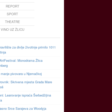
REPORT
SPORT
THEATRE
VINO UZ ŽLICU
avilište za divlje životinje primilo 1011
tinja
ArtFestival: Monodrama Žlica
inberg
 manje pivovara u Njemačkoj
rovnik: Skrivena mjesta Grada Mare
toš
uni: Learovanje ispraća Šerbedžijina
ra
asno Srce Sarajeva za Woodyja