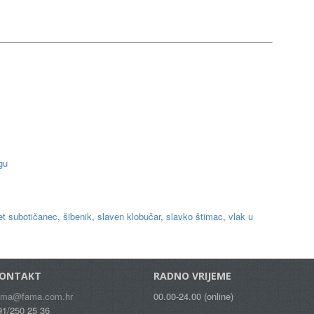
gu
et subotičanec
,
šibenik
,
slaven klobučar
,
slavko štimac
,
vlak u
ONTAKT
RADNO VRIJEME
ama@fama.com.hr
00.00-24.00 (online)
91/250 25 36