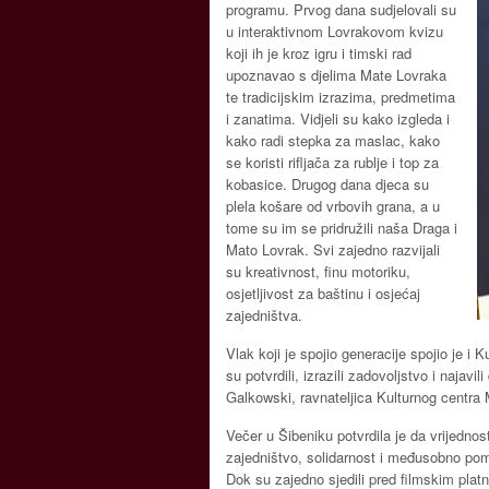
programu. Prvog dana sudjelovali su
u interaktivnom Lovrakovom kvizu
koji ih je kroz igru i timski rad
upoznavao s djelima Mate Lovraka
te tradicijskim izrazima, predmetima
i zanatima. Vidjeli su kako izgleda i
kako radi stepka za maslac, kako
se koristi rifljača za rublje i top za
kobasice. Drugog dana djeca su
plela košare od vrbovih grana, a u
tome su im se pridružili naša Draga i
Mato Lovrak. Svi zajedno razvijali
su kreativnost, finu motoriku,
osjetljivost za baštinu i osjećaj
zajedništva.
Vlak koji je spojio generacije spojio je i
su potvrdili, izrazili zadovoljstvo i najav
Galkowski, ravnateljica Kulturnog centra
Večer u Šibeniku potvrdila je da vrijednost
zajedništvo, solidarnost i međusobno poma
Dok su zajedno sjedili pred filmskim platn