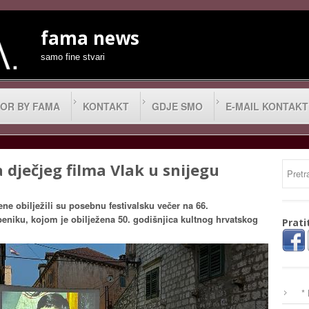
fama news
samo fine stvari
OR BY FAMA
KONTAKT
GDJE SMO
E-MAIL KONTAKT
a dječjeg filma Vlak u snijegu
e obilježili su posebnu festivalsku večer na 66.
niku, kojom je obilježena 50. godišnjica kultnog hrvatskog
Prati
*