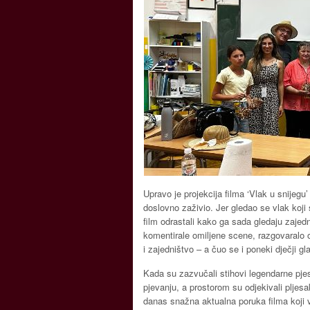
Upravo je projekcija filma ‘Vlak u snijegu’
doslovno zaživio. Jer gledao se vlak koji sp
film odrastali kako ga sada gledaju zaje
komentirale omiljene scene, razgovaralo o
i zajedništvo – a čuo se i poneki dječji gl
Kada su zazvučali stihovi legendarne pjes
pjevanju, a prostorom su odjekivali pljesak
danas snažna aktualna poruka filma koji 