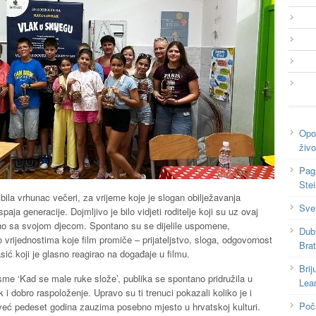
Opor
živo
Pag
Ste
 bila vrhunac večeri, za vrijeme koje je slogan obilježavanja
Sve
aja generacije. Dojmljivo je bilo vidjeti roditelje koji su uz ovaj
dno sa svojom djecom. Spontano su se dijelile uspomene,
Dub
 vrijednostima koje film promiče – prijateljstvo, sloga, odgovornost
Bra
asić koji je glasno reagirao na događaje u filmu.
Brij
me ‘Kad se male ruke slože’, publika se spontano pridružila u
Lea
 i dobro raspoloženje. Upravo su ti trenuci pokazali koliko je i
Poč
već pedeset godina zauzima posebno mjesto u hrvatskoj kulturi.