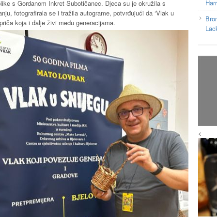
Har
ublike s Gordanom Inkret Subotičanec. Djeca su je okružila s
nju, fotografirala se i tražila autograme, potvrđujući da ‘Vlak u
Bron
 priča koja i dalje živi među generacijama.
Läc
<