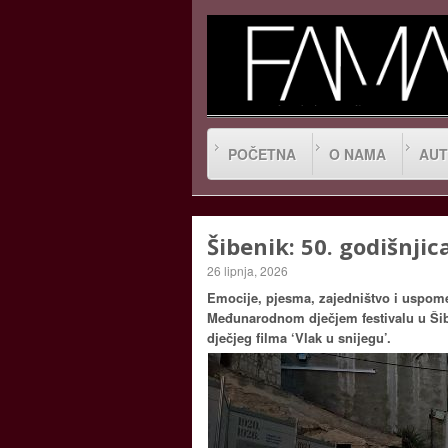
POČETNA
O NAMA
AUT
Šibenik: 50. godišnjic
26 lipnja, 2026
Emocije, pjesma, zajedništvo i uspomen
Međunarodnom dječjem festivalu u Šibe
dječjeg filma ‘Vlak u snijegu’.