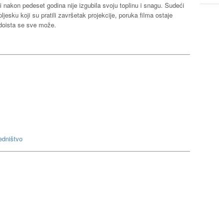
 ni nakon pedeset godina nije izgubila svoju toplinu i snagu. Sudeći
esku koji su pratili završetak projekcije, poruka filma ostaje
 doista se sve može.
jedništvo