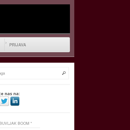
PRIJAVA
te nas na:
 BUVLJAK BOOM *