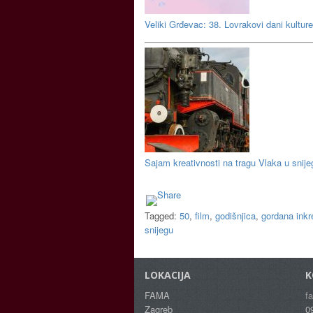
Veliki Grđevac: 38. Lovrakovi dani kulture
Sajam kreativnosti na tragu Vlaka u snije
Tagged:
50
,
film
,
godišnjica
,
gordana inkr
snijegu
LOKACIJA
K
FAMA
f
Zagreb
0