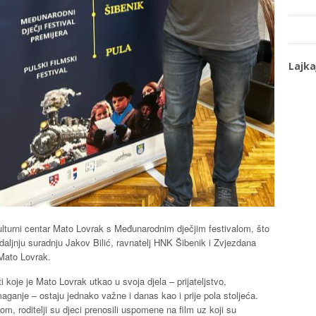
Lajka
 Kulturni centar Mato Lovrak s Međunarodnim dječjim festivalom, što
ili daljnju suradnju Jakov Bilić, ravnatelj HNK Šibenik i Zvjezdana
 Mato Lovrak.
i koje je Mato Lovrak utkao u svoja djela – prijateljstvo,
ganje – ostaju jednako važne i danas kao i prije pola stoljeća.
om, roditelji su djeci prenosili uspomene na film uz koji su