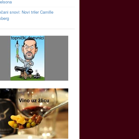
relsona
čani snovi: Novi triler Camille
kberg