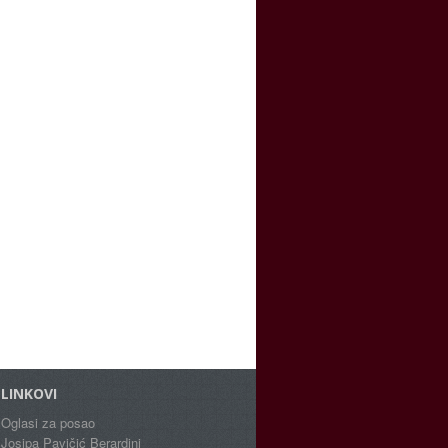
LINKOVI
Oglasi za posao
Josipa Pavičić Berardini