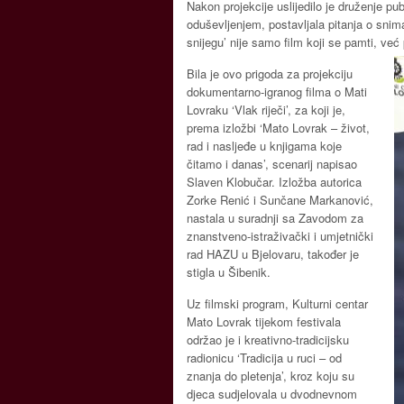
Nakon projekcije uslijedilo je druženje p
oduševljenjem, postavljala pitanja o snima
snijegu’ nije samo film koji se pamti, već
Bila je ovo prigoda za projekciju
dokumentarno-igranog filma o Mati
Lovraku ‘Vlak riječi’, za koji je,
prema izložbi ‘Mato Lovrak – život,
rad i nasljeđe u knjigama koje
čitamo i danas’, scenarij napisao
Slaven Klobučar. Izložba autorica
Zorke Renić i Sunčane Markanović,
nastala u suradnji sa Zavodom za
znanstveno-istraživački i umjetnički
rad HAZU u Bjelovaru, također je
stigla u Šibenik.
Uz filmski program, Kulturni centar
Mato Lovrak tijekom festivala
održao je i kreativno-tradicijsku
radionicu ‘Tradicija u ruci – od
znanja do pletenja’, kroz koju su
djeca sudjelovala u dvodnevnom