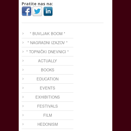
Pratite nas na:
* BUVLJAK BOOM *
* NAGRADNI IZAZOV *
* TOPNIČKI DNEVNICI *
ACTUALLY
BOOKS
EDUCATION
EVENTS
EXHIBITIONS
FESTIVALS
FILM
HEDONISM