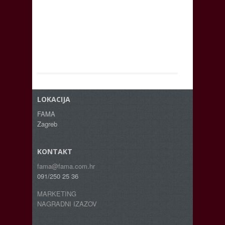
LOKACIJA
FAMA
Zagreb
KONTAKT
fama@fama.com.hr
091/250 25 36
MARKETING
NAGRADNI IZAZOV