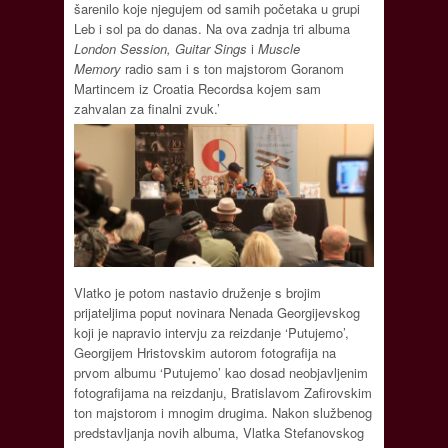
šarenilo koje njegujem od samih početaka u grupi
Leb i sol pa do danas. Na ova zadnja tri albuma
London Session, Guitar Sings
i
Muscle
Memory
radio sam i s ton majstorom Goranom
Martincem iz Croatia Recordsa kojem sam
zahvalan za finalni zvuk.’
Vlatko je potom nastavio druženje s brojim
prijateljima poput novinara Nenada Georgijevskog
koji je napravio intervju za reizdanje ‘Putujemo’,
Georgijem Hristovskim autorom fotografija na
prvom albumu ‘Putujemo’ kao dosad neobjavljenim
fotografijama na reizdanju, Bratislavom Zafirovskim
ton majstorom i mnogim drugima. Nakon službenog
predstavljanja novih albuma, Vlatka Stefanovskog