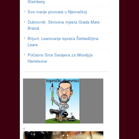
Steinberg
Sve manje pivovara u Njemačkoj
Dubrovnik: Skrivena mjesta Grada Mare
Bratoš
Brijuni: Learovanje ispraća Šerbedžijina
Leara
Počasno Srce Sarajeva za Woodyja
Harrelsona
<