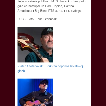
željno očekuje publika u MTS dvorani u Beogradu
gdje će nastupiti uz Dadu Topića, Ramba
Amadeusa i Big Bend RTS-a, 13. i 14. svibnja.
R. C. / Foto: Boris Grdanoski
Vlatko Stefanovski: Porin za doprinos hrvatskoj
glazbi