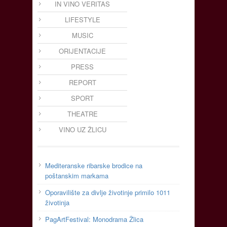
IN VINO VERITAS
LIFESTYLE
MUSIC
ORIJENTACIJE
PRESS
REPORT
SPORT
THEATRE
VINO UZ ŽLICU
Mediteranske ribarske brodice na
poštanskim markama
Oporavilište za divlje životinje primilo 1011
životinja
PagArtFestival: Monodrama Žlica