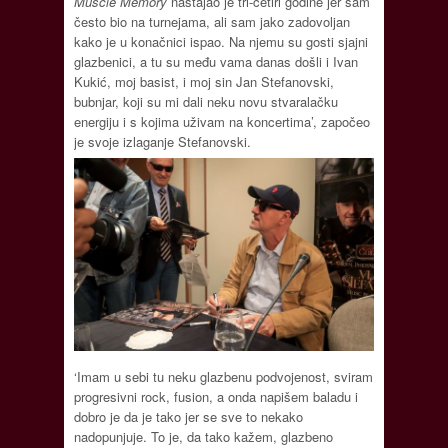
Muscle Memory
nastajao je tri-četiri godine jer sam
često bio na turnejama, ali sam jako zadovoljan
kako je u konačnici ispao. Na njemu su gosti sjajni
glazbenici, a tu su među vama danas došli i Ivan
Kukić, moj basist, i moj sin Jan Stefanovski,
bubnjar, koji su mi dali neku novu stvaralačku
energiju i s kojima uživam na koncertima’, započeo
je svoje izlaganje Stefanovski.
‘Imam u sebi tu neku glazbenu podvojenost, sviram
progresivni rock, fusion, a onda napišem baladu i
dobro je da je tako jer se sve to nekako
nadopunjuje. To je, da tako kažem, glazbeno