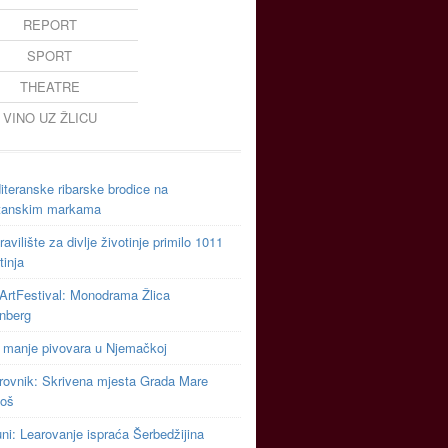
REPORT
SPORT
THEATRE
VINO UZ ŽLICU
teranske ribarske brodice na
tanskim markama
avilište za divlje životinje primilo 1011
tinja
ArtFestival: Monodrama Žlica
inberg
 manje pivovara u Njemačkoj
rovnik: Skrivena mjesta Grada Mare
toš
uni: Learovanje ispraća Šerbedžijina