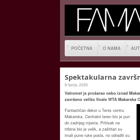
POČETNA
O NAMA
AUT
Spektakularna završ
8 lipnja, 2026
Vatromet je prošarao nebo iznad Makarsk
završeno veliko finale WTA Makarska 
Fantastičan dekor u Tenis centru
Makarska. Centralni teren bio je pun
do zadnjeg mjesta. Pritisak na
tribine bio je velik, a zaštitari su
imali pune ruke posla, no odradili su