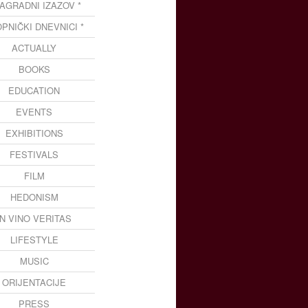
NAGRADNI IZAZOV *
OPNIČKI DNEVNICI *
ACTUALLY
BOOKS
EDUCATION
EVENTS
EXHIBITIONS
FESTIVALS
FILM
HEDONISM
IN VINO VERITAS
LIFESTYLE
MUSIC
ORIJENTACIJE
PRESS