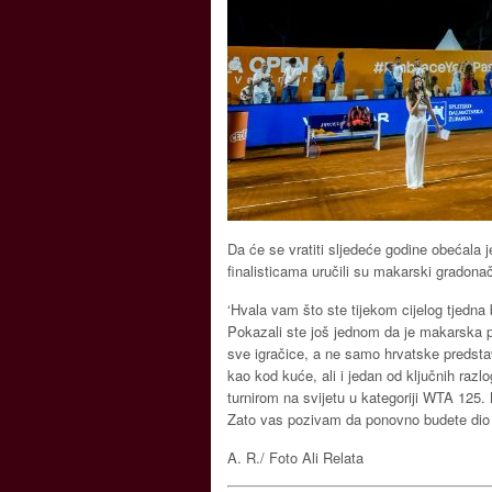
Da će se vratiti sljedeće godine obećala je
finalisticama uručili su makarski gradonač
‘Hvala vam što ste tijekom cijelog tjedna b
Pokazali ste još jednom da je makarska p
sve igračice, a ne samo hrvatske predsta
kao kod kuće, ali i jedan od ključnih ra
turnirom na svijetu u kategoriji WTA 125. 
Zato vas pozivam da ponovno budete dio o
A. R./ Foto Ali Relata