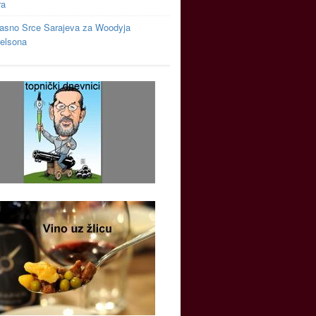
ra
asno Srce Sarajeva za Woodyja
relsona