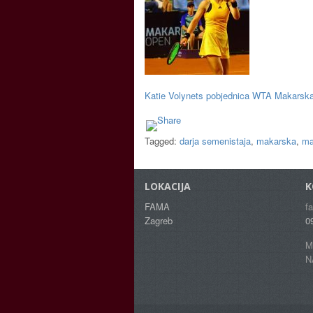
Katie Volynets pobjednica WTA Makarsk
Tagged:
darja semenistaja
,
makarska
,
ma
LOKACIJA
K
FAMA
f
Zagreb
0
M
N