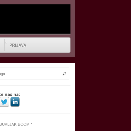
PRIJAVA
te nas na:
 BUVLJAK BOOM *