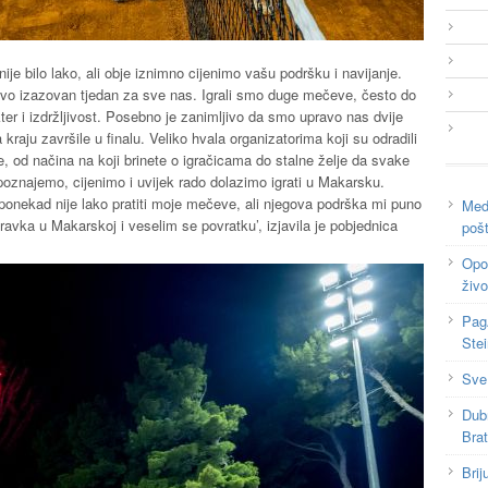
ije bilo lako, ali obje iznimno cijenimo vašu podršku i navijanje.
 ovo izazovan tjedan za sve nas. Igrali smo duge mečeve, često do
r i izdržljivost. Posebno je zanimljivo da smo upravo nas dvije
 kraju završile u finalu. Veliko hvala organizatorima koji su odradili
če, od načina na koji brinete o igračicama do stalne želje da svake
epoznajemo, cijenimo i uvijek rado dolazimo igrati u Makarsku.
onekad nije lako pratiti moje mečeve, ali njegova podrška mi puno
Medi
avka u Makarskoj i veselim se povratku’, izjavila je pobjednica
poš
Opor
živo
Pag
Ste
Sve
Dub
Bra
Brij