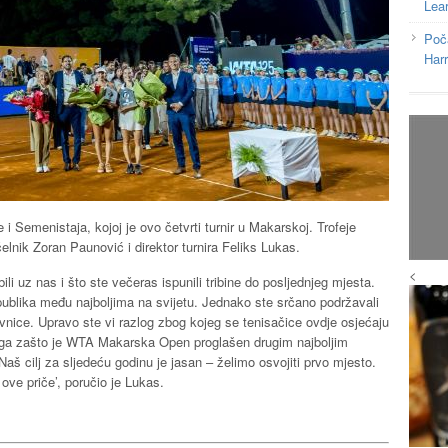
Lea
Poč
Har
 i Semenistaja, kojoj je ovo četvrti turnir u Makarskoj. Trofeje
elnik Zoran Paunović i direktor turnira Feliks Lukas.
<
ili uz nas i što ste večeras ispunili tribine do posljednjeg mjesta.
ublika među najboljima na svijetu. Jednako ste srčano podržavali
vnice. Upravo ste vi razlog zbog kojeg se tenisačice ovdje osjećaju
zloga zašto je WTA Makarska Open proglašen drugim najboljim
Naš cilj za sljedeću godinu je jasan – želimo osvojiti prvo mjesto.
ve priče’, poručio je Lukas.