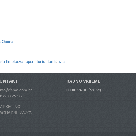
a Opena
ria timofeeva
,
open
,
tenis
,
turnir
,
wta
ONTAKT
RADNO VRIJEME
ama@fama.com.hr
00.00-24.00 (online)
91/250 25 36
ARKETING
AGRADNI IZAZOV