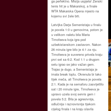
ga perfektno. Misija uspjela! Ženski
tenis hit je u Makarskoj, a finale
WTA Makarska Opena mjesto na
kojemu svi žele biti.
Latvijka Darja Semenistaja u finalu
je povela 1:0 u gemovima, potom je
u velikom naletu bila Maria
Timofeeva koja igra pod
uzbekistanskom zastavom. Nakon
26 minuta igre bilo je 4:1 za nju.
Timofeeva je suvereno privela kraju
prvi set sa 6:2. Kod 1:1 u drugom
setu igrao se jako važan gem.
Trajao je dugo, a Semenistaja je
imala break loptu. Okrenula bi tako
tijek meča, ali Timofeeva je povela
2:1. Kada je na semaforu zasvijetlilo
sat i 20 minute igre, Timofeeva je
upravo uzela svoj servis gem i
povela 5:2. Bila je agresivnija,
odlučnija i raznovrsnija tijekom
cijelog finala i na kraju slavila