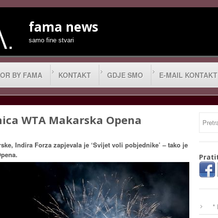
fama news
samo fine stvari
OR BY FAMA
KONTAKT
GDJE SMO
E-MAIL KONTAKT
nica WTA Makarska Opena
e, Indira Forza zapjevala je ‘Svijet voli pobjednike’ – tako je
Opena.
Prati
*