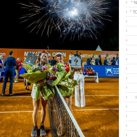
* 
* T