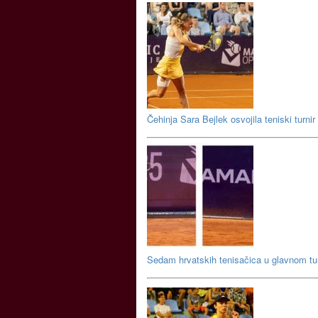
Čehinja Sara Bejlek osvojila teniski turni
Sedam hrvatskih tenisačica u glavnom 