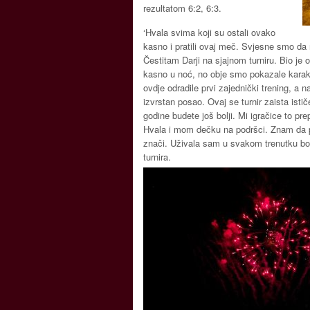
rezultatom 6:2, 6:3.
‘Hvala svima koji su ostali ovako
kasno i pratili ovaj meč. Svjesne smo da n
Čestitam Darji na sjajnom turniru. Bio je
kasno u noć, no obje smo pokazale karakte
ovdje odradile prvi zajednički trening, a na
izvrstan posao. Ovaj se turnir zaista isti
godine budete još bolji. Mi igračice to pr
Hvala i mom dečku na podršci. Znam da p
znači. Uživala sam u svakom trenutku bor
turnira.