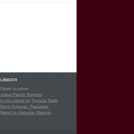
LINKOVI
Oglasi za posao
Josipa Pavičić Berardini
In vino veritas by Tomislav Radić
Damir Vujnovac: Passanger
Report by Vjekoslav Madunić