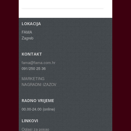
LOKACIJA
FAMA
Zagreb
KONTAKT
fama@fama.com.hr
091/250 25 36
MARKETING
NAGRADNI IZAZOV
RADNO VRIJEME
00.00-24.00 (online)
LINKOVI
Oglasi za posao