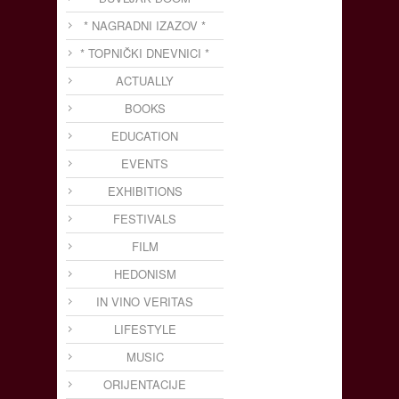
* NAGRADNI IZAZOV *
* TOPNIČKI DNEVNICI *
ACTUALLY
BOOKS
EDUCATION
EVENTS
EXHIBITIONS
FESTIVALS
FILM
HEDONISM
IN VINO VERITAS
LIFESTYLE
MUSIC
ORIJENTACIJE