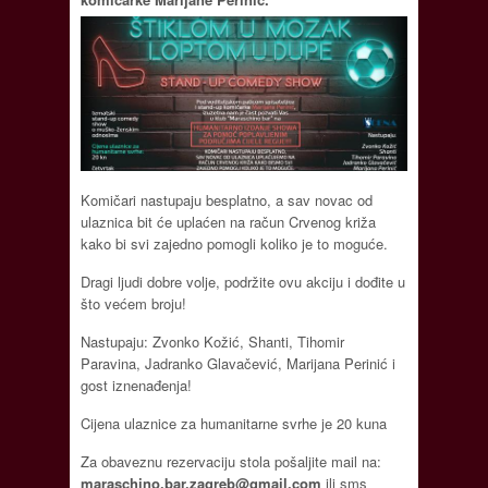
Komičari nastupaju besplatno, a sav novac od
ulaznica bit će uplaćen na račun Crvenog križa
kako bi svi zajedno pomogli koliko je to moguće.
Dragi ljudi dobre volje, podržite ovu akciju i dođite u
što većem broju!
Nastupaju: Zvonko Kožić, Shanti, Tihomir
Paravina, Jadranko Glavačević, Marijana Perinić i
gost iznenađenja!
Cijena ulaznice za humanitarne svrhe je 20 kuna
Za obaveznu rezervaciju stola pošaljite mail na:
maraschino.bar.zagreb@gmail.com
ili sms