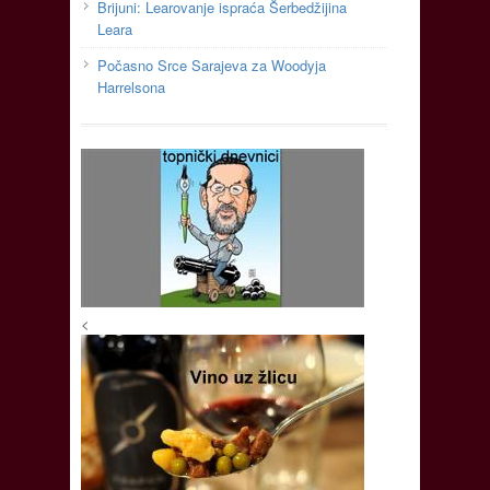
Brijuni: Learovanje ispraća Šerbedžijina
Leara
Počasno Srce Sarajeva za Woodyja
Harrelsona
<