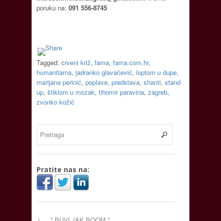
poruku na:
091 556-8745
Tagged:
crveni križ
,
fama
,
fama.com.hr
,
humanitarna
,
jadranko glavačević
,
loptom u dupe
,
marijana perinić
,
poplave
,
predstava
,
shanti
,
stand
up
,
štiklom u mozak
,
tihomir paravina
,
zagreb
,
zvonko kožić
Pratite nas na:
* BUVLJAK BOOM *