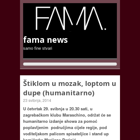
fama news
samo fine stvari
Štiklom u mozak, loptom u
dupe (humanitarno)
23 svibnja, 2014
U četvrtak 29. svibnja u 20.30 sati, u
zagrebačkom klubu Maraschino, održat će se
humanitarno izdanje showa za pomoć
poplavljenim područjima cijele regije, pod
voditeljskom palicom spisateljice i stand up
komičarke Marijane Perinić.