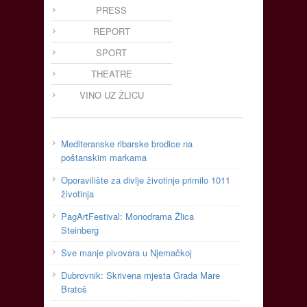
PRESS
REPORT
SPORT
THEATRE
VINO UZ ŽLICU
Mediteranske ribarske brodice na
poštanskim markama
Oporavilište za divlje životinje primilo 1011
životinja
PagArtFestival: Monodrama Žlica
Steinberg
Sve manje pivovara u Njemačkoj
Dubrovnik: Skrivena mjesta Grada Mare
Bratoš