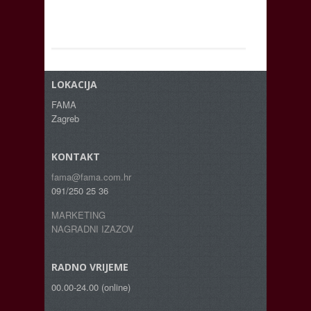
LOKACIJA
FAMA
Zagreb
KONTAKT
fama@fama.com.hr
091/250 25 36
MARKETING
NAGRADNI IZAZOV
RADNO VRIJEME
00.00-24.00 (online)