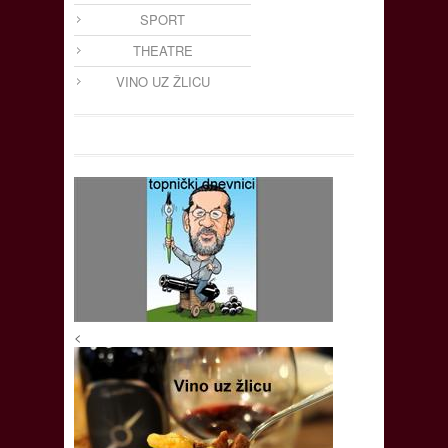
SPORT
THEATRE
VINO UZ ŽLICU
<