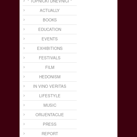
* TOPNIČKI DNEVNICI *
ACTUALLY
BOOKS
EDUCATION
EVENTS
EXHIBITIONS
FESTIVALS
FILM
HEDONISM
IN VINO VERITAS
LIFESTYLE
MUSIC
ORIJENTACIJE
PRESS
REPORT