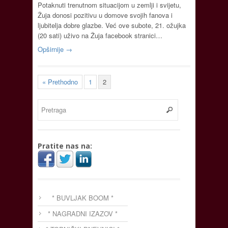
Potaknuti trenutnom situacijom u zemlji i svijetu,
Žuja donosi pozitivu u domove svojih fanova i
ljubitelja dobre glazbe. Već ove subote, 21. ožujka
(20 sati) uživo na Žuja facebook stranici…
Opširnije →
« Prethodno
1
2
Pratite nas na:
* BUVLJAK BOOM *
* NAGRADNI IZAZOV *