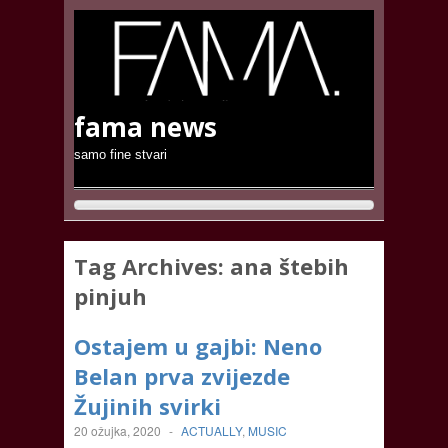
fama news
samo fine stvari
Tag Archives:
ana štebih
pinjuh
Ostajem u gajbi: Neno
Belan prva zvijezde
Žujinih svirki
20 ožujka, 2020
-
ACTUALLY
,
MUSIC