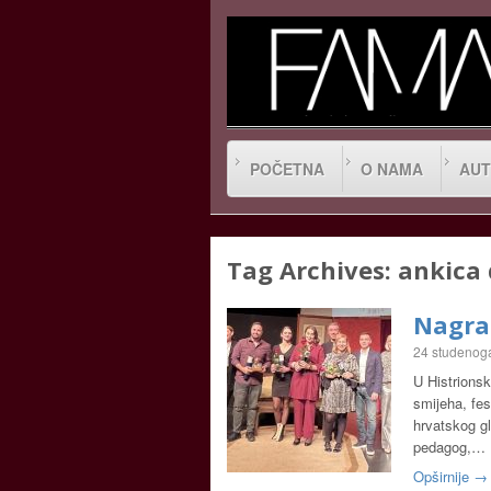
POČETNA
O NAMA
AUT
Tag Archives:
ankica 
Nagra
24 studenog
U Histrions
smijeha, fes
hrvatskog gl
pedagog,…
Opširnije →