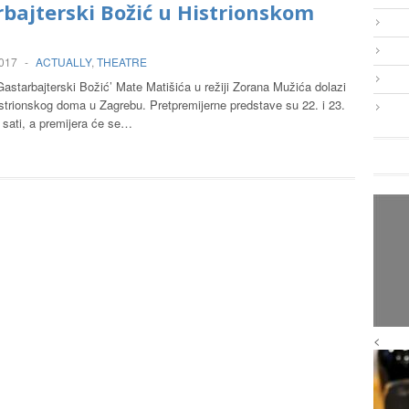
bajterski Božić u Histrionskom
2017
-
ACTUALLY
,
THEATRE
astarbajterski Božić’ Mate Matišića u režiji Zorana Mužića dolazi
strionskog doma u Zagrebu. Pretpremijerne predstave su 22. i 23.
 sati, a premijera će se…
<