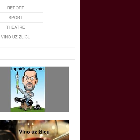
REPORT
SPORT
THEATRE
VINO UZ ŽLICU