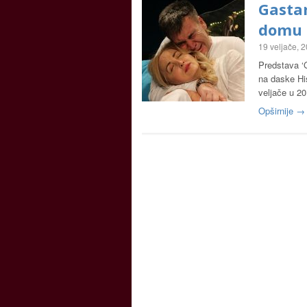
Gastar
domu
19 veljače, 
Predstava ‘G
na daske Hi
veljače u 20
Opširnije →