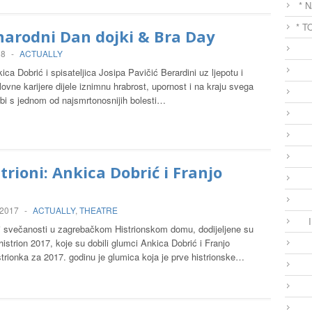
* 
* T
arodni Dan dojki & Bra Day
18
-
ACTUALLY
ca Dobrić i spisateljica Josipa Pavičić Berardini uz ljepotu i
lovne karijere dijele iznimnu hrabrost, upornost i na kraju svega
rbi s jednom od najsmrtonosnijih bolesti…
trioni: Ankica Dobrić i Franjo
 2017
-
ACTUALLY
,
THEATRE
j svečanosti u zagrebačkom Histrionskom domu, dodijeljene su
istrion 2017, koje su dobili glumci Ankica Dobrić i Franjo
trionka za 2017. godinu je glumica koja je prve histrionske…