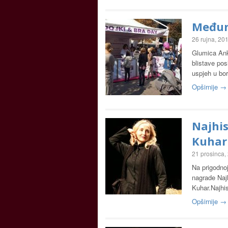
Međun
26 rujna, 20
Glumica Anki
blistave pos
uspjeh u bo
Opširnije →
Najhis
Kuhar
21 prosinca,
Na prigodno
nagrade Najh
Kuhar.Najhis
Opširnije →