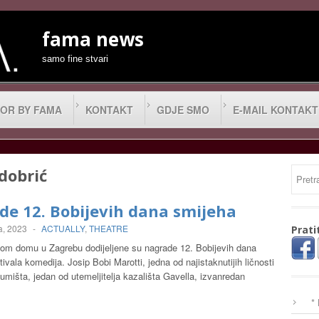
fama news
samo fine stvari
OR BY FAMA
KONTAKT
GDJE SMO
E-MAIL KONTAKT
dobrić
de 12. Bobijevih dana smijeha
a, 2023
-
ACTUALLY
,
THEATRE
Prati
kom domu u Zagrebu dodijeljene su nagrade 12. Bobijevih dana
tivala komedija. Josip Bobi Marotti, jedna od najistaknutijih ličnosti
umišta, jedan od utemeljitelja kazališta Gavella, izvanredan
*