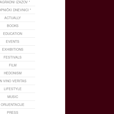
NAGRADNI IZAZOV *
OPNIČKI DNEVNICI *
ACTUALLY
BOOKS
EDUCATION
EVENTS
EXHIBITIONS
FESTIVALS
FILM
HEDONISM
IN VINO VERITAS
LIFESTYLE
MUSIC
ORIJENTACIJE
PRESS