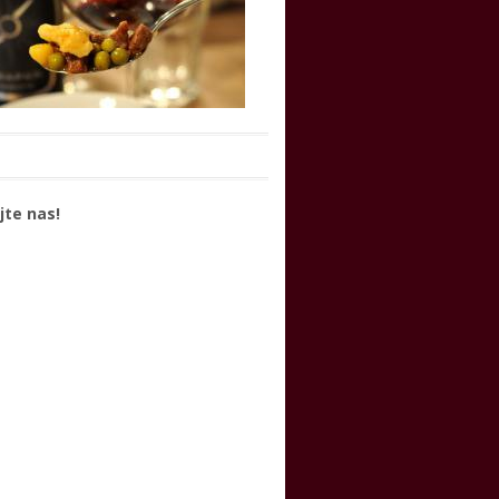
jte nas!