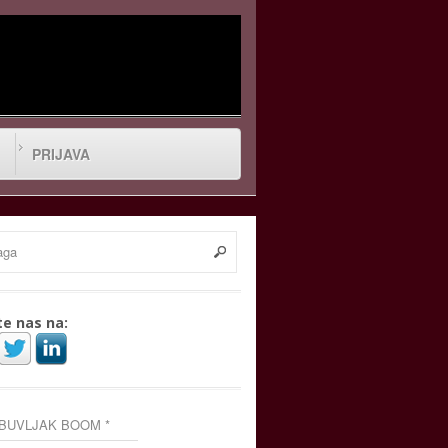
PRIJAVA
te nas na:
 BUVLJAK BOOM *