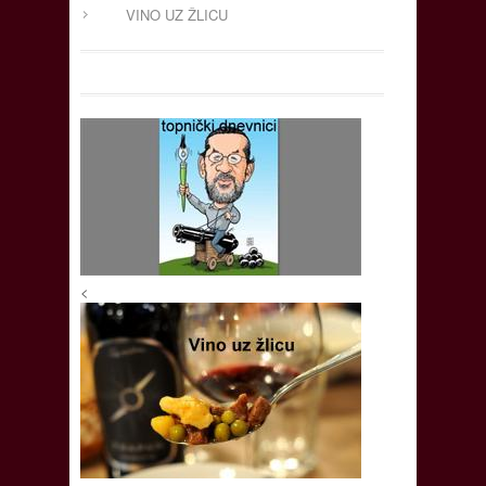
VINO UZ ŽLICU
<