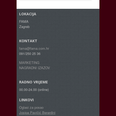
LOKACIJA
FAMA
Zagreb
KONTAKT
fama@fama.com.hr
091/250 25 36
MARKETING
NAGRADNI IZAZOV
RADNO VRIJEME
00.00-24.00 (online)
LINKOVI
Oglasi za posao
Josipa Pavičić Berardini