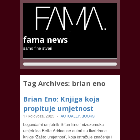
fama news
samo fine stvari
Tag Archives:
brian eno
Brian Eno: Knjiga koja
propituje umjetnost
17 kolovoza, 2025
-
ACTUALLY
,
BOOKS
Legendarni umjetnik Brian Eno i nizozemska
umjetnica Bette Adriaanse autori su ilustrirane
knjige ‘Zašto umjetnost’, koja istražuje značenje i