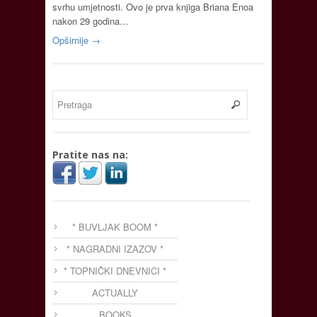
svrhu umjetnosti. Ovo je prva knjiga Briana Enoa
nakon 29 godina…
Opširnije →
Pratite nas na:
* BUVLJAK BOOM *
* NAGRADNI IZAZOV *
* TOPNIČKI DNEVNICI *
ACTUALLY
BOOKS