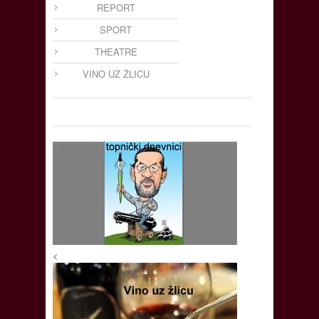
REPORT
SPORT
THEATRE
VINO UZ ŽLICU
<