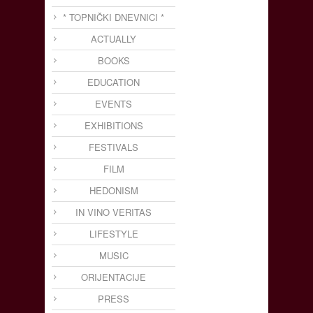
* TOPNIČKI DNEVNICI *
ACTUALLY
BOOKS
EDUCATION
EVENTS
EXHIBITIONS
FESTIVALS
FILM
HEDONISM
IN VINO VERITAS
LIFESTYLE
MUSIC
ORIJENTACIJE
PRESS