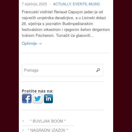
7 siječnja, 2025
-
ACTUALLY
,
EVENTS
,
MUSIC
Francuski violinist Renaud Capuçon jedan je od
najvećih umjetnika današnjice, a u Lisinski dolazi
25. siječnja s poznatim Budimpeštanskim
festivalskim orkestrom i njegovim šefom dirigentom
Ivánom Fischerom. Tumačit će glasoviti…
Opširnije →
Pratite nas na:
* BUVLJAK BOOM *
* NAGRADNI IZAZOV *