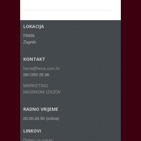
LOKACIJA
FAMA
Zagreb
KONTAKT
fama@fama.com.hr
091/250 25 36
MARKETING
NAGRADNI IZAZOV
RADNO VRIJEME
00.00-24.00 (online)
LINKOVI
Oglasi za posao