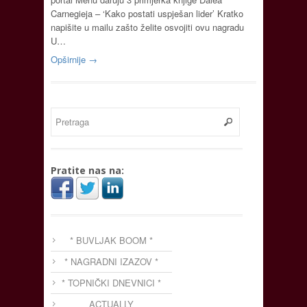
Carnegieja – ‘Kako postati uspješan lider’ Kratko
napišite u mailu zašto želite osvojiti ovu nagradu
U…
Opširnije →
Pratite nas na:
* BUVLJAK BOOM *
* NAGRADNI IZAZOV *
* TOPNIČKI DNEVNICI *
ACTUALLY