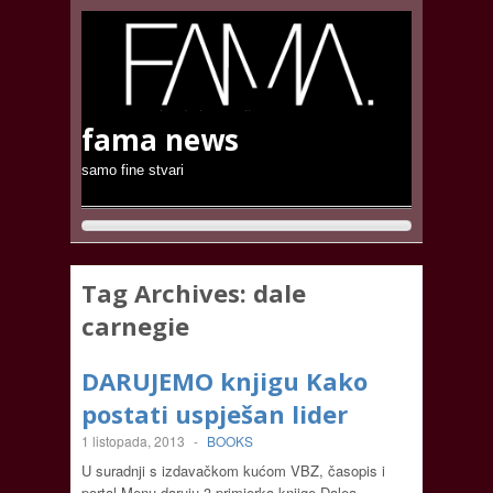
fama news
samo fine stvari
Tag Archives:
dale
carnegie
DARUJEMO knjigu Kako
postati uspješan lider
1 listopada, 2013
-
BOOKS
U suradnji s izdavačkom kućom VBZ, časopis i
portal Menu daruju 3 primjerka knjige Dalea