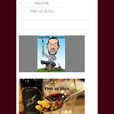
THEATRE
VINO UZ ŽLICU
<