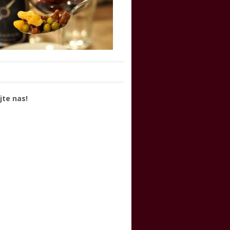
jte nas!