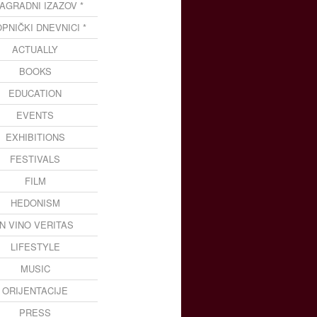
NAGRADNI IZAZOV *
OPNIČKI DNEVNICI *
ACTUALLY
BOOKS
EDUCATION
EVENTS
EXHIBITIONS
FESTIVALS
FILM
HEDONISM
IN VINO VERITAS
LIFESTYLE
MUSIC
ORIJENTACIJE
PRESS