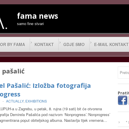
fama news
samo fine stvari
OR BY FAMA
KONTAKT
GDJE SMO
E-MAIL KONTAKT
 pašalić
l Pašalić: Izložba fotografija
ogress
Prati
7
-
ACTUALLY
,
EXHIBITIONS
LUPUH-a u Zagrebu, u petak, 8. rujna (19 sati) bit će otvorena
grafija Demirela Pašalića pod nazivom ‘Nonprogress’.‘Nonprogress’
ragmentirana poput obiteljskog albuma. Nastavlja tijek vremena…
*