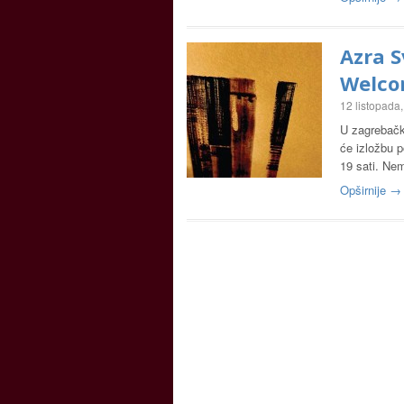
Azra S
Welco
12 listopada
U zagrebačko
će izložbu p
19 sati. Ne
Opširnije →