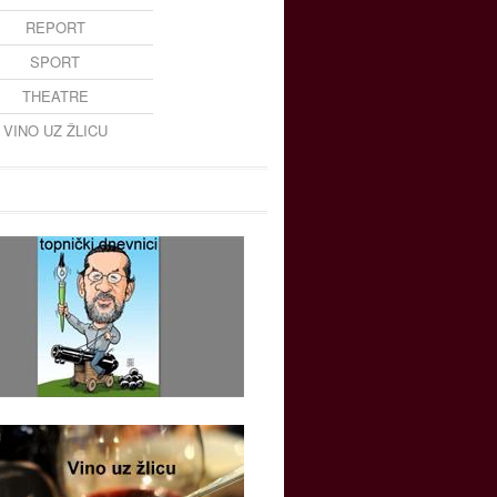
REPORT
SPORT
THEATRE
VINO UZ ŽLICU