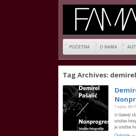
POČETNA
O NAMA
AUT
Tag Archives:
demirel
Demire
Nonpr
7 rujna, 201
U Galeriji U
izložba foto
je izložba f
Opširnije →