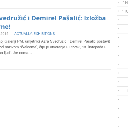
* 
* T
vedružić i Demirel Pašalić: Izložba
me!
, 2015
-
ACTUALLY
,
EXHIBITIONS
j Galeriji PM, umjetnici Azra Svedružić i Demirel Pašalić postavit
od nazivom ‘Welcome’, čije je otvorenje u utorak, 13. listopada u
ma ljudi. Jer nema…