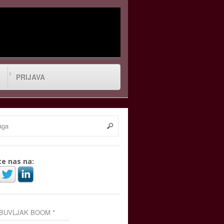
PRIJAVA
te nas na:
 BUVLJAK BOOM *